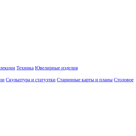
лекции
Техника
Ювелирные изделия
ии
Скульптура и статуэтки
Старинные карты и планы
Столовое