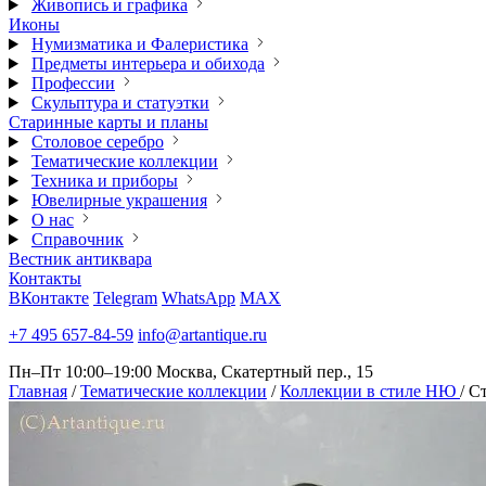
Живопись и графика
Иконы
Нумизматика и Фалеристика
Предметы интерьера и обихода
Профессии
Скульптура и статуэтки
Старинные карты и планы
Столовое серебро
Тематические коллекции
Техника и приборы
Ювелирные украшения
О нас
Справочник
Вестник антиквара
Контакты
ВКонтакте
Telegram
WhatsApp
MAX
+7 495 657-84-59
info@artantique.ru
Пн–Пт 10:00–19:00
Москва, Скатертный пер., 15
Главная
/
Тематические коллекции
/
Коллекции в стиле НЮ
/
Ст