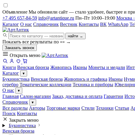
Объявление
Мы обновили сайт — стало удобнее, быстрее и при
+7 495 657-84-59
info@artantique.ru
Пн–Пт 10:00–19:00
Москва ·
Каталог
О нас
Справочник
Вестник
Контакты
ВК
WhatsApp
Te
найти →
Показать все результаты по «
»
→
Заказать звонок
Открыть меню
Книги
Венская бронза
Живопись
Иконы
Монеты и медали
Инт
Каталог
▾
Букинистика
Венская бронза
Живопись и графика
Иконы
Нуми
серебро
Тематические коллекции
Техника и приборы
Ювелирн
О нас
▾
Главная
Салон-магазин
Заказ, доставка и оплата
Гарантии
Исто
Справочник
▾
Все разделы
Авторы
Торговые марки
Стили
Техники
Статьи
А
Поиск
Контакты
Закрыть меню
Букинистика
Венская бронза