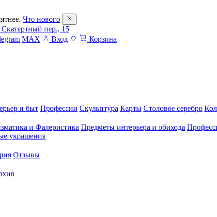
ятнее.
Что нового
 Скатертный пер., 15
legram
MAX
Вход
Корзина
ерьер и быт
Профессии
Скульптура
Карты
Столовое серебро
Кол
зматика и Фалеристика
Предметы интерьера и обихода
Професс
ые украшения
рия
Отзывы
рхив