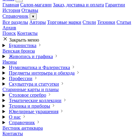
Главная
Салон-магазин
Заказ, доставка и оплата
Гарантии
История
Отзывы
Справочник
▾
Все разделы
Авторы
Торговые марки
Стили
Техники
Статьи
Архив
Поиск
Контакты
Закрыть меню
Букинистика
Венская бронза
Живопись и графика
Иконы
Нумизматика и Фалеристика
Предметы интерьера и обихода
Профессии
Скульптура и статуэтки
Старинные карты и планы
Столовое серебро
Тематические коллекции
Техника и приборы
Ювелирные украшения
О нас
Справочник
Вестник антиквара
Контакты