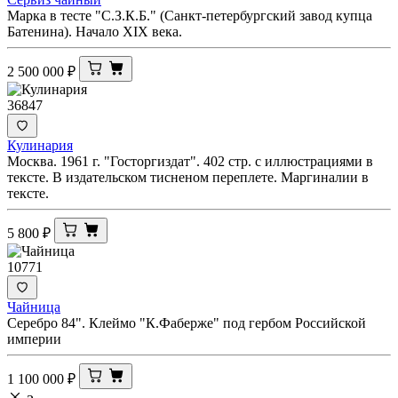
Марка в тесте "С.З.К.Б." (Санкт-петербургский завод купца
Батенина). Начало XIX века.
2 500 000
₽
36847
Кулинария
Москва. 1961 г. "Госторгиздат". 402 стр. с иллюстрациями в
тексте. В издательском тисненом переплете. Маргиналии в
тексте.
5 800
₽
10771
Чайница
Серебро 84". Клеймо "К.Фаберже" под гербом Российской
империи
1 100 000
₽