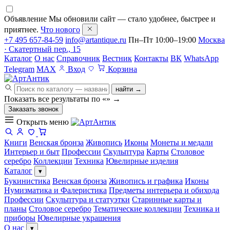
Объявление
Мы обновили сайт — стало удобнее, быстрее и
приятнее.
Что нового
+7 495 657-84-59
info@artantique.ru
Пн–Пт 10:00–19:00
Москва
· Скатертный пер., 15
Каталог
О нас
Справочник
Вестник
Контакты
ВК
WhatsApp
Telegram
MAX
Вход
Корзина
найти →
Показать все результаты по «
»
→
Заказать звонок
Открыть меню
Книги
Венская бронза
Живопись
Иконы
Монеты и медали
Интерьер и быт
Профессии
Скульптура
Карты
Столовое
серебро
Коллекции
Техника
Ювелирные изделия
Каталог
▾
Букинистика
Венская бронза
Живопись и графика
Иконы
Нумизматика и Фалеристика
Предметы интерьера и обихода
Профессии
Скульптура и статуэтки
Старинные карты и
планы
Столовое серебро
Тематические коллекции
Техника и
приборы
Ювелирные украшения
О нас
▾