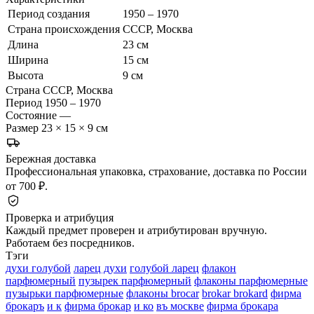
Период создания
1950 – 1970
Страна происхождения
СССР, Москва
Длина
23 см
Ширина
15 см
Высота
9 см
Страна
СССР, Москва
Период
1950 – 1970
Состояние
—
Размер
23 × 15 × 9 см
Бережная доставка
Профессиональная упаковка, страхование, доставка по России
от 700 ₽.
Проверка и атрибуция
Каждый предмет проверен и атрибутирован вручную.
Работаем без посредников.
Тэги
духи голубой
ларец духи
голубой ларец
флакон
парфюмерный
пузырек парфюмерный
флаконы парфюмерные
пузырьки парфюмерные
флаконы brocar
brokar brokard
фирма
брокаръ
и к
фирма брокар
и ко
въ москве
фирма брокара