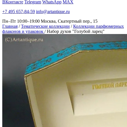
ВКонтакте
Telegram
WhatsApp
MAX
+7 495 657-84-59
info@artantique.ru
Пн–Пт 10:00–19:00
Москва, Скатертный пер., 15
Главная
/
Тематические коллекции
/
Коллекции парфюмерных
флаконов и упаковок
/
Набор духов "Голубой ларец"