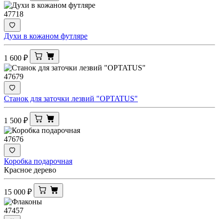
47718
Духи в кожаном футляре
1 600
₽
47679
Станок для заточки лезвий "OPTATUS"
1 500
₽
47676
Коробка подарочная
Красное дерево
15 000
₽
47457