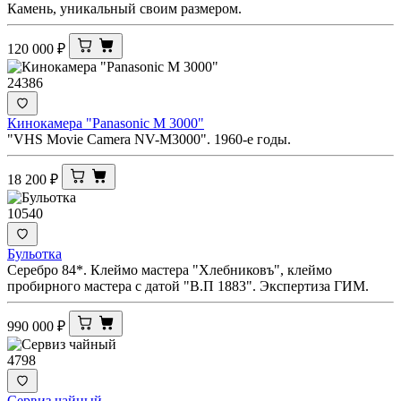
Камень, уникальный своим размером.
120 000
₽
24386
Кинокамера "Panasonic M 3000"
"VHS Movie Camera NV-M3000". 1960-е годы.
18 200
₽
10540
Бульотка
Серебро 84*. Клеймо мастера "Хлебниковъ", клеймо
пробирного мастера с датой "В.П 1883". Экспертиза ГИМ.
990 000
₽
4798
Сервиз чайный