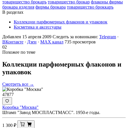
товарищество брокаръ
товарищество брокар
флаконы фирмы
брокара изделия
фирмы брокара
товарищество броккаръ
В разделах
Коллекции парфюмерных флаконов и упаковок
Косметика и аксессуары
Добавлен 15 апреля 2009
Следить за новинками:
Telegram
·
ВКонтакте
·
Дзен
·
MAX канал
735 просмотров
02
Похожее по теме
Коллекции парфюмерных флаконов и
упаковок
Смотреть все →
47877
Коробка "Москва"
Штамп "Завод МОСПЛАСТМАСС". 1950-е годы.
1 300
₽