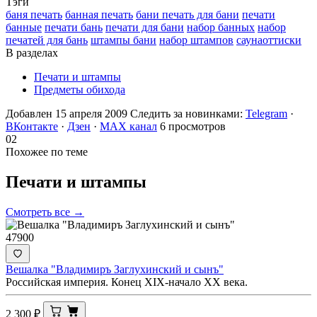
Тэги
баня печать
банная печать
бани печать для бани
печати
банные
печати бань
печати для бани
набор банных
набор
печатей для бань
штампы бани
набор штампов
саунаоттиски
В разделах
Печати и штампы
Предметы обихода
Добавлен 15 апреля 2009
Следить за новинками:
Telegram
·
ВКонтакте
·
Дзен
·
MAX канал
6 просмотров
02
Похожее по теме
Печати и
штампы
Смотреть все →
47900
Вешалка "Владимиръ Заглухинский и сынъ"
Российская империя. Конец XIX-начало ХХ века.
2 300
₽