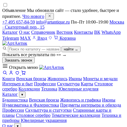
Объявление
Мы обновили сайт — стало удобнее, быстрее и
приятнее.
Что нового
+7 495 657-84-59
info@artantique.ru
Пн–Пт 10:00–19:00
Москва
· Скатертный пер., 15
Каталог
О нас
Справочник
Вестник
Контакты
ВК
WhatsApp
Telegram
MAX
Вход
Корзина
найти →
Показать все результаты по «
»
→
Заказать звонок
Открыть меню
Книги
Венская бронза
Живопись
Иконы
Монеты и медали
Интерьер и быт
Профессии
Скульптура
Карты
Столовое
серебро
Коллекции
Техника
Ювелирные изделия
Каталог
▾
Букинистика
Венская бронза
Живопись и графика
Иконы
Нумизматика и Фалеристика
Предметы интерьера и обихода
Профессии
Скульптура и статуэтки
Старинные карты и
планы
Столовое серебро
Тематические коллекции
Техника и
приборы
Ювелирные украшения
О нас
▾