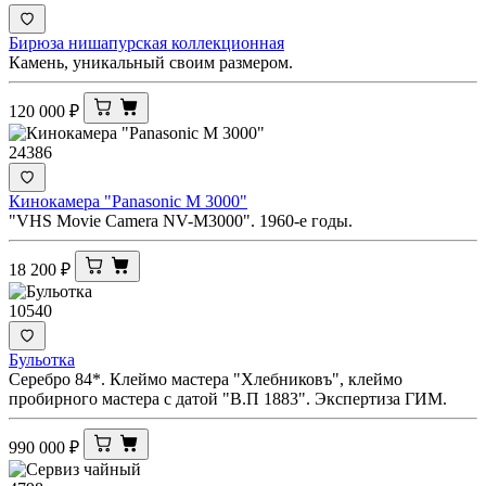
Бирюза нишапурская коллекционная
Камень, уникальный своим размером.
120 000
₽
24386
Кинокамера "Panasonic M 3000"
"VHS Movie Camera NV-M3000". 1960-е годы.
18 200
₽
10540
Бульотка
Серебро 84*. Клеймо мастера "Хлебниковъ", клеймо
пробирного мастера с датой "В.П 1883". Экспертиза ГИМ.
990 000
₽