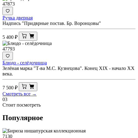
47873
Ручка дверная
Надпись "Придврные постав. Бр. Воронцовы"
5 400
₽
47793
Блюдо - селёдочница
Зелёная марка "Т-ва М.С. Кузнецова". Конец XIX - начало ХХ
века.
7 500
₽
Смотреть все →
03
Стоит посмотреть
Популярное
7130