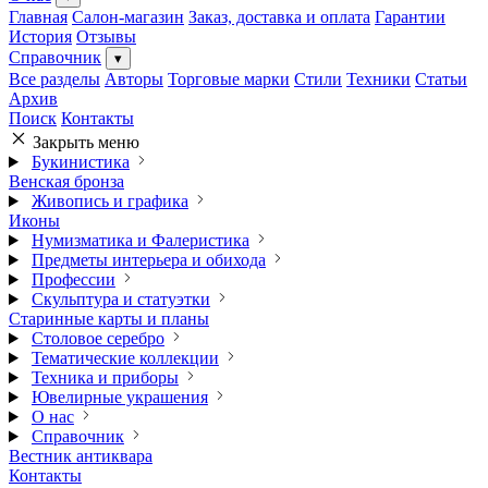
Главная
Салон-магазин
Заказ, доставка и оплата
Гарантии
История
Отзывы
Справочник
▾
Все разделы
Авторы
Торговые марки
Стили
Техники
Статьи
Архив
Поиск
Контакты
Закрыть меню
Букинистика
Венская бронза
Живопись и графика
Иконы
Нумизматика и Фалеристика
Предметы интерьера и обихода
Профессии
Скульптура и статуэтки
Старинные карты и планы
Столовое серебро
Тематические коллекции
Техника и приборы
Ювелирные украшения
О нас
Справочник
Вестник антиквара
Контакты