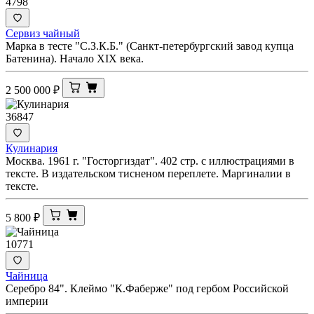
4798
Сервиз чайный
Марка в тесте "С.З.К.Б." (Санкт-петербургский завод купца
Батенина). Начало XIX века.
2 500 000
₽
36847
Кулинария
Москва. 1961 г. "Госторгиздат". 402 стр. с иллюстрациями в
тексте. В издательском тисненом переплете. Маргиналии в
тексте.
5 800
₽
10771
Чайница
Серебро 84". Клеймо "К.Фаберже" под гербом Российской
империи