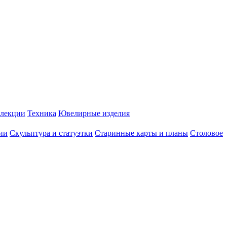
лекции
Техника
Ювелирные изделия
ии
Скульптура и статуэтки
Старинные карты и планы
Столовое