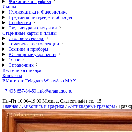
Живопись и графика
Иконы
Нумизматика и Фалеристика
Предметы интерьера и обихода
Профессии
Скульптура и статуэтки
Старинные карты и планы
Столовое серебро
Тематические коллекции
Техника и приборы
Ювелирные украшения
О нас
Справочник
Вестник антиквара
Контакты
ВКонтакте
Telegram
WhatsApp
MAX
+7 495 657-84-59
info@artantique.ru
Пн–Пт 10:00–19:00
Москва, Скатертный пер., 15
Главная
/
Живопись и графика
/
Антикварные гравюры
/
Гравю