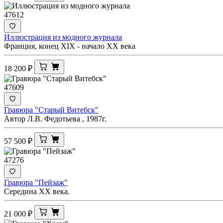
47612
Иллюстрация из модного журнала
Франция, конец XIX - начало XX века
18 200
₽
47609
Гравюра "Старый Витебск"
Автор Л.В. Федотьева , 1987г.
57 500
₽
47276
Гравюра "Пейзаж"
Середина ХХ века.
21 000
₽