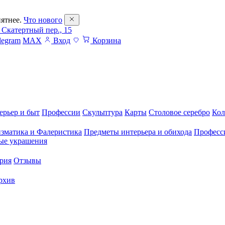
ятнее.
Что нового
 Скатертный пер., 15
legram
MAX
Вход
Корзина
ерьер и быт
Профессии
Скульптура
Карты
Столовое серебро
Кол
зматика и Фалеристика
Предметы интерьера и обихода
Професс
ые украшения
рия
Отзывы
рхив