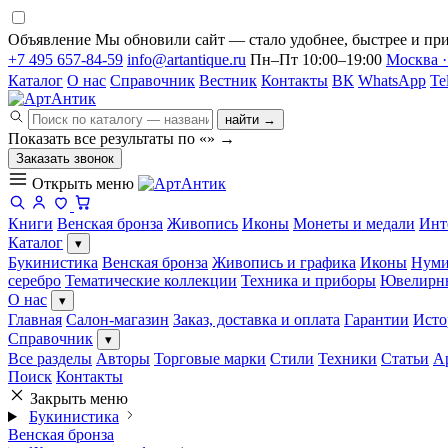
Объявление
Мы обновили сайт — стало удобнее, быстрее и при
+7 495 657-84-59
info@artantique.ru
Пн–Пт 10:00–19:00
Москва ·
Каталог
О нас
Справочник
Вестник
Контакты
ВК
WhatsApp
Te
найти →
Показать все результаты по «
»
→
Заказать звонок
Открыть меню
Книги
Венская бронза
Живопись
Иконы
Монеты и медали
Инт
Каталог
▾
Букинистика
Венская бронза
Живопись и графика
Иконы
Нуми
серебро
Тематические коллекции
Техника и приборы
Ювелирн
О нас
▾
Главная
Салон-магазин
Заказ, доставка и оплата
Гарантии
Исто
Справочник
▾
Все разделы
Авторы
Торговые марки
Стили
Техники
Статьи
А
Поиск
Контакты
Закрыть меню
Букинистика
Венская бронза