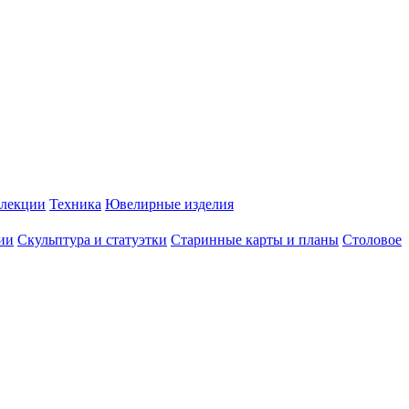
лекции
Техника
Ювелирные изделия
ии
Скульптура и статуэтки
Старинные карты и планы
Столовое