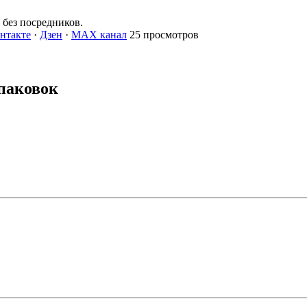
без посредников.
нтакте
·
Дзен
·
MAX канал
25 просмотров
паковок