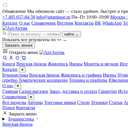
Объявление
Мы обновили сайт — стало удобнее, быстрее и при
+7 495 657-84-59
info@artantique.ru
Пн–Пт 10:00–19:00
Москва ·
Каталог
О нас
Справочник
Вестник
Контакты
ВК
WhatsApp
Te
найти →
Показать все результаты по «
»
→
Заказать звонок
Открыть меню
Книги
Венская бронза
Живопись
Иконы
Монеты и медали
Инт
Каталог
▾
Букинистика
Венская бронза
Живопись и графика
Иконы
Нуми
серебро
Тематические коллекции
Техника и приборы
Ювелирн
О нас
▾
Главная
Салон-магазин
Заказ, доставка и оплата
Гарантии
Исто
Справочник
▾
Все разделы
Авторы
Торговые марки
Стили
Техники
Статьи
А
Поиск
Контакты
Закрыть меню
Букинистика
Венская бронза