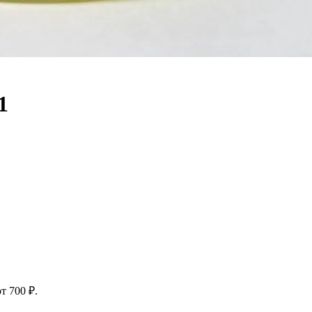
1
т 700 ₽.