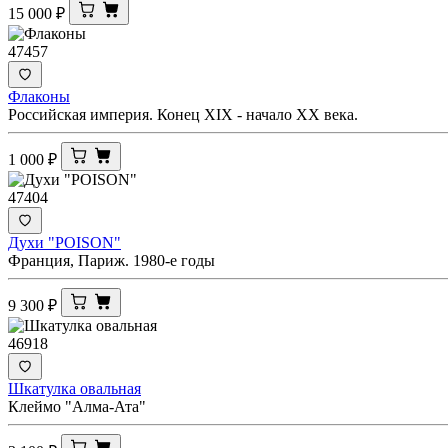
15 000
₽
47457
Флаконы
Российская империя. Конец XIX - начало XX века.
1 000
₽
47404
Духи "POISON"
Франция, Париж. 1980-е годы
9 300
₽
46918
Шкатулка овальная
Клеймо "Алма-Ата"