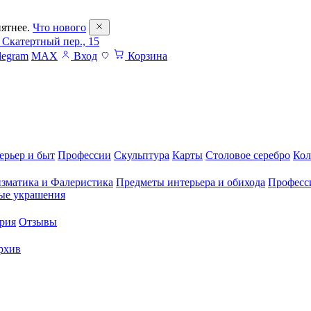
ятнее.
Что нового
 Скатертный пер., 15
legram
MAX
Вход
Корзина
ерьер и быт
Профессии
Скульптура
Карты
Столовое серебро
Кол
зматика и Фалеристика
Предметы интерьера и обихода
Професс
ые украшения
рия
Отзывы
рхив