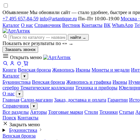
Объявление
Мы обновили сайт — стало удобнее, быстрее и при
+7 495 657-84-59
info@artantique.ru
Пн–Пт 10:00–19:00
Москва ·
Каталог
О нас
Справочник
Вестник
Контакты
ВК
WhatsApp
Te
найти →
Показать все результаты по «
»
→
Заказать звонок
Открыть меню
Книги
Венская бронза
Живопись
Иконы
Монеты и медали
Инт
Каталог
▾
Букинистика
Венская бронза
Живопись и графика
Иконы
Нуми
серебро
Тематические коллекции
Техника и приборы
Ювелирн
О нас
▾
Главная
Салон-магазин
Заказ, доставка и оплата
Гарантии
Исто
Справочник
▾
Все разделы
Авторы
Торговые марки
Стили
Техники
Статьи
А
Поиск
Контакты
Закрыть меню
Букинистика
Венская бронза