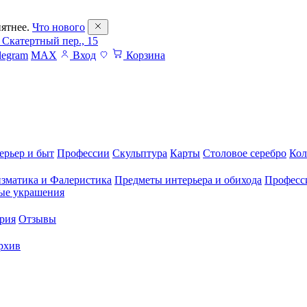
ятнее.
Что нового
 Скатертный пер., 15
legram
MAX
Вход
Корзина
ерьер и быт
Профессии
Скульптура
Карты
Столовое серебро
Кол
зматика и Фалеристика
Предметы интерьера и обихода
Професс
ые украшения
рия
Отзывы
рхив