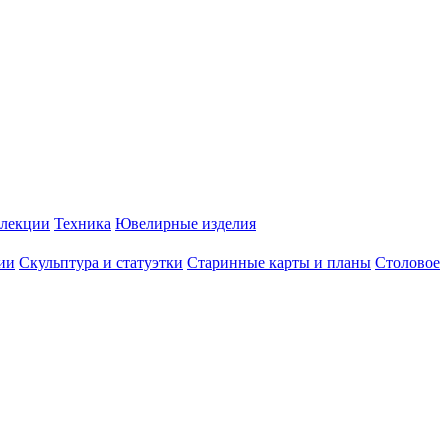
лекции
Техника
Ювелирные изделия
ии
Скульптура и статуэтки
Старинные карты и планы
Столовое