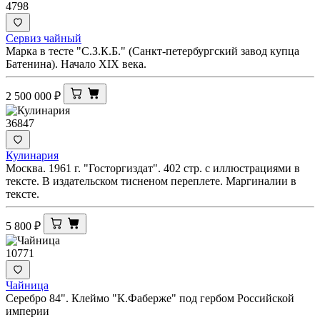
4798
Сервиз чайный
Марка в тесте "С.З.К.Б." (Санкт-петербургский завод купца
Батенина). Начало XIX века.
2 500 000
₽
36847
Кулинария
Москва. 1961 г. "Госторгиздат". 402 стр. с иллюстрациями в
тексте. В издательском тисненом переплете. Маргиналии в
тексте.
5 800
₽
10771
Чайница
Серебро 84". Клеймо "К.Фаберже" под гербом Российской
империи