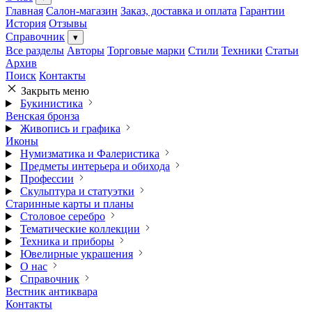
Главная
Салон-магазин
Заказ, доставка и оплата
Гарантии
История
Отзывы
Справочник
▾
Все разделы
Авторы
Торговые марки
Стили
Техники
Статьи
Архив
Поиск
Контакты
Закрыть меню
Букинистика
Венская бронза
Живопись и графика
Иконы
Нумизматика и Фалеристика
Предметы интерьера и обихода
Профессии
Скульптура и статуэтки
Старинные карты и планы
Столовое серебро
Тематические коллекции
Техника и приборы
Ювелирные украшения
О нас
Справочник
Вестник антиквара
Контакты