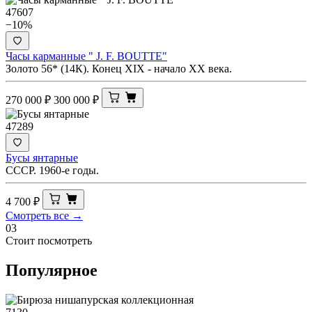
47607
−10%
Часы карманные " J. F. BOUTTE"
Золото 56* (14К). Конец XIX - начало ХХ века.
270 000
₽
300 000
₽
47289
Бусы янтарные
СССР. 1960-е годы.
4 700
₽
Смотреть все →
03
Стоит посмотреть
Популярное