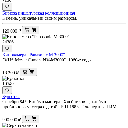
7130
Бирюза нишапурская коллекционная
Камень, уникальный своим размером.
120 000
₽
24386
Кинокамера "Panasonic M 3000"
"VHS Movie Camera NV-M3000". 1960-е годы.
18 200
₽
10540
Бульотка
Серебро 84*. Клеймо мастера "Хлебниковъ", клеймо
пробирного мастера с датой "В.П 1883". Экспертиза ГИМ.
990 000
₽