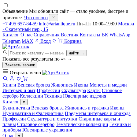
Объявление
Мы обновили сайт — стало удобнее, быстрее и
приятнее.
Что нового
+7 495 657-84-59
info@artantique.ru
Пн–Пт 10:00–19:00
Москва
· Скатертный пер., 15
Каталог
О нас
Справочник
Вестник
Контакты
ВК
WhatsApp
Telegram
MAX
Вход
Корзина
найти →
Показать все результаты по «
»
→
Заказать звонок
Открыть меню
Книги
Венская бронза
Живопись
Иконы
Монеты и медали
Интерьер и быт
Профессии
Скульптура
Карты
Столовое
серебро
Коллекции
Техника
Ювелирные изделия
Каталог
▾
Букинистика
Венская бронза
Живопись и графика
Иконы
Нумизматика и Фалеристика
Предметы интерьера и обихода
Профессии
Скульптура и статуэтки
Старинные карты и
планы
Столовое серебро
Тематические коллекции
Техника и
приборы
Ювелирные украшения
О нас
▾