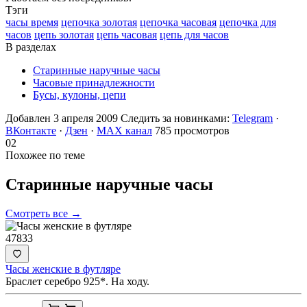
Тэги
часы время
цепочка золотая
цепочка часовая
цепочка для
часов
цепь золотая
цепь часовая
цепь для часов
В разделах
Старинные наручные часы
Часовые принадлежности
Бусы, кулоны, цепи
Добавлен 3 апреля 2009
Следить за новинками:
Telegram
·
ВКонтакте
·
Дзен
·
MAX канал
785 просмотров
02
Похожее по теме
Старинные наручные
часы
Смотреть все →
47833
Часы женские в футляре
Браслет серебро 925*. На ходу.