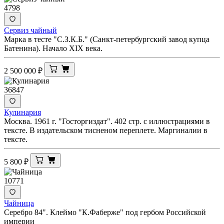
4798
Сервиз чайный
Марка в тесте "С.З.К.Б." (Санкт-петербургский завод купца
Батенина). Начало XIX века.
2 500 000
₽
36847
Кулинария
Москва. 1961 г. "Госторгиздат". 402 стр. с иллюстрациями в
тексте. В издательском тисненом переплете. Маргиналии в
тексте.
5 800
₽
10771
Чайница
Серебро 84". Клеймо "К.Фаберже" под гербом Российской
империи