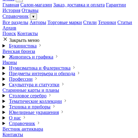
Главная
Салон-магазин
Заказ, доставка и оплата
Гарантии
История
Отзывы
Справочник
▾
Все разделы
Авторы
Торговые марки
Стили
Техники
Статьи
Архив
Поиск
Контакты
Закрыть меню
Букинистика
Венская бронза
Живопись и графика
Иконы
Нумизматика и Фалеристика
Предметы интерьера и обихода
Профессии
Скульптура и статуэтки
Старинные карты и планы
Столовое серебро
Тематические коллекции
Техника и приборы
Ювелирные украшения
О нас
Справочник
Вестник антиквара
Контакты