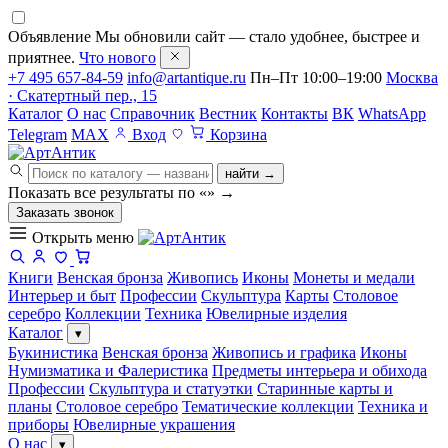
Объявление
Мы обновили сайт — стало удобнее, быстрее и
приятнее.
Что нового
+7 495 657-84-59
info@artantique.ru
Пн–Пт 10:00–19:00
Москва
· Скатертный пер., 15
Каталог
О нас
Справочник
Вестник
Контакты
ВК
WhatsApp
Telegram
MAX
Вход
Корзина
найти →
Показать все результаты по «
»
→
Заказать звонок
Открыть меню
Книги
Венская бронза
Живопись
Иконы
Монеты и медали
Интерьер и быт
Профессии
Скульптура
Карты
Столовое
серебро
Коллекции
Техника
Ювелирные изделия
Каталог
▾
Букинистика
Венская бронза
Живопись и графика
Иконы
Нумизматика и Фалеристика
Предметы интерьера и обихода
Профессии
Скульптура и статуэтки
Старинные карты и
планы
Столовое серебро
Тематические коллекции
Техника и
приборы
Ювелирные украшения
О нас
▾