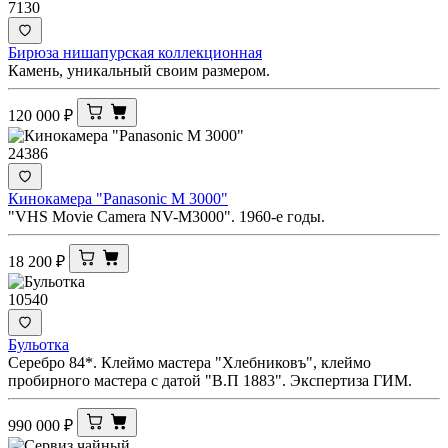
7130
Бирюза нишапурская коллекционная
Камень, уникальный своим размером.
120 000
₽
24386
Кинокамера "Panasonic M 3000"
"VHS Movie Camera NV-M3000". 1960-е годы.
18 200
₽
10540
Бульотка
Серебро 84*. Клеймо мастера "Хлебниковъ", клеймо
пробирного мастера с датой "В.П 1883". Экспертиза ГИМ.
990 000
₽