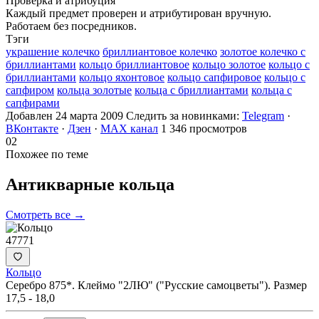
Проверка и атрибуция
Каждый предмет проверен и атрибутирован вручную.
Работаем без посредников.
Тэги
украшение колечко
бриллиантовое колечко
золотое колечко с
бриллиантами
кольцо бриллиантовое
кольцо золотое
кольцо с
бриллиантами
кольцо яхонтовое
кольцо сапфировое
кольцо с
сапфиром
кольца золотые
кольца с бриллиантами
кольца с
сапфирами
Добавлен 24 марта 2009
Следить за новинками:
Telegram
·
ВКонтакте
·
Дзен
·
MAX канал
1 346 просмотров
02
Похожее по теме
Антикварные
кольца
Смотреть все →
47771
Кольцо
Серебро 875*. Клеймо "2ЛЮ" ("Русские самоцветы"). Размер
17,5 - 18,0