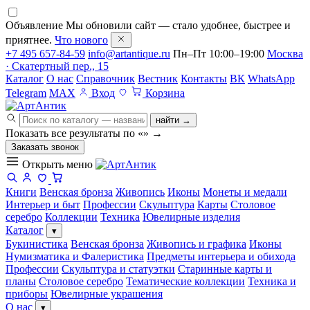
Объявление
Мы обновили сайт — стало удобнее, быстрее и
приятнее.
Что нового
+7 495 657-84-59
info@artantique.ru
Пн–Пт 10:00–19:00
Москва
· Скатертный пер., 15
Каталог
О нас
Справочник
Вестник
Контакты
ВК
WhatsApp
Telegram
MAX
Вход
Корзина
найти →
Показать все результаты по «
»
→
Заказать звонок
Открыть меню
Книги
Венская бронза
Живопись
Иконы
Монеты и медали
Интерьер и быт
Профессии
Скульптура
Карты
Столовое
серебро
Коллекции
Техника
Ювелирные изделия
Каталог
▾
Букинистика
Венская бронза
Живопись и графика
Иконы
Нумизматика и Фалеристика
Предметы интерьера и обихода
Профессии
Скульптура и статуэтки
Старинные карты и
планы
Столовое серебро
Тематические коллекции
Техника и
приборы
Ювелирные украшения
О нас
▾