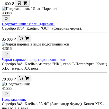
1 600
₽
43048
Подстаканник "Иван Царевич"
Серебро 875*. Клеймо "ОС4" (Северная чернь).
35 000
₽
42616
Чарки парные в виде подстаканников
Серебро 84*. Клеймо мастера "ИК", герб С-Петербурга. Конец
XIX - начало ХХ века.
70 000
₽
41555
Подстаканник
Серебро 84*. Клеймо "А.Ф" (Александр Фульд). Конец XIX -
начало ХХ века.