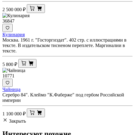
2 500 000
₽
36847
Кулинария
Москва. 1961 г. "Госторгиздат". 402 стр. с иллюстрациями в
тексте. В издательском тисненом переплете. Маргиналии в
тексте.
5 800
₽
10771
Чайница
Серебро 84". Клеймо "К.Фаберже" под гербом Российской
империи
1 100 000
₽
Закрыть
Интересуют
похожие