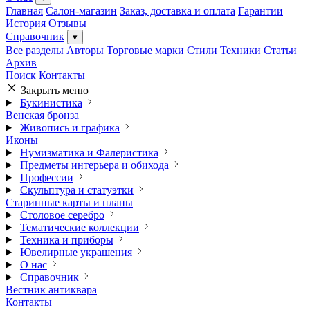
Главная
Салон-магазин
Заказ, доставка и оплата
Гарантии
История
Отзывы
Справочник
▾
Все разделы
Авторы
Торговые марки
Стили
Техники
Статьи
Архив
Поиск
Контакты
Закрыть меню
Букинистика
Венская бронза
Живопись и графика
Иконы
Нумизматика и Фалеристика
Предметы интерьера и обихода
Профессии
Скульптура и статуэтки
Старинные карты и планы
Столовое серебро
Тематические коллекции
Техника и приборы
Ювелирные украшения
О нас
Справочник
Вестник антиквара
Контакты