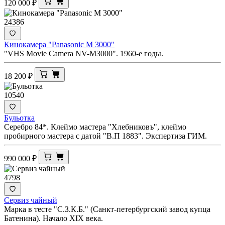
120 000
₽
24386
Кинокамера "Panasonic M 3000"
"VHS Movie Camera NV-M3000". 1960-е годы.
18 200
₽
10540
Бульотка
Серебро 84*. Клеймо мастера "Хлебниковъ", клеймо
пробирного мастера с датой "В.П 1883". Экспертиза ГИМ.
990 000
₽
4798
Сервиз чайный
Марка в тесте "С.З.К.Б." (Санкт-петербургский завод купца
Батенина). Начало XIX века.