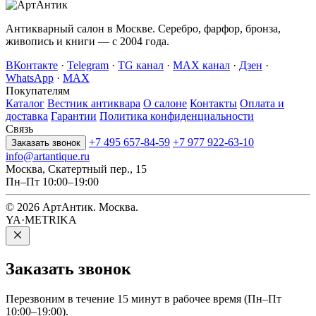
Антикварный салон в Москве. Серебро, фарфор, бронза,
живопись и книги — с 2004 года.
ВКонтакте
·
Telegram
·
TG канал
·
MAX канал
·
Дзен
·
WhatsApp
·
MAX
Покупателям
Каталог
Вестник антиквара
О салоне
Контакты
Оплата и
доставка
Гарантии
Политика конфиденциальности
Связь
+7 495 657-84-59
+7 977 922-63-10
Заказать звонок
info@artantique.ru
Москва, Скатертный пер., 15
Пн–Пт 10:00–19:00
© 2026 АртАнтик. Москва.
YA·METRIKA
Заказать
звонок
Перезвоним в течение 15 минут в рабочее время (Пн–Пт
10:00–19:00).