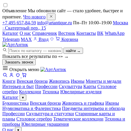
Объявление
Мы обновили сайт — стало удобнее, быстрее и
приятнее.
Что нового
+7 495 657-84-59
info@artantique.ru
Пн–Пт 10:00–19:00
Москва
· Скатертный пер., 15
Каталог
О нас
Справочник
Вестник
Контакты
ВК
WhatsApp
Telegram
MAX
Вход
Корзина
найти →
Показать все результаты по «
»
→
Заказать звонок
Открыть меню
Книги
Венская бронза
Живопись
Иконы
Монеты и медали
Интерьер и быт
Профессии
Скульптура
Карты
Столовое
серебро
Коллекции
Техника
Ювелирные изделия
Каталог
▾
Букинистика
Венская бронза
Живопись и графика
Иконы
Нумизматика и Фалеристика
Предметы интерьера и обихода
Профессии
Скульптура и статуэтки
Старинные карты и
планы
Столовое серебро
Тематические коллекции
Техника и
приборы
Ювелирные украшения
О нас
▾