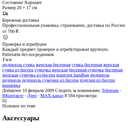
Состояние
Хорошее
Размер
20 × 17 см
Бережная доставка
Профессиональная упаковка, страхование, доставка по России
от 700 ₽.
Проверка и атрибуция
Каждый предмет проверен и атрибутирован вручную.
Работаем без посредников.
Тэги
ридикюль сумка
женская бисерная
сумка бисерная
женская
сумка из бисера
сумочка женская
бисерная сумочка
бисерная
женская
сумочка из бисера
кошелек handbag
ридекюль
редекюль
редикюль сумочки из бисера
изделия из бисера
вышивка
Добавлен 10 февраля 2009
Следить за новинками:
Telegram
·
ВКонтакте
·
Дзен
·
MAX канал
8 594 просмотра
02
Похожее по теме
Аксессуары