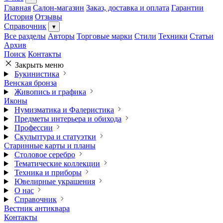
Главная
Салон-магазин
Заказ, доставка и оплата
Гарантии
История
Отзывы
Справочник
▾
Все разделы
Авторы
Торговые марки
Стили
Техники
Статьи
Архив
Поиск
Контакты
Закрыть меню
Букинистика
Венская бронза
Живопись и графика
Иконы
Нумизматика и Фалеристика
Предметы интерьера и обихода
Профессии
Скульптура и статуэтки
Старинные карты и планы
Столовое серебро
Тематические коллекции
Техника и приборы
Ювелирные украшения
О нас
Справочник
Вестник антиквара
Контакты