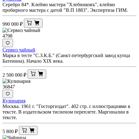
Серебро 84*. Клеймо мастера "Хлебниковъ", клеймо
пробирного мастера с датой "В.П 1883". Экспертиза ГИМ.
990 000
₽
4798
Сервиз чайный
Марка в тесте "С.З.К.Б." (Санкт-петербургский завод купца
Батенина). Начало XIX века.
2 500 000
₽
36847
Кулинария
Москва. 1961 г. "Госторгиздат". 402 стр. с иллюстрациями в
тексте. В издательском тисненом переплете. Маргиналии в
тексте.
5 800
₽