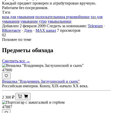
Каждый предмет проверен и атрибутирован вручную.
Работаем без посредников.
Тэги
ваза для умывания
полоскательница рукомойники
таз для
умывания
умывание утро
умывальники
Добавлен 2 февраля 2009
Следить за новинками:
Telegram
·
ВКонтакте
·
Дзен
·
MAX канал
7 просмотров
02
Похожее по теме
Предметы
обихода
Смотреть все →
47900
Вешалка "Владимиръ Заглухинский и сынъ"
Российская империя. Конец XIX-начало ХХ века.
2 300
₽
47887