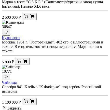
Марка в тесте "С.З.К.Б." (Санкт-петербургский завод купца
Батенина). Начало XIX века.
2 500 000
₽
36847
Кулинария
Москва. 1961 г. "Госторгиздат". 402 стр. с иллюстрациями в
тексте. В издательском тисненом переплете. Маргиналии в
тексте.
5 800
₽
10771
Чайница
Серебро 84". Клеймо "К.Фаберже" под гербом Российской
империи
1 100 000
₽
Закрыть