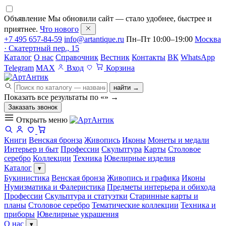
Объявление
Мы обновили сайт — стало удобнее, быстрее и
приятнее.
Что нового
+7 495 657-84-59
info@artantique.ru
Пн–Пт 10:00–19:00
Москва
· Скатертный пер., 15
Каталог
О нас
Справочник
Вестник
Контакты
ВК
WhatsApp
Telegram
MAX
Вход
Корзина
найти →
Показать все результаты по «
»
→
Заказать звонок
Открыть меню
Книги
Венская бронза
Живопись
Иконы
Монеты и медали
Интерьер и быт
Профессии
Скульптура
Карты
Столовое
серебро
Коллекции
Техника
Ювелирные изделия
Каталог
▾
Букинистика
Венская бронза
Живопись и графика
Иконы
Нумизматика и Фалеристика
Предметы интерьера и обихода
Профессии
Скульптура и статуэтки
Старинные карты и
планы
Столовое серебро
Тематические коллекции
Техника и
приборы
Ювелирные украшения
О нас
▾