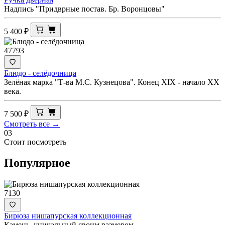
Надпись "Придврные постав. Бр. Воронцовы"
5 400
₽
47793
Блюдо - селёдочница
Зелёная марка "Т-ва М.С. Кузнецова". Конец XIX - начало ХХ
века.
7 500
₽
Смотреть все →
03
Стоит посмотреть
Популярное
7130
Бирюза нишапурская коллекционная
Камень, уникальный своим размером.