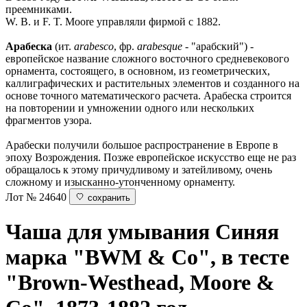
преемниками.
W. B. и F. T. Moore управляли фирмой с 1882.
Арабеска
(ит.
arabesco
, фр.
arabesque
- "арабский") -
европейское название сложного восточного средневекового
орнамента, состоящего, в основном, из геометрических,
каллиграфических и растительных элементов и созданного на
основе точного математического расчета. Арабеска строится
на повторении и умножении одного или нескольких
фрагментов узора.
Арабески получили большое распространение в Европе в
эпоху Возрождения. Позже европейское искусство еще не раз
обращалось к этому причудливому и затейливому, очень
сложному и изысканно-утонченному орнаменту.
Лот № 24640
сохранить
Чаша для умывания
Синяя
марка "BWM & Co", в тесте
"Brown-Westhead, Moore &