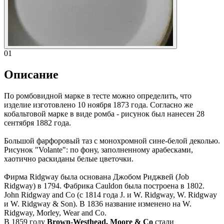
01
Описание
По ромбовидной марке в тесте можно определить, что
изделие изготовлено 10 ноября 1873 года. Согласно же
кобальтовой марке в виде ромба - рисунок был нанесен 28
сентября 1882 года.
Большой фарфоровый таз с монохромной сине-белой деколью.
Рисунок "Volante": по фону, заполненному арабесками,
хаотично раскиданы белые цветочки.
Фирма Ridgway была основана Джобом Риджвей (Job
Ridgway) в 1794. Фабрика Cauldon была построена в 1802.
John Ridgway and Co (с 1814 года J. и W. Ridgway, W. Ridgway
и W. Ridgway & Son). В 1836 название изменено на W.
Ridgway, Morley, Wear and Co.
В 1859 году
Brown-Westhead, Moore & Co
стали