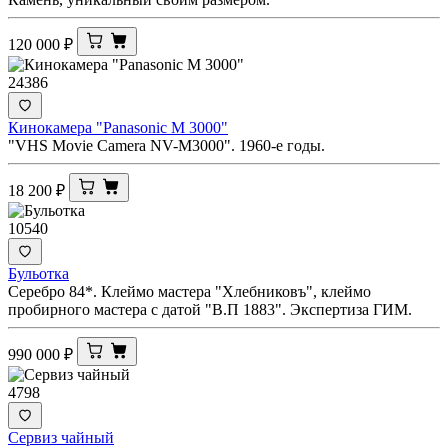
120 000
₽
24386
Кинокамера "Panasonic M 3000"
"VHS Movie Camera NV-M3000". 1960-е годы.
18 200
₽
10540
Бульотка
Серебро 84*. Клеймо мастера "Хлебниковъ", клеймо
пробирного мастера с датой "В.П 1883". Экспертиза ГИМ.
990 000
₽
4798
Сервиз чайный