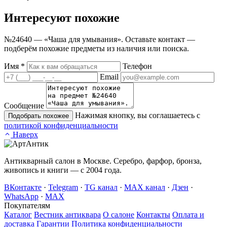
Интересуют
похожие
№24640 — «Чаша для умывания». Оставьте контакт —
подберём похожие предметы из наличия или поиска.
Имя
*
Телефон
Email
Сообщение
Нажимая кнопку, вы соглашаетесь с
Подобрать похожее
политикой конфиденциальности
Наверх
Антикварный салон в Москве. Серебро, фарфор, бронза,
живопись и книги — с 2004 года.
ВКонтакте
·
Telegram
·
TG канал
·
MAX канал
·
Дзен
·
WhatsApp
·
MAX
Покупателям
Каталог
Вестник антиквара
О салоне
Контакты
Оплата и
доставка
Гарантии
Политика конфиденциальности