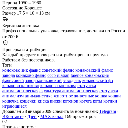
Период
1950 – 1960
Состояние
Хорошее
Размер
17.5 × 10 × 13 см
Бережная доставка
Профессиональная упаковка, страхование, доставка по России
от 700 ₽.
Проверка и атрибуция
Каждый предмет проверен и атрибутирован вручную.
Работаем без посредников.
Тэги
коноково зик
фаянс советский
фаянс конаковский
фаянс
завода
конаково фаянс
ссср russian
faience конаковский
фаянсовый
завод конаковский
завод зик
конаковский фз
канаково каноково
канакова конакова
статуэтка
анималистическая
скульптура анималистическая
статуэтка
анимализм
анималистика животное
животные кошка
кошки
кошечка
кошечки киска
киски котенок
котята коты
котики
играющиеся
Добавлен 28 января 2009
Следить за новинками:
Telegram
·
ВКонтакте
·
Дзен
·
MAX канал
169 просмотров
02
Похожее по теме