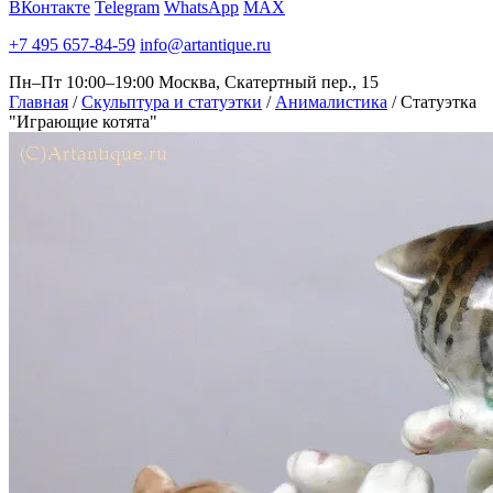
ВКонтакте
Telegram
WhatsApp
MAX
+7 495 657-84-59
info@artantique.ru
Пн–Пт 10:00–19:00
Москва, Скатертный пер., 15
Главная
/
Скульптура и статуэтки
/
Анималистика
/
Статуэтка
"Играющие котята"