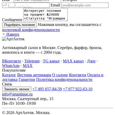
Email
Сообщение
Нажимая кнопку, вы соглашаетесь с
Подобрать похожее
политикой конфиденциальности
Наверх
Антикварный салон в Москве. Серебро, фарфор, бронза,
живопись и книги — с 2004 года.
ВКонтакте
·
Telegram
·
TG канал
·
MAX канал
·
Дзен
·
WhatsApp
·
MAX
Покупателям
Каталог
Вестник антиквара
О салоне
Контакты
Оплата и
доставка
Гарантии
Политика конфиденциальности
Связь
+7 495 657-84-59
+7 977 922-63-10
Заказать звонок
info@artantique.ru
Москва, Скатертный пер., 15
Пн–Пт 10:00–19:00
© 2026 АртАнтик. Москва.