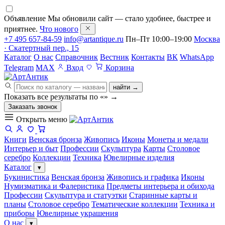
Объявление
Мы обновили сайт — стало удобнее, быстрее и
приятнее.
Что нового
+7 495 657-84-59
info@artantique.ru
Пн–Пт 10:00–19:00
Москва
· Скатертный пер., 15
Каталог
О нас
Справочник
Вестник
Контакты
ВК
WhatsApp
Telegram
MAX
Вход
Корзина
найти →
Показать все результаты по «
»
→
Заказать звонок
Открыть меню
Книги
Венская бронза
Живопись
Иконы
Монеты и медали
Интерьер и быт
Профессии
Скульптура
Карты
Столовое
серебро
Коллекции
Техника
Ювелирные изделия
Каталог
▾
Букинистика
Венская бронза
Живопись и графика
Иконы
Нумизматика и Фалеристика
Предметы интерьера и обихода
Профессии
Скульптура и статуэтки
Старинные карты и
планы
Столовое серебро
Тематические коллекции
Техника и
приборы
Ювелирные украшения
О нас
▾