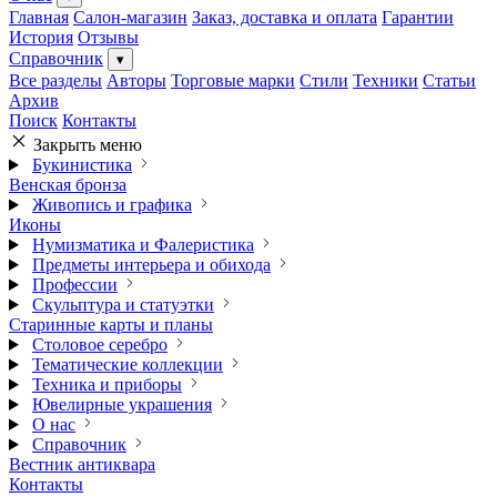
Главная
Салон-магазин
Заказ, доставка и оплата
Гарантии
История
Отзывы
Справочник
▾
Все разделы
Авторы
Торговые марки
Стили
Техники
Статьи
Архив
Поиск
Контакты
Закрыть меню
Букинистика
Венская бронза
Живопись и графика
Иконы
Нумизматика и Фалеристика
Предметы интерьера и обихода
Профессии
Скульптура и статуэтки
Старинные карты и планы
Столовое серебро
Тематические коллекции
Техника и приборы
Ювелирные украшения
О нас
Справочник
Вестник антиквара
Контакты