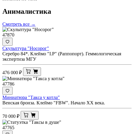
Анималистика
Смотреть все →
47870
Скульптура "Носорог"
Серебро 84*. Клеймо "I.Р" (Раппопорт). Геммологическая
экспертиза МГУ
476 000
₽
47786
Миниатюра "Такса у котла"
Венская бронза. Клеймо "FBW". Начало ХХ века.
70 000
₽
47765