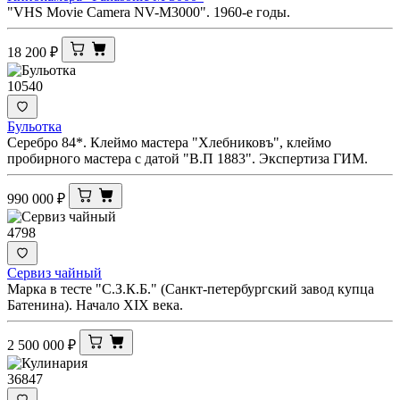
"VHS Movie Camera NV-M3000". 1960-е годы.
18 200
₽
10540
Бульотка
Серебро 84*. Клеймо мастера "Хлебниковъ", клеймо
пробирного мастера с датой "В.П 1883". Экспертиза ГИМ.
990 000
₽
4798
Сервиз чайный
Марка в тесте "С.З.К.Б." (Санкт-петербургский завод купца
Батенина). Начало XIX века.
2 500 000
₽
36847