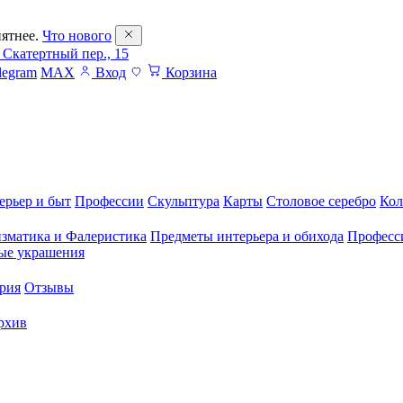
ятнее.
Что нового
 Скатертный пер., 15
legram
MAX
Вход
Корзина
ерьер и быт
Профессии
Скульптура
Карты
Столовое серебро
Кол
зматика и Фалеристика
Предметы интерьера и обихода
Професс
ые украшения
рия
Отзывы
рхив