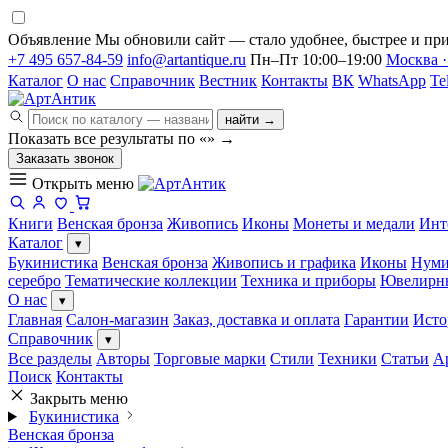
Объявление
Мы обновили сайт — стало удобнее, быстрее и при
+7 495 657-84-59
info@artantique.ru
Пн–Пт 10:00–19:00
Москва ·
Каталог
О нас
Справочник
Вестник
Контакты
ВК
WhatsApp
Te
найти →
Показать все результаты по «
»
→
Заказать звонок
Открыть меню
Книги
Венская бронза
Живопись
Иконы
Монеты и медали
Инт
Каталог
▾
Букинистика
Венская бронза
Живопись и графика
Иконы
Нуми
серебро
Тематические коллекции
Техника и приборы
Ювелирн
О нас
▾
Главная
Салон-магазин
Заказ, доставка и оплата
Гарантии
Исто
Справочник
▾
Все разделы
Авторы
Торговые марки
Стили
Техники
Статьи
А
Поиск
Контакты
Закрыть меню
Букинистика
Венская бронза