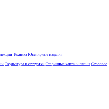
лекции
Техника
Ювелирные изделия
ии
Скульптура и статуэтки
Старинные карты и планы
Столовое