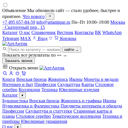
Объявление
Мы обновили сайт — стало удобнее, быстрее и
приятнее.
Что нового
+7 495 657-84-59
info@artantique.ru
Пн–Пт 10:00–19:00
Москва
· Скатертный пер., 15
Каталог
О нас
Справочник
Вестник
Контакты
ВК
WhatsApp
Telegram
MAX
Вход
Корзина
найти →
Показать все результаты по «
»
→
Заказать звонок
Открыть меню
Книги
Венская бронза
Живопись
Иконы
Монеты и медали
Интерьер и быт
Профессии
Скульптура
Карты
Столовое
серебро
Коллекции
Техника
Ювелирные изделия
Каталог
▾
Букинистика
Венская бронза
Живопись и графика
Иконы
Нумизматика и Фалеристика
Предметы интерьера и обихода
Профессии
Скульптура и статуэтки
Старинные карты и
планы
Столовое серебро
Тематические коллекции
Техника и
приборы
Ювелирные украшения
О нас
▾