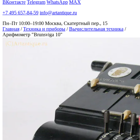
ВКонтакте
Telegram
WhatsApp
MAX
+7 495 657-84-59
info@artantique.ru
Пн–Пт 10:00–19:00
Москва, Скатертный пер., 15
Главная
/
Техника и приборы
/
Вычислительная техника
/
Арифмометр "Brunsviga 10"