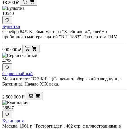
18 200
₽
10540
Бульотка
Серебро 84*. Клеймо мастера "Хлебниковъ", клеймо
пробирного мастера с датой "В.П 1883". Экспертиза ГИМ.
990 000
₽
4798
Сервиз чайный
Марка в тесте "С.З.К.Б." (Санкт-петербургский завод купца
Батенина). Начало XIX века.
2 500 000
₽
36847
Кулинария
Москва. 1961 г. "Госторгиздат". 402 стр. с иллюстрациями в