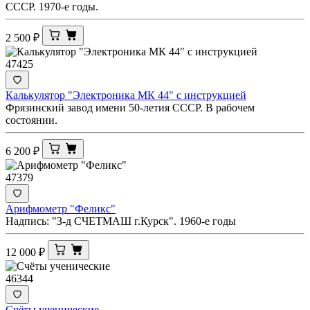
СССР. 1970-е годы.
2 500
₽
47425
Калькулятор "Электроника МК 44" с инструкцией
Фрязинский завод имени 50-летия СССР. В рабочем
состоянии.
6 200
₽
47379
Арифмометр "Феликс"
Надпись: "З-д СЧЕТМАШ г.Курск". 1960-е годы
12 000
₽
46344
Счёты ученические