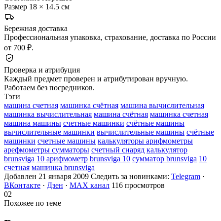
Размер
18 × 14.5 см
Бережная доставка
Профессиональная упаковка, страхование, доставка по России
от 700 ₽.
Проверка и атрибуция
Каждый предмет проверен и атрибутирован вручную.
Работаем без посредников.
Тэги
машина счетная
машинка счётная
машина вычислительная
машинка вычислительная
машина счётная
машинка счетная
машина машины
счетные машинки
счётные машины
вычислительные машинки
вычислительные машины
счётные
машинки
счетные машины
калькуляторы арифмометры
арефмометры сумматоры
счетный снаряд
калькулятор
brunsviga
10 арифмометр
brunsviga 10
сумматор brunsviga
10
счетная
машинка brunsviga
Добавлен 21 января 2009
Следить за новинками:
Telegram
·
ВКонтакте
·
Дзен
·
MAX канал
116 просмотров
02
Похожее по теме