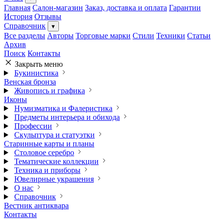
Главная
Салон-магазин
Заказ, доставка и оплата
Гарантии
История
Отзывы
Справочник
▾
Все разделы
Авторы
Торговые марки
Стили
Техники
Статьи
Архив
Поиск
Контакты
Закрыть меню
Букинистика
Венская бронза
Живопись и графика
Иконы
Нумизматика и Фалеристика
Предметы интерьера и обихода
Профессии
Скульптура и статуэтки
Старинные карты и планы
Столовое серебро
Тематические коллекции
Техника и приборы
Ювелирные украшения
О нас
Справочник
Вестник антиквара
Контакты