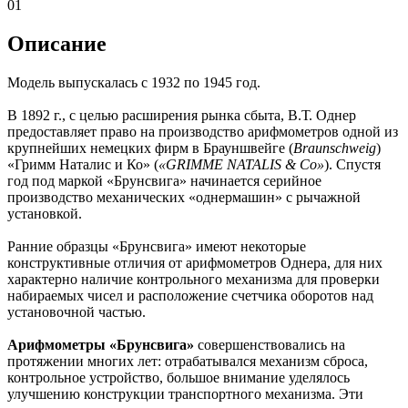
01
Описание
Модель выпускалась с 1932 по 1945 год.
В 1892 г., с целью расширения рынка сбыта, В.Т. Однер
предоставляет право на производство арифмометров одной из
крупнейших немецких фирм в Брауншвейге (
Braunschweig
)
«Гримм Наталис и Ко» (
«GRIMME NATALIS & Cо»
). Спустя
год под маркой «Брунсвига» начинается серийное
производство механических «однермашин» с рычажной
установкой.
Ранние образцы «Брунсвига» имеют некоторые
конструктивные отличия от арифмометров Однера, для них
характерно наличие контрольного механизма для проверки
набираемых чисел и расположение счетчика оборотов над
установочной частью.
Арифмометры «Брунсвига»
совершенствовались на
протяжении многих лет: отрабатывался механизм сброса,
контрольное устройство, большое внимание уделялось
улучшению конструкции транспортного механизма. Эти