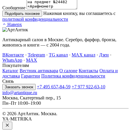
Сообщение
Нажимая кнопку, вы соглашаетесь с
Подобрать похожее
политикой конфиденциальности
Наверх
Антикварный салон в Москве. Серебро, фарфор, бронза,
живопись и книги — с 2004 года.
ВКонтакте
·
Telegram
·
TG канал
·
MAX канал
·
Дзен
·
WhatsApp
·
MAX
Покупателям
Каталог
Вестник антиквара
О салоне
Контакты
Оплата и
доставка
Гарантии
Политика конфиденциальности
Связь
+7 495 657-84-59
+7 977 922-63-10
Заказать звонок
info@artantique.ru
Москва, Скатертный пер., 15
Пн–Пт 10:00–19:00
© 2026 АртАнтик. Москва.
YA·METRIKA