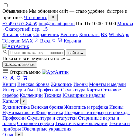
Объявление
Мы обновили сайт — стало удобнее, быстрее и
приятнее.
Что нового
+7 495 657-84-59
info@artantique.ru
Пн–Пт 10:00–19:00
Москва
· Скатертный пер., 15
Каталог
О нас
Справочник
Вестник
Контакты
ВК
WhatsApp
Telegram
MAX
Вход
Корзина
найти →
Показать все результаты по «
»
→
Заказать звонок
Открыть меню
Книги
Венская бронза
Живопись
Иконы
Монеты и медали
Интерьер и быт
Профессии
Скульптура
Карты
Столовое
серебро
Коллекции
Техника
Ювелирные изделия
Каталог
▾
Букинистика
Венская бронза
Живопись и графика
Иконы
Нумизматика и Фалеристика
Предметы интерьера и обихода
Профессии
Скульптура и статуэтки
Старинные карты и
планы
Столовое серебро
Тематические коллекции
Техника и
приборы
Ювелирные украшения
О нас
▾