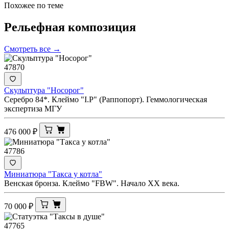
Похожее по теме
Рельефная
композиция
Смотреть все →
47870
Скульптура "Носорог"
Серебро 84*. Клеймо "I.Р" (Раппопорт). Геммологическая
экспертиза МГУ
476 000
₽
47786
Миниатюра "Такса у котла"
Венская бронза. Клеймо "FBW". Начало ХХ века.
70 000
₽
47765