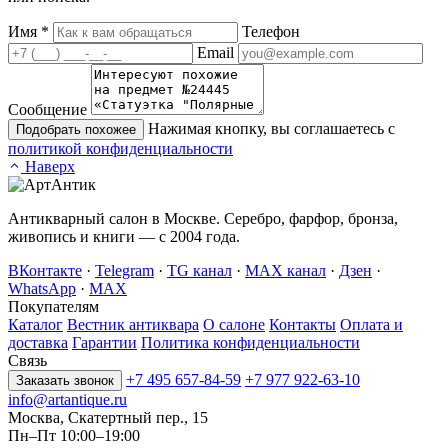
Имя
*
Телефон
Email
Сообщение
Нажимая кнопку, вы соглашаетесь с
Подобрать похожее
политикой конфиденциальности
Наверх
Антикварный салон в Москве. Серебро, фарфор, бронза,
живопись и книги — с 2004 года.
ВКонтакте
·
Telegram
·
TG канал
·
MAX канал
·
Дзен
·
WhatsApp
·
MAX
Покупателям
Каталог
Вестник антиквара
О салоне
Контакты
Оплата и
доставка
Гарантии
Политика конфиденциальности
Связь
+7 495 657-84-59
+7 977 922-63-10
Заказать звонок
info@artantique.ru
Москва, Скатертный пер., 15
Пн–Пт 10:00–19:00