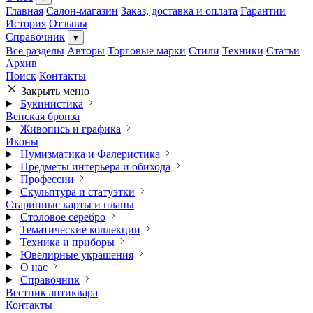
Главная
Салон-магазин
Заказ, доставка и оплата
Гарантии
История
Отзывы
Справочник
▾
Все разделы
Авторы
Торговые марки
Стили
Техники
Статьи
Архив
Поиск
Контакты
Закрыть меню
Букинистика
Венская бронза
Живопись и графика
Иконы
Нумизматика и Фалеристика
Предметы интерьера и обихода
Профессии
Скульптура и статуэтки
Старинные карты и планы
Столовое серебро
Тематические коллекции
Техника и приборы
Ювелирные украшения
О нас
Справочник
Вестник антиквара
Контакты