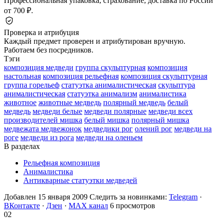
Профессиональная упаковка, страхование, доставка по России
от 700 ₽.
Проверка и атрибуция
Каждый предмет проверен и атрибутирован вручную.
Работаем без посредников.
Тэги
композиция медведи
группа скульптурная
композиция
настольная
композиция рельефная
композиция скульптурная
группа горельеф
статуэтка анималистическая
скульптура
анималистическая
статуэтка анимализм
анималистика
животное
животные медведь
полярный медведь
белый
медведь
медведи белые
медведи полярные
медведи всех
производителей мишка
белый мишка
полярный мишка
медвежата медвежонок
медведики рог
олений рог
медведи на
роге
медведи из рога
медведи на оленьем
В разделах
Рельефная композиция
Анималистика
Антикварные статуэтки медведей
Добавлен 15 января 2009
Следить за новинками:
Telegram
·
ВКонтакте
·
Дзен
·
MAX канал
6 просмотров
02