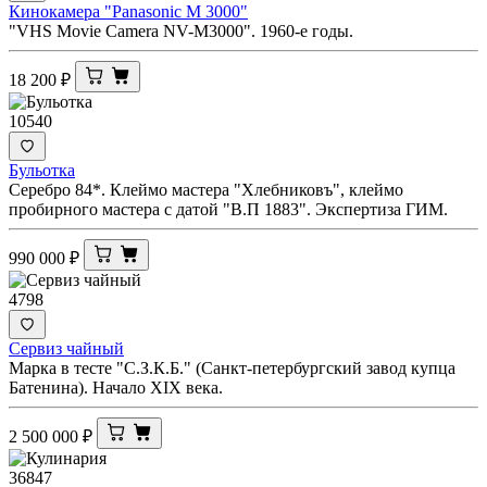
Кинокамера "Panasonic M 3000"
"VHS Movie Camera NV-M3000". 1960-е годы.
18 200
₽
10540
Бульотка
Серебро 84*. Клеймо мастера "Хлебниковъ", клеймо
пробирного мастера с датой "В.П 1883". Экспертиза ГИМ.
990 000
₽
4798
Сервиз чайный
Марка в тесте "С.З.К.Б." (Санкт-петербургский завод купца
Батенина). Начало XIX века.
2 500 000
₽
36847