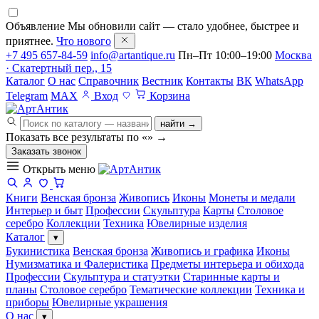
Объявление
Мы обновили сайт — стало удобнее, быстрее и
приятнее.
Что нового
+7 495 657-84-59
info@artantique.ru
Пн–Пт 10:00–19:00
Москва
· Скатертный пер., 15
Каталог
О нас
Справочник
Вестник
Контакты
ВК
WhatsApp
Telegram
MAX
Вход
Корзина
найти →
Показать все результаты по «
»
→
Заказать звонок
Открыть меню
Книги
Венская бронза
Живопись
Иконы
Монеты и медали
Интерьер и быт
Профессии
Скульптура
Карты
Столовое
серебро
Коллекции
Техника
Ювелирные изделия
Каталог
▾
Букинистика
Венская бронза
Живопись и графика
Иконы
Нумизматика и Фалеристика
Предметы интерьера и обихода
Профессии
Скульптура и статуэтки
Старинные карты и
планы
Столовое серебро
Тематические коллекции
Техника и
приборы
Ювелирные украшения
О нас
▾