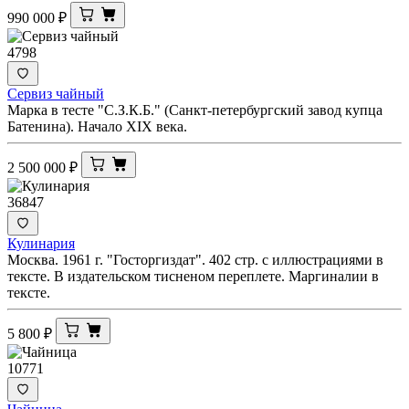
990 000
₽
4798
Сервиз чайный
Марка в тесте "С.З.К.Б." (Санкт-петербургский завод купца
Батенина). Начало XIX века.
2 500 000
₽
36847
Кулинария
Москва. 1961 г. "Госторгиздат". 402 стр. с иллюстрациями в
тексте. В издательском тисненом переплете. Маргиналии в
тексте.
5 800
₽
10771