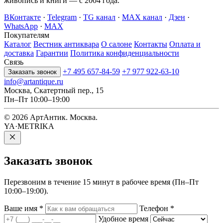
живопись и книги — с 2004 года.
ВКонтакте
·
Telegram
·
TG канал
·
MAX канал
·
Дзен
·
WhatsApp
·
MAX
Покупателям
Каталог
Вестник антиквара
О салоне
Контакты
Оплата и
доставка
Гарантии
Политика конфиденциальности
Связь
+7 495 657-84-59
+7 977 922-63-10
Заказать звонок
info@artantique.ru
Москва, Скатертный пер., 15
Пн–Пт 10:00–19:00
© 2026 АртАнтик. Москва.
YA·METRIKA
Заказать
звонок
Перезвоним в течение 15 минут в рабочее время (Пн–Пт
10:00–19:00).
Ваше имя
*
Телефон
*
Удобное время