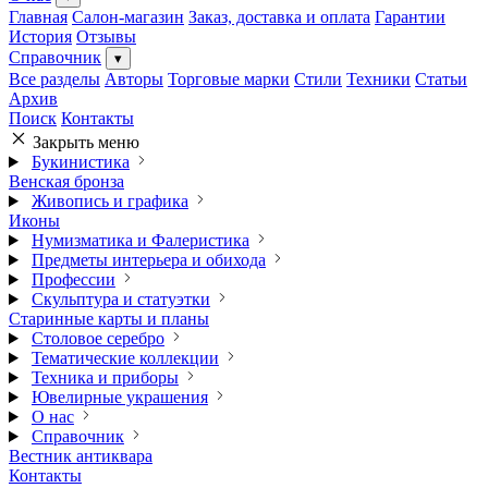
Главная
Салон-магазин
Заказ, доставка и оплата
Гарантии
История
Отзывы
Справочник
▾
Все разделы
Авторы
Торговые марки
Стили
Техники
Статьи
Архив
Поиск
Контакты
Закрыть меню
Букинистика
Венская бронза
Живопись и графика
Иконы
Нумизматика и Фалеристика
Предметы интерьера и обихода
Профессии
Скульптура и статуэтки
Старинные карты и планы
Столовое серебро
Тематические коллекции
Техника и приборы
Ювелирные украшения
О нас
Справочник
Вестник антиквара
Контакты