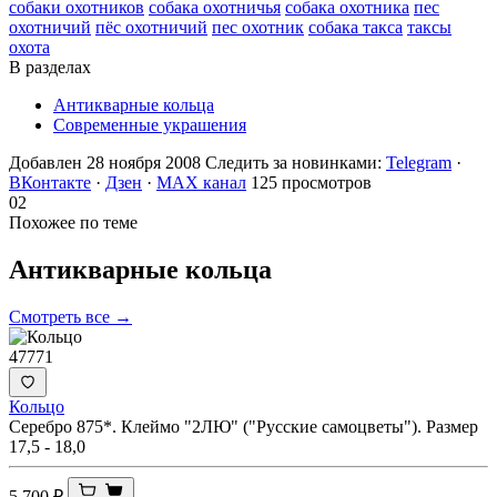
собаки охотников
собака охотничья
собака охотника
пес
охотничий
пёс охотничий
пес охотник
собака такса
таксы
охота
В разделах
Антикварные кольца
Современные украшения
Добавлен 28 ноября 2008
Следить за новинками:
Telegram
·
ВКонтакте
·
Дзен
·
MAX канал
125 просмотров
02
Похожее по теме
Антикварные
кольца
Смотреть все →
47771
Кольцо
Серебро 875*. Клеймо "2ЛЮ" ("Русские самоцветы"). Размер
17,5 - 18,0
5 700
₽