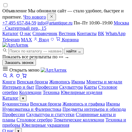
Объявление
Мы обновили сайт — стало удобнее, быстрее и
приятнее.
Что нового
+7 495 657-84-59
info@artantique.ru
Пн–Пт 10:00–19:00
Москва
· Скатертный пер., 15
Каталог
О нас
Справочник
Вестник
Контакты
ВК
WhatsApp
Telegram
MAX
Вход
Корзина
найти →
Показать все результаты по «
»
→
Заказать звонок
Открыть меню
Книги
Венская бронза
Живопись
Иконы
Монеты и медали
Интерьер и быт
Профессии
Скульптура
Карты
Столовое
серебро
Коллекции
Техника
Ювелирные изделия
Каталог
▾
Букинистика
Венская бронза
Живопись и графика
Иконы
Нумизматика и Фалеристика
Предметы интерьера и обихода
Профессии
Скульптура и статуэтки
Старинные карты и
планы
Столовое серебро
Тематические коллекции
Техника и
приборы
Ювелирные украшения
О нас
▾