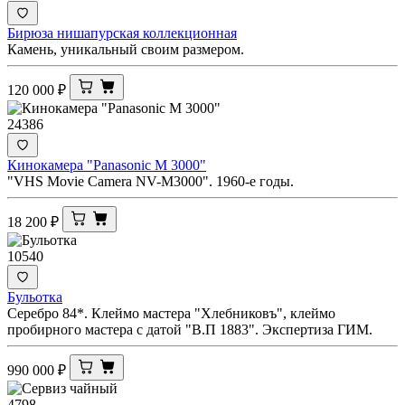
Бирюза нишапурская коллекционная
Камень, уникальный своим размером.
120 000
₽
24386
Кинокамера "Panasonic M 3000"
"VHS Movie Camera NV-M3000". 1960-е годы.
18 200
₽
10540
Бульотка
Серебро 84*. Клеймо мастера "Хлебниковъ", клеймо
пробирного мастера с датой "В.П 1883". Экспертиза ГИМ.
990 000
₽
4798