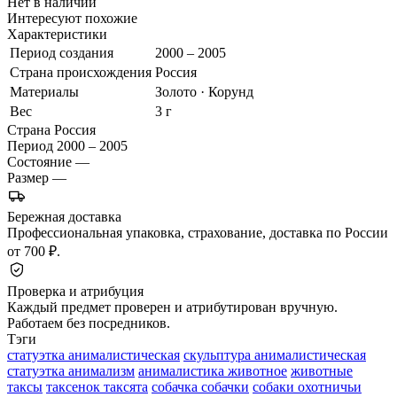
Нет в наличии
Интересуют похожие
Характеристики
Период создания
2000 – 2005
Страна происхождения
Россия
Материалы
Золото · Корунд
Вес
3 г
Страна
Россия
Период
2000 – 2005
Состояние
—
Размер
—
Бережная доставка
Профессиональная упаковка, страхование, доставка по России
от 700 ₽.
Проверка и атрибуция
Каждый предмет проверен и атрибутирован вручную.
Работаем без посредников.
Тэги
статуэтка анималистическая
скульптура анималистическая
статуэтка анимализм
анималистика животное
животные
таксы
таксенок таксята
собачка собачки
собаки охотничьи