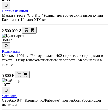
Сервиз чайный
Марка в тесте "С.З.К.Б." (Санкт-петербургский завод купца
Батенина). Начало XIX века.
2 500 000
₽
36847
Кулинария
Москва. 1961 г. "Госторгиздат". 402 стр. с иллюстрациями в
тексте. В издательском тисненом переплете. Маргиналии в
тексте.
5 800
₽
10771
Чайница
Серебро 84". Клеймо "К.Фаберже" под гербом Российской
империи