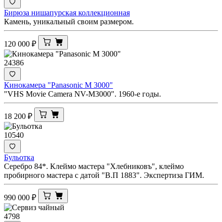
Бирюза нишапурская коллекционная
Камень, уникальный своим размером.
120 000
₽
24386
Кинокамера "Panasonic M 3000"
"VHS Movie Camera NV-M3000". 1960-е годы.
18 200
₽
10540
Бульотка
Серебро 84*. Клеймо мастера "Хлебниковъ", клеймо
пробирного мастера с датой "В.П 1883". Экспертиза ГИМ.
990 000
₽
4798