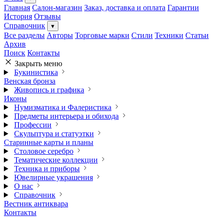
Главная
Салон-магазин
Заказ, доставка и оплата
Гарантии
История
Отзывы
Справочник
▾
Все разделы
Авторы
Торговые марки
Стили
Техники
Статьи
Архив
Поиск
Контакты
Закрыть меню
Букинистика
Венская бронза
Живопись и графика
Иконы
Нумизматика и Фалеристика
Предметы интерьера и обихода
Профессии
Скульптура и статуэтки
Старинные карты и планы
Столовое серебро
Тематические коллекции
Техника и приборы
Ювелирные украшения
О нас
Справочник
Вестник антиквара
Контакты