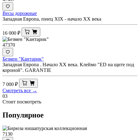
Весы дорожные
Западная Европа, rонец XIX - начало XX века
16 000
₽
47370
Безмен "Кантарик"
Западная Европа . Начало ХХ века. Клеймо "ED на щите под
короной". GARANTIE
7 000
₽
Смотреть все →
03
Стоит посмотреть
Популярное
7130