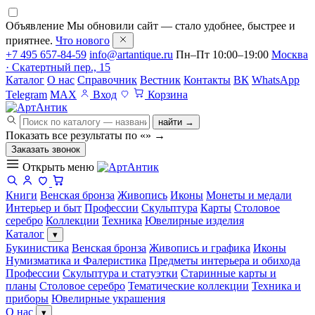
Объявление
Мы обновили сайт — стало удобнее, быстрее и
приятнее.
Что нового
+7 495 657-84-59
info@artantique.ru
Пн–Пт 10:00–19:00
Москва
· Скатертный пер., 15
Каталог
О нас
Справочник
Вестник
Контакты
ВК
WhatsApp
Telegram
MAX
Вход
Корзина
найти →
Показать все результаты по «
»
→
Заказать звонок
Открыть меню
Книги
Венская бронза
Живопись
Иконы
Монеты и медали
Интерьер и быт
Профессии
Скульптура
Карты
Столовое
серебро
Коллекции
Техника
Ювелирные изделия
Каталог
▾
Букинистика
Венская бронза
Живопись и графика
Иконы
Нумизматика и Фалеристика
Предметы интерьера и обихода
Профессии
Скульптура и статуэтки
Старинные карты и
планы
Столовое серебро
Тематические коллекции
Техника и
приборы
Ювелирные украшения
О нас
▾