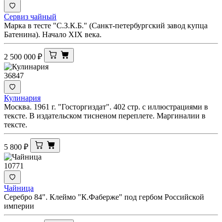
Сервиз чайный
Марка в тесте "С.З.К.Б." (Санкт-петербургский завод купца
Батенина). Начало XIX века.
2 500 000
₽
36847
Кулинария
Москва. 1961 г. "Госторгиздат". 402 стр. с иллюстрациями в
тексте. В издательском тисненом переплете. Маргиналии в
тексте.
5 800
₽
10771
Чайница
Серебро 84". Клеймо "К.Фаберже" под гербом Российской
империи