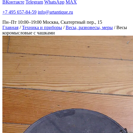
ВКонтакте
Telegram
WhatsApp
MAX
+7 495 657-84-59
info@artantique.ru
Пн–Пт 10:00–19:00
Москва, Скатертный пер., 15
Главная
/
Техника и приборы
/
Весы, разновесы, меры
/
Весы
коромысловые с чашками