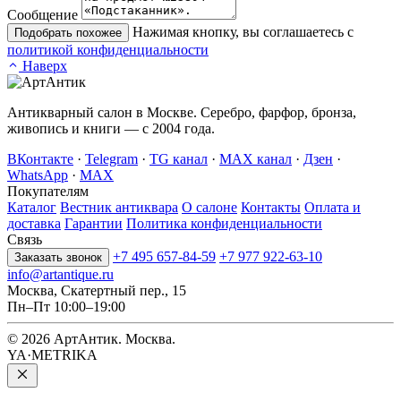
Сообщение
Нажимая кнопку, вы соглашаетесь с
Подобрать похожее
политикой конфиденциальности
Наверх
Антикварный салон в Москве. Серебро, фарфор, бронза,
живопись и книги — с 2004 года.
ВКонтакте
·
Telegram
·
TG канал
·
MAX канал
·
Дзен
·
WhatsApp
·
MAX
Покупателям
Каталог
Вестник антиквара
О салоне
Контакты
Оплата и
доставка
Гарантии
Политика конфиденциальности
Связь
+7 495 657-84-59
+7 977 922-63-10
Заказать звонок
info@artantique.ru
Москва, Скатертный пер., 15
Пн–Пт 10:00–19:00
© 2026 АртАнтик. Москва.
YA·METRIKA