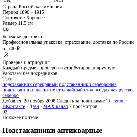
Вес
142 г
Страна
Российская империя
Период
1890 – 1915
Состояние
Хорошее
Размер
11.5 см
Бережная доставка
Профессиональная упаковка, страхование, доставка по России
от 700 ₽.
Проверка и атрибуция
Каждый предмет проверен и атрибутирован вручную.
Работаем без посредников.
Тэги
подстаканник серебряный
подстаканники серебряные
подстаканники чаепитие
стол чайный
стол все для чая
русское
серебро
Добавлен 20 ноября 2008
Следить за новинками:
Telegram
·
ВКонтакте
·
Дзен
·
MAX канал
7 просмотров
02
Похожее по теме
Подстаканники
антикварные