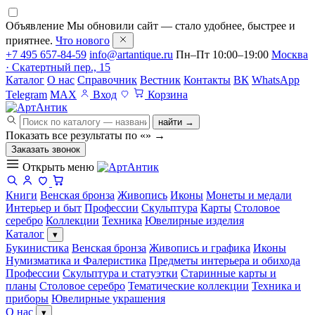
Объявление
Мы обновили сайт — стало удобнее, быстрее и
приятнее.
Что нового
+7 495 657-84-59
info@artantique.ru
Пн–Пт 10:00–19:00
Москва
· Скатертный пер., 15
Каталог
О нас
Справочник
Вестник
Контакты
ВК
WhatsApp
Telegram
MAX
Вход
Корзина
найти →
Показать все результаты по «
»
→
Заказать звонок
Открыть меню
Книги
Венская бронза
Живопись
Иконы
Монеты и медали
Интерьер и быт
Профессии
Скульптура
Карты
Столовое
серебро
Коллекции
Техника
Ювелирные изделия
Каталог
▾
Букинистика
Венская бронза
Живопись и графика
Иконы
Нумизматика и Фалеристика
Предметы интерьера и обихода
Профессии
Скульптура и статуэтки
Старинные карты и
планы
Столовое серебро
Тематические коллекции
Техника и
приборы
Ювелирные украшения
О нас
▾