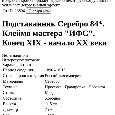
и верхней кромке придаёт изделию некоторую воздушность и
усиливает декоративный эффект.
Лот № 23894
сохранить
Подстаканник
Серебро 84*.
Клеймо мастера "ИФС".
Конец XIX - начало ХХ века
Нет в наличии
Интересуют похожие
Характеристики
Период создания
1890 – 1915
Страна происхождения
Российская империя
Материалы
Серебро
Техника
Просечка · Гравировка · Позолота
Стиль
Модерн
Состояние
Хорошее
Высота
11.5 см
Диаметр
7 см