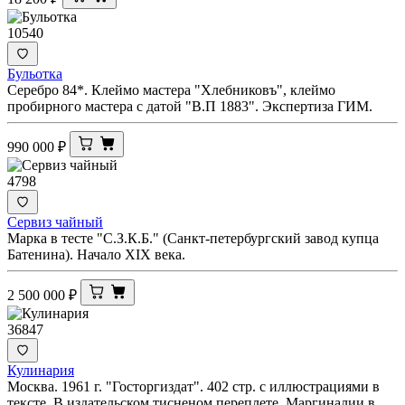
10540
Бульотка
Серебро 84*. Клеймо мастера "Хлебниковъ", клеймо
пробирного мастера с датой "В.П 1883". Экспертиза ГИМ.
990 000
₽
4798
Сервиз чайный
Марка в тесте "С.З.К.Б." (Санкт-петербургский завод купца
Батенина). Начало XIX века.
2 500 000
₽
36847
Кулинария
Москва. 1961 г. "Госторгиздат". 402 стр. с иллюстрациями в
тексте. В издательском тисненом переплете. Маргиналии в