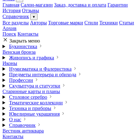
Главная
Салон-магазин
Заказ, доставка и оплата
Гарантии
История
Отзывы
Справочник
▾
Все разделы
Авторы
Торговые марки
Стили
Техники
Статьи
Архив
Поиск
Контакты
Закрыть меню
Букинистика
Венская бронза
Живопись и графика
Иконы
Нумизматика и Фалеристика
Предметы интерьера и обихода
Профессии
Скульптура и статуэтки
Старинные карты и планы
Столовое серебро
Тематические коллекции
Техника и приборы
Ювелирные украшения
О нас
Справочник
Вестник антиквара
Контакты