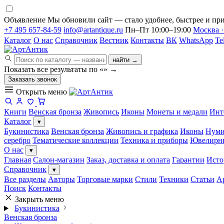
Объявление
Мы обновили сайт — стало удобнее, быстрее и при
+7 495 657-84-59
info@artantique.ru
Пн–Пт 10:00–19:00
Москва ·
Каталог
О нас
Справочник
Вестник
Контакты
ВК
WhatsApp
Te
найти →
Показать все результаты по «
»
→
Заказать звонок
Открыть меню
Книги
Венская бронза
Живопись
Иконы
Монеты и медали
Инт
Каталог
▾
Букинистика
Венская бронза
Живопись и графика
Иконы
Нуми
серебро
Тематические коллекции
Техника и приборы
Ювелирн
О нас
▾
Главная
Салон-магазин
Заказ, доставка и оплата
Гарантии
Исто
Справочник
▾
Все разделы
Авторы
Торговые марки
Стили
Техники
Статьи
А
Поиск
Контакты
Закрыть меню
Букинистика
Венская бронза