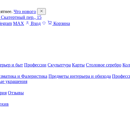
ятнее.
Что нового
 Скатертный пер., 15
legram
MAX
Вход
Корзина
ерьер и быт
Профессии
Скульптура
Карты
Столовое серебро
Кол
зматика и Фалеристика
Предметы интерьера и обихода
Професс
ые украшения
рия
Отзывы
рхив