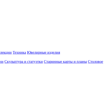
лекции
Техника
Ювелирные изделия
ии
Скульптура и статуэтки
Старинные карты и планы
Столовое