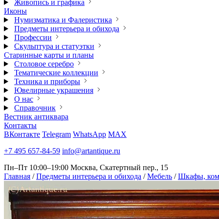
Живопись и графика
Иконы
Нумизматика и Фалеристика
Предметы интерьера и обихода
Профессии
Скульптура и статуэтки
Старинные карты и планы
Столовое серебро
Тематические коллекции
Техника и приборы
Ювелирные украшения
О нас
Справочник
Вестник антиквара
Контакты
ВКонтакте
Telegram
WhatsApp
MAX
+7 495 657-84-59
info@artantique.ru
Пн–Пт 10:00–19:00
Москва, Скатертный пер., 15
Главная
/
Предметы интерьера и обихода
/
Мебель
/
Шкафы, ком