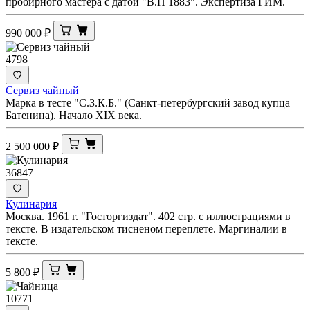
пробирного мастера с датой "В.П 1883". Экспертиза ГИМ.
990 000
₽
4798
Сервиз чайный
Марка в тесте "С.З.К.Б." (Санкт-петербургский завод купца
Батенина). Начало XIX века.
2 500 000
₽
36847
Кулинария
Москва. 1961 г. "Госторгиздат". 402 стр. с иллюстрациями в
тексте. В издательском тисненом переплете. Маргиналии в
тексте.
5 800
₽
10771