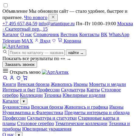
Объявление
Мы обновили сайт — стало удобнее, быстрее и
приятнее.
Что нового
+7 495 657-84-59
info@artantique.ru
Пн–Пт 10:00–19:00
Москва
· Скатертный пер., 15
Каталог
О нас
Справочник
Вестник
Контакты
ВК
WhatsApp
Telegram
MAX
Вход
Корзина
найти →
Показать все результаты по «
»
→
Заказать звонок
Открыть меню
Книги
Венская бронза
Живопись
Иконы
Монеты и медали
Интерьер и быт
Профессии
Скульптура
Карты
Столовое
серебро
Коллекции
Техника
Ювелирные изделия
Каталог
▾
Букинистика
Венская бронза
Живопись и графика
Иконы
Нумизматика и Фалеристика
Предметы интерьера и обихода
Профессии
Скульптура и статуэтки
Старинные карты и
планы
Столовое серебро
Тематические коллекции
Техника и
приборы
Ювелирные украшения
О нас
▾