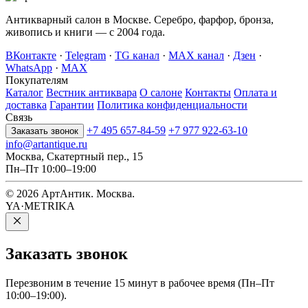
Антикварный салон в Москве. Серебро, фарфор, бронза,
живопись и книги — с 2004 года.
ВКонтакте
·
Telegram
·
TG канал
·
MAX канал
·
Дзен
·
WhatsApp
·
MAX
Покупателям
Каталог
Вестник антиквара
О салоне
Контакты
Оплата и
доставка
Гарантии
Политика конфиденциальности
Связь
+7 495 657-84-59
+7 977 922-63-10
Заказать звонок
info@artantique.ru
Москва, Скатертный пер., 15
Пн–Пт 10:00–19:00
© 2026 АртАнтик. Москва.
YA·METRIKA
Заказать
звонок
Перезвоним в течение 15 минут в рабочее время (Пн–Пт
10:00–19:00).