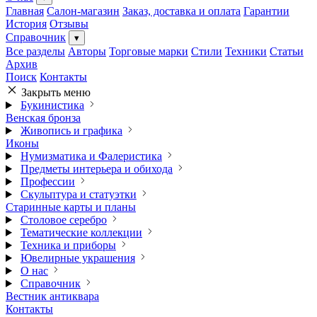
Главная
Салон-магазин
Заказ, доставка и оплата
Гарантии
История
Отзывы
Справочник
▾
Все разделы
Авторы
Торговые марки
Стили
Техники
Статьи
Архив
Поиск
Контакты
Закрыть меню
Букинистика
Венская бронза
Живопись и графика
Иконы
Нумизматика и Фалеристика
Предметы интерьера и обихода
Профессии
Скульптура и статуэтки
Старинные карты и планы
Столовое серебро
Тематические коллекции
Техника и приборы
Ювелирные украшения
О нас
Справочник
Вестник антиквара
Контакты