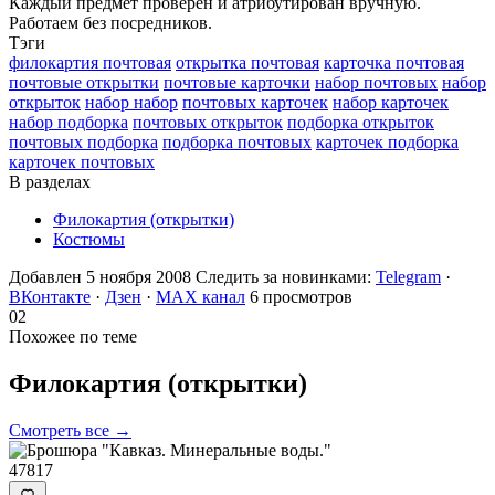
Каждый предмет проверен и атрибутирован вручную.
Работаем без посредников.
Тэги
филокартия почтовая
открытка почтовая
карточка почтовая
почтовые открытки
почтовые карточки
набор почтовых
набор
открыток
набор набор
почтовых карточек
набор карточек
набор подборка
почтовых открыток
подборка открыток
почтовых подборка
подборка почтовых
карточек подборка
карточек почтовых
В разделах
Филокартия (открытки)
Костюмы
Добавлен 5 ноября 2008
Следить за новинками:
Telegram
·
ВКонтакте
·
Дзен
·
MAX канал
6 просмотров
02
Похожее по теме
Филокартия
(открытки)
Смотреть все →
47817