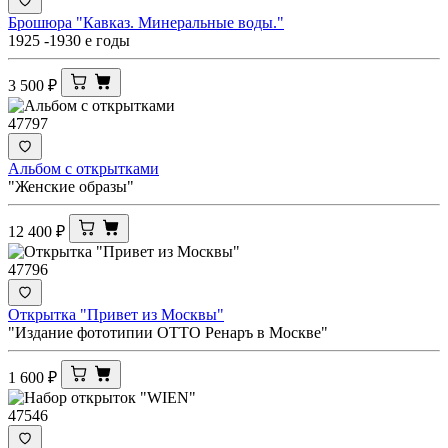
Брошюра "Кавказ. Минеральные воды."
1925 -1930 е годы
3 500
₽
47797
Альбом с открытками
"Женские образы"
12 400
₽
47796
Открытка "Привет из Москвы"
"Издание фототипии ОТТО Ренаръ в Москве"
1 600
₽
47546