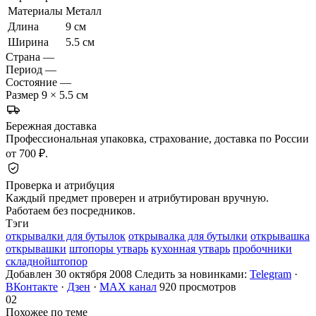
Материалы
Металл
Длина
9 см
Ширина
5.5 см
Страна
—
Период
—
Состояние
—
Размер
9 × 5.5 см
Бережная доставка
Профессиональная упаковка, страхование, доставка по России
от 700 ₽.
Проверка и атрибуция
Каждый предмет проверен и атрибутирован вручную.
Работаем без посредников.
Тэги
открывалки для бутылок
открывалка для бутылки
открывашка
открывашки
штопоры утварь
кухонная утварь
пробочники
складнойштопор
Добавлен 30 октября 2008
Следить за новинками:
Telegram
·
ВКонтакте
·
Дзен
·
MAX канал
920 просмотров
02
Похожее по теме