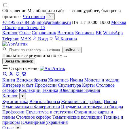
Объявление
Мы обновили сайт — стало удобнее, быстрее и
приятнее.
Что нового
+7 495 657-84-59
info@artantique.ru
Пн–Пт 10:00–19:00
Москва
· Скатертный пер., 15
Каталог
О нас
Справочник
Вестник
Контакты
ВК
WhatsApp
Telegram
MAX
Вход
Корзина
найти →
Показать все результаты по «
»
→
Заказать звонок
Открыть меню
Книги
Венская бронза
Живопись
Иконы
Монеты и медали
Интерьер и быт
Профессии
Скульптура
Карты
Столовое
серебро
Коллекции
Техника
Ювелирные изделия
Каталог
▾
Букинистика
Венская бронза
Живопись и графика
Иконы
Нумизматика и Фалеристика
Предметы интерьера и обихода
Профессии
Скульптура и статуэтки
Старинные карты и
планы
Столовое серебро
Тематические коллекции
Техника и
приборы
Ювелирные украшения
О нас
▾