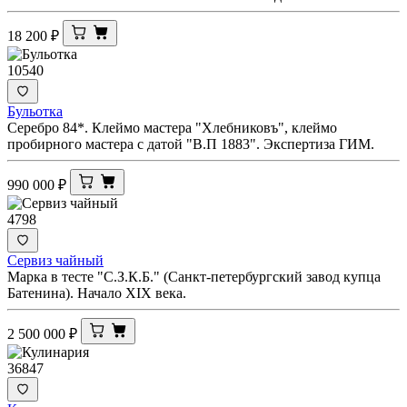
18 200
₽
10540
Бульотка
Серебро 84*. Клеймо мастера "Хлебниковъ", клеймо
пробирного мастера с датой "В.П 1883". Экспертиза ГИМ.
990 000
₽
4798
Сервиз чайный
Марка в тесте "С.З.К.Б." (Санкт-петербургский завод купца
Батенина). Начало XIX века.
2 500 000
₽
36847