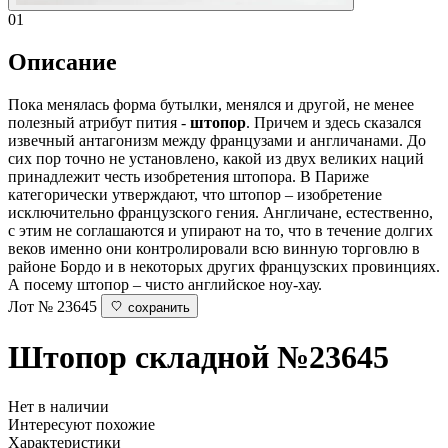
01
Описание
Пока менялась форма бутылки, менялся и другой, не менее
полезный атрибут пития -
штопор
. Причем и здесь сказался
извечный антагонизм между французами и англичанами. До
сих пор точно не установлено, какой из двух великих наций
принадлежит честь изобретения штопора. В Париже
категорически утверждают, что штопор – изобретение
исключительно французского гения. Англичане, естественно,
с этим не соглашаются и упирают на то, что в течение долгих
веков именно они контролировали всю винную торговлю в
районе Бордо и в некоторых других французских провинциях.
А посему штопор – чисто английское ноу-хау.
Лот № 23645
сохранить
Штопор складной
№23645
Нет в наличии
Интересуют похожие
Характеристики