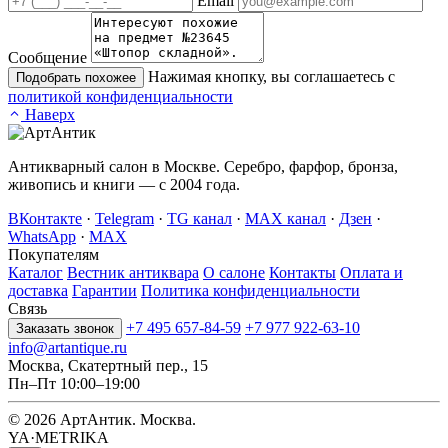
Email
Сообщение
Нажимая кнопку, вы соглашаетесь с
Подобрать похожее
политикой конфиденциальности
Наверх
Антикварный салон в Москве. Серебро, фарфор, бронза,
живопись и книги — с 2004 года.
ВКонтакте
·
Telegram
·
TG канал
·
MAX канал
·
Дзен
·
WhatsApp
·
MAX
Покупателям
Каталог
Вестник антиквара
О салоне
Контакты
Оплата и
доставка
Гарантии
Политика конфиденциальности
Связь
+7 495 657-84-59
+7 977 922-63-10
Заказать звонок
info@artantique.ru
Москва, Скатертный пер., 15
Пн–Пт 10:00–19:00
© 2026 АртАнтик. Москва.
YA·METRIKA