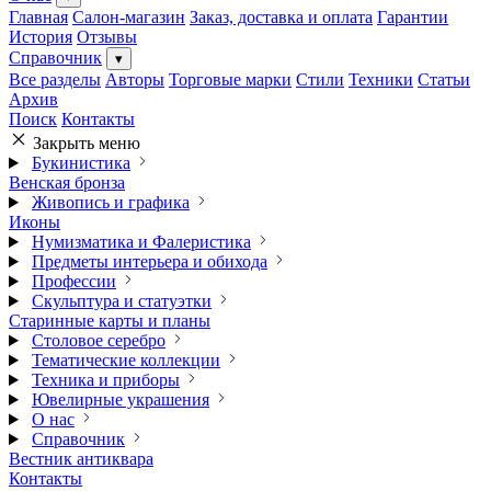
Главная
Салон-магазин
Заказ, доставка и оплата
Гарантии
История
Отзывы
Справочник
▾
Все разделы
Авторы
Торговые марки
Стили
Техники
Статьи
Архив
Поиск
Контакты
Закрыть меню
Букинистика
Венская бронза
Живопись и графика
Иконы
Нумизматика и Фалеристика
Предметы интерьера и обихода
Профессии
Скульптура и статуэтки
Старинные карты и планы
Столовое серебро
Тематические коллекции
Техника и приборы
Ювелирные украшения
О нас
Справочник
Вестник антиквара
Контакты