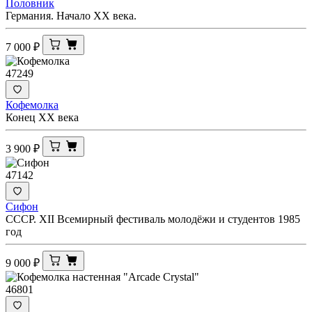
Половник
Германия. Начало ХХ века.
7 000
₽
47249
Кофемолка
Конец ХХ века
3 900
₽
47142
Сифон
СССР. XII Всемирный фестиваль молодёжи и студентов 1985
год
9 000
₽
46801