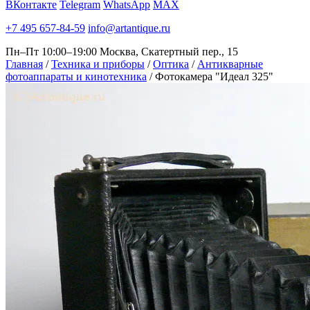
ВКонтакте
Telegram
WhatsApp
MAX
+7 495 657-84-59
info@artantique.ru
Пн–Пт 10:00–19:00
Москва, Скатертный пер., 15
Главная
/
Техника и приборы
/
Оптика
/
Антикварные
фотоаппараты и кинотехника
/
Фотокамера "Идеал 325"