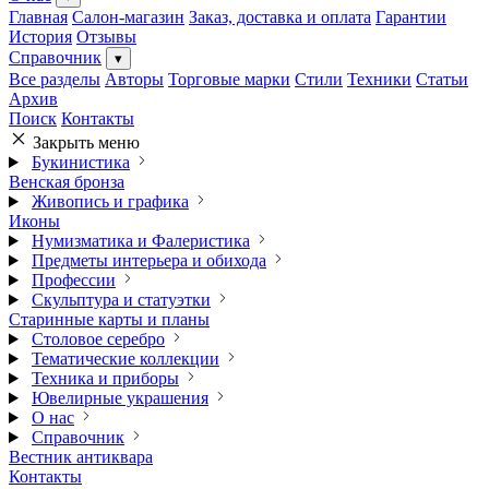
Главная
Салон-магазин
Заказ, доставка и оплата
Гарантии
История
Отзывы
Справочник
▾
Все разделы
Авторы
Торговые марки
Стили
Техники
Статьи
Архив
Поиск
Контакты
Закрыть меню
Букинистика
Венская бронза
Живопись и графика
Иконы
Нумизматика и Фалеристика
Предметы интерьера и обихода
Профессии
Скульптура и статуэтки
Старинные карты и планы
Столовое серебро
Тематические коллекции
Техника и приборы
Ювелирные украшения
О нас
Справочник
Вестник антиквара
Контакты