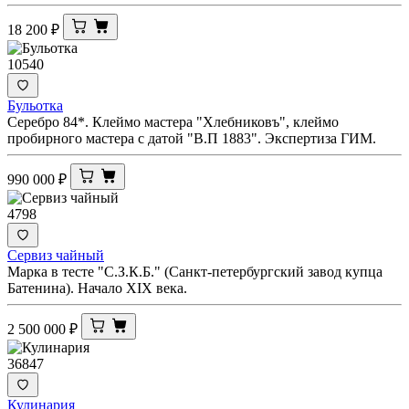
18 200
₽
10540
Бульотка
Серебро 84*. Клеймо мастера "Хлебниковъ", клеймо
пробирного мастера с датой "В.П 1883". Экспертиза ГИМ.
990 000
₽
4798
Сервиз чайный
Марка в тесте "С.З.К.Б." (Санкт-петербургский завод купца
Батенина). Начало XIX века.
2 500 000
₽
36847
Кулинария