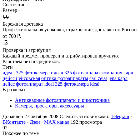
Состояние
—
Размер
—
Бережная доставка
Профессиональная упаковка, страхование, доставка по России
от 700 ₽.
Проверка и атрибуция
Каждый предмет проверен и атрибутирован вручную.
Работаем без посредников.
Тэги
идеал 325
фотокамера идеал
325 фотоаппарат
компания карл
цейсс цейсовская
оптика фотоаппараты
carl zeiss
jena карл
цейсс фотоаппарат
ideal 325
фотокамера ideal
В разделах
Антикварные фотоаппараты и кинотехника
Камеры, проекторы, аксессуары
Добавлен 27 октября 2008
Следить за новинками:
Telegram
·
ВКонтакте
·
Дзен
·
MAX канал
192 просмотра
02
Похожее по теме