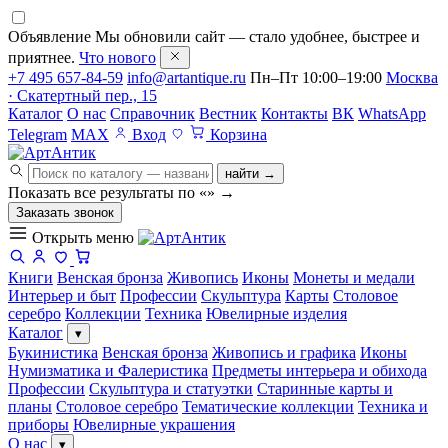
Объявление
Мы обновили сайт — стало удобнее, быстрее и
приятнее.
Что нового
+7 495 657-84-59
info@artantique.ru
Пн–Пт 10:00–19:00
Москва
· Скатертный пер., 15
Каталог
О нас
Справочник
Вестник
Контакты
ВК
WhatsApp
Telegram
MAX
Вход
Корзина
найти →
Показать все результаты по «
»
→
Заказать звонок
Открыть меню
Книги
Венская бронза
Живопись
Иконы
Монеты и медали
Интерьер и быт
Профессии
Скульптура
Карты
Столовое
серебро
Коллекции
Техника
Ювелирные изделия
Каталог
▾
Букинистика
Венская бронза
Живопись и графика
Иконы
Нумизматика и Фалеристика
Предметы интерьера и обихода
Профессии
Скульптура и статуэтки
Старинные карты и
планы
Столовое серебро
Тематические коллекции
Техника и
приборы
Ювелирные украшения
О нас
▾