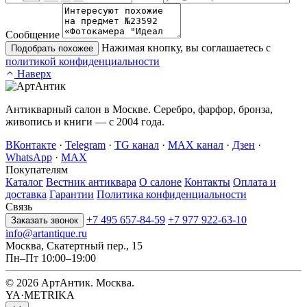
Сообщение
Нажимая кнопку, вы соглашаетесь с
Подобрать похожее
политикой конфиденциальности
Наверх
Антикварный салон в Москве. Серебро, фарфор, бронза,
живопись и книги — с 2004 года.
ВКонтакте
·
Telegram
·
TG канал
·
MAX канал
·
Дзен
·
WhatsApp
·
MAX
Покупателям
Каталог
Вестник антиквара
О салоне
Контакты
Оплата и
доставка
Гарантии
Политика конфиденциальности
Связь
+7 495 657-84-59
+7 977 922-63-10
Заказать звонок
info@artantique.ru
Москва, Скатертный пер., 15
Пн–Пт 10:00–19:00
© 2026 АртАнтик. Москва.
YA·METRIKA