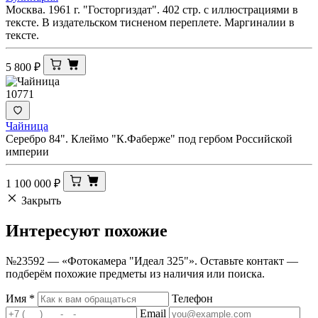
Москва. 1961 г. "Госторгиздат". 402 стр. с иллюстрациями в
тексте. В издательском тисненом переплете. Маргиналии в
тексте.
5 800
₽
10771
Чайница
Серебро 84". Клеймо "К.Фаберже" под гербом Российской
империи
1 100 000
₽
Закрыть
Интересуют
похожие
№23592 — «Фотокамера "Идеал 325"». Оставьте контакт —
подберём похожие предметы из наличия или поиска.
Имя
*
Телефон
Email