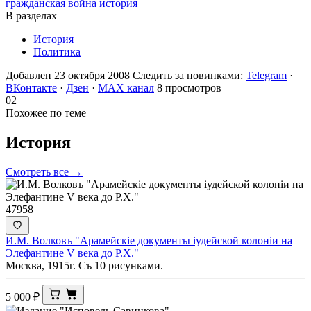
гражданская война
история
В разделах
История
Политика
Добавлен 23 октября 2008
Следить за новинками:
Telegram
·
ВКонтакте
·
Дзен
·
MAX канал
8 просмотров
02
Похожее по теме
История
Смотреть все →
47958
И.М. Волковъ "Арамейскiе документы iудейской колонiи на
Элефантине V века до Р.Х."
Москва, 1915г. Съ 10 рисунками.
5 000
₽