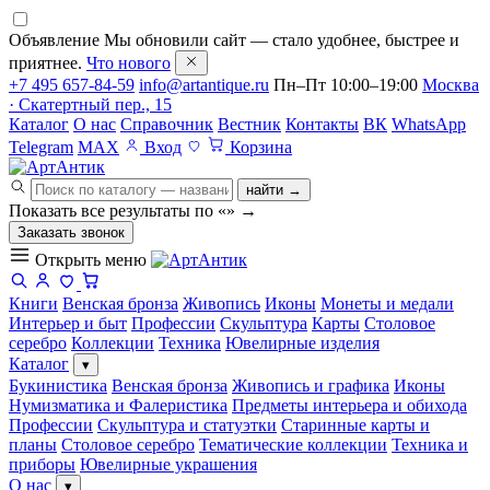
Объявление
Мы обновили сайт — стало удобнее, быстрее и
приятнее.
Что нового
+7 495 657-84-59
info@artantique.ru
Пн–Пт 10:00–19:00
Москва
· Скатертный пер., 15
Каталог
О нас
Справочник
Вестник
Контакты
ВК
WhatsApp
Telegram
MAX
Вход
Корзина
найти →
Показать все результаты по «
»
→
Заказать звонок
Открыть меню
Книги
Венская бронза
Живопись
Иконы
Монеты и медали
Интерьер и быт
Профессии
Скульптура
Карты
Столовое
серебро
Коллекции
Техника
Ювелирные изделия
Каталог
▾
Букинистика
Венская бронза
Живопись и графика
Иконы
Нумизматика и Фалеристика
Предметы интерьера и обихода
Профессии
Скульптура и статуэтки
Старинные карты и
планы
Столовое серебро
Тематические коллекции
Техника и
приборы
Ювелирные украшения
О нас
▾