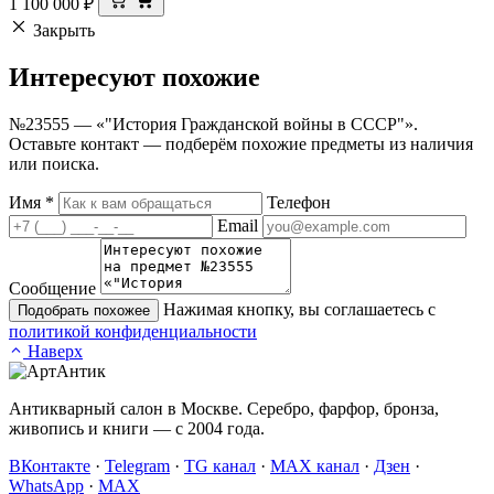
1 100 000
₽
Закрыть
Интересуют
похожие
№23555 — «"История Гражданской войны в СССР"».
Оставьте контакт — подберём похожие предметы из наличия
или поиска.
Имя
*
Телефон
Email
Сообщение
Нажимая кнопку, вы соглашаетесь с
Подобрать похожее
политикой конфиденциальности
Наверх
Антикварный салон в Москве. Серебро, фарфор, бронза,
живопись и книги — с 2004 года.
ВКонтакте
·
Telegram
·
TG канал
·
MAX канал
·
Дзен
·
WhatsApp
·
MAX