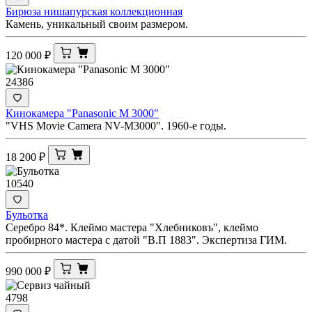
Бирюза нишапурская коллекционная
Камень, уникальный своим размером.
120 000
₽
24386
Кинокамера "Panasonic M 3000"
"VHS Movie Camera NV-M3000". 1960-е годы.
18 200
₽
10540
Бульотка
Серебро 84*. Клеймо мастера "Хлебниковъ", клеймо
пробирного мастера с датой "В.П 1883". Экспертиза ГИМ.
990 000
₽
4798