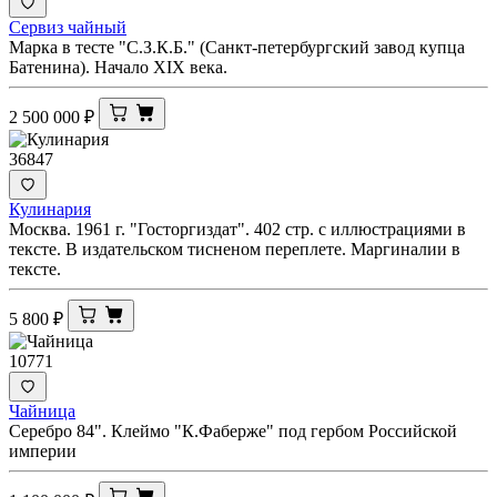
Сервиз чайный
Марка в тесте "С.З.К.Б." (Санкт-петербургский завод купца
Батенина). Начало XIX века.
2 500 000
₽
36847
Кулинария
Москва. 1961 г. "Госторгиздат". 402 стр. с иллюстрациями в
тексте. В издательском тисненом переплете. Маргиналии в
тексте.
5 800
₽
10771
Чайница
Серебро 84". Клеймо "К.Фаберже" под гербом Российской
империи