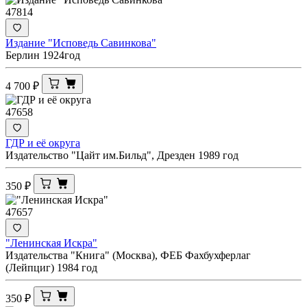
47814
Издание "Исповедь Савинкова"
Берлин 1924год
4 700
₽
47658
ГДР и её округа
Издательство "Цайт им.Бильд", Дрезден 1989 год
350
₽
47657
"Ленинская Искра"
Издательства "Книга" (Москва), ФЕБ Фахбухферлаг
(Лейпциг) 1984 год
350
₽