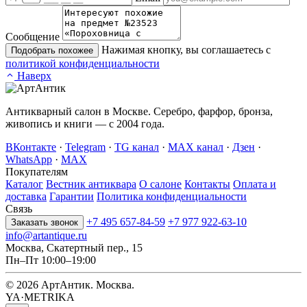
Сообщение
Нажимая кнопку, вы соглашаетесь с
Подобрать похожее
политикой конфиденциальности
Наверх
Антикварный салон в Москве. Серебро, фарфор, бронза,
живопись и книги — с 2004 года.
ВКонтакте
·
Telegram
·
TG канал
·
MAX канал
·
Дзен
·
WhatsApp
·
MAX
Покупателям
Каталог
Вестник антиквара
О салоне
Контакты
Оплата и
доставка
Гарантии
Политика конфиденциальности
Связь
+7 495 657-84-59
+7 977 922-63-10
Заказать звонок
info@artantique.ru
Москва, Скатертный пер., 15
Пн–Пт 10:00–19:00
© 2026 АртАнтик. Москва.
YA·METRIKA