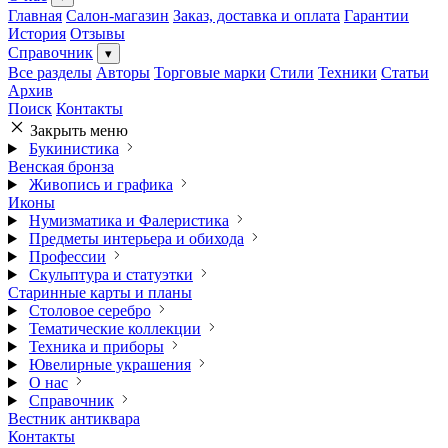
Главная
Салон-магазин
Заказ, доставка и оплата
Гарантии
История
Отзывы
Справочник
▾
Все разделы
Авторы
Торговые марки
Стили
Техники
Статьи
Архив
Поиск
Контакты
Закрыть меню
Букинистика
Венская бронза
Живопись и графика
Иконы
Нумизматика и Фалеристика
Предметы интерьера и обихода
Профессии
Скульптура и статуэтки
Старинные карты и планы
Столовое серебро
Тематические коллекции
Техника и приборы
Ювелирные украшения
О нас
Справочник
Вестник антиквара
Контакты