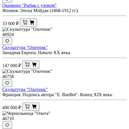
Окимоно "Рыбак с уловом"
Япония. Эпоха Мэйдзи (1868-1912 гг).
33 600
₽
46924
Скульптура "Охотник"
Западная Европа. Начало ХХ века.
147 000
₽
46758
Скульптура "Охотник"
Франция. Подпись автора "E. Barillot". Конец XIX века.
490 000
₽
46710