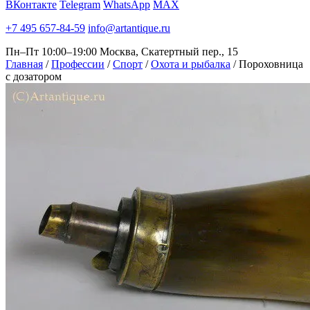
ВКонтакте
Telegram
WhatsApp
MAX
+7 495 657-84-59
info@artantique.ru
Пн–Пт 10:00–19:00
Москва, Скатертный пер., 15
Главная
/
Профессии
/
Спорт
/
Охота и рыбалка
/
Пороховница
с дозатором