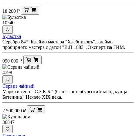
18 200
₽
10540
Бульотка
Серебро 84*. Клеймо мастера "Хлебниковъ", клеймо
пробирного мастера с датой "В.П 1883". Экспертиза ГИМ.
990 000
₽
4798
Сервиз чайный
Марка в тесте "С.З.К.Б." (Санкт-петербургский завод купца
Батенина). Начало XIX века.
2 500 000
₽
36847
Кулинария