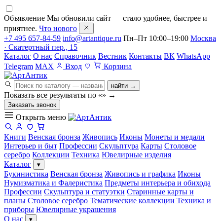
Объявление
Мы обновили сайт — стало удобнее, быстрее и
приятнее.
Что нового
+7 495 657-84-59
info@artantique.ru
Пн–Пт 10:00–19:00
Москва
· Скатертный пер., 15
Каталог
О нас
Справочник
Вестник
Контакты
ВК
WhatsApp
Telegram
MAX
Вход
Корзина
найти →
Показать все результаты по «
»
→
Заказать звонок
Открыть меню
Книги
Венская бронза
Живопись
Иконы
Монеты и медали
Интерьер и быт
Профессии
Скульптура
Карты
Столовое
серебро
Коллекции
Техника
Ювелирные изделия
Каталог
▾
Букинистика
Венская бронза
Живопись и графика
Иконы
Нумизматика и Фалеристика
Предметы интерьера и обихода
Профессии
Скульптура и статуэтки
Старинные карты и
планы
Столовое серебро
Тематические коллекции
Техника и
приборы
Ювелирные украшения
О нас
▾