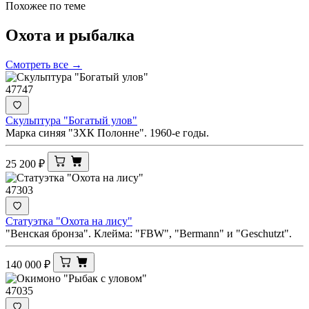
Похожее по теме
Охота и
рыбалка
Смотреть все →
47747
Скульптура "Богатый улов"
Марка синяя "ЗХК Полонне". 1960-е годы.
25 200
₽
47303
Статуэтка "Охота на лису"
"Венская бронза". Клейма: "FBW", "Bermann" и "Geschutzt".
140 000
₽
47035