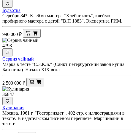
Бульотка
Серебро 84*. Клеймо мастера "Хлебниковъ", клеймо
пробирного мастера с датой "В.П 1883". Экспертиза ГИМ.
990 000
₽
4798
Сервиз чайный
Марка в тесте "С.З.К.Б." (Санкт-петербургский завод купца
Батенина). Начало XIX века.
2 500 000
₽
36847
Кулинария
Москва. 1961 г. "Госторгиздат". 402 стр. с иллюстрациями в
тексте. В издательском тисненом переплете. Маргиналии в
тексте.