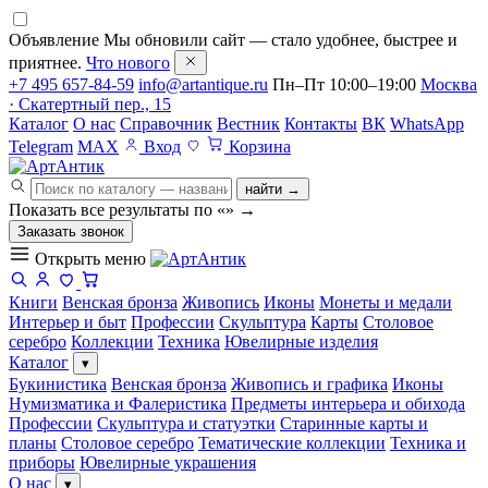
Объявление
Мы обновили сайт — стало удобнее, быстрее и
приятнее.
Что нового
+7 495 657-84-59
info@artantique.ru
Пн–Пт 10:00–19:00
Москва
· Скатертный пер., 15
Каталог
О нас
Справочник
Вестник
Контакты
ВК
WhatsApp
Telegram
MAX
Вход
Корзина
найти →
Показать все результаты по «
»
→
Заказать звонок
Открыть меню
Книги
Венская бронза
Живопись
Иконы
Монеты и медали
Интерьер и быт
Профессии
Скульптура
Карты
Столовое
серебро
Коллекции
Техника
Ювелирные изделия
Каталог
▾
Букинистика
Венская бронза
Живопись и графика
Иконы
Нумизматика и Фалеристика
Предметы интерьера и обихода
Профессии
Скульптура и статуэтки
Старинные карты и
планы
Столовое серебро
Тематические коллекции
Техника и
приборы
Ювелирные украшения
О нас
▾