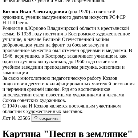
переживаемых чувств и мыслей современников.
Козлов Иван Александрович
(род.1920) - советский
художник, ученик заслуженного деятеля искусств РСФСР
Н.П.Шлеина.
Родился в д.Юрцово Владимирской области в крестьянской
семье. В 1938 году поступил в Костромское художественное
училище, в начале Великой Отечественной войны
добровольцем ушел на фронт, за боевые заслуги и
проявленное мужество был отмечен орденами и медалями. В
1946, вернувшись в Кострому, заканчивает училище и, как
один из лучших выпускников, до 1960 года остаётся в
учебном заведении преподавателем рисунка, живописи и
композиции.
За свою многолетнюю педагогическую работу Козлов
подготовил десятки квалифицированных учителей рисования
и черчения средней школы. Ряд его воспитанников
впоследствии стали известными художниками и членами
Союза советских художников.
С 1940 года И.Козлов является постоянным участником
областных художественных выставок.
Лот № 23506
сохранить
Картина "Песня в землянке"