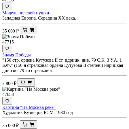
Модель полевой пушки
Западная Европа. Середина XX века.
35 000
₽
47715
Знамя Победы
"150 стр. ордена Кутузова II ст. идрицк. див. 79 С.К. 3 У.А. 1
Б.Ф." (150-я стрелковая ордена Кутузова II степени идрицкая
дивизия 79-го стрелковог
7 800
₽
47653
Картина "На Москва реке"
Художник Кузнецов Ю.М. 1980 год
35 000
₽