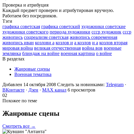
Проверка и атрибуция
Каждый предмет проверен и атрибутирован вручную.
Работаем без посредников.
Тэги
графика советская
графика советский
художники советские
художники советского
периода художники
ссср художник
ссср
живопись
соцреализм советская
живопись современная
живопись иван
козлови а
козлов и
а козлов
и а
козлов вторая
мировая война
великая отечественная
война вов
военные
землянка
блиндаж на войне
военная картина
о войне
В разделах
Жанровые сцены
Военная тематика
Добавлен 14 октября 2008
Следить за новинками:
Telegram
·
ВКонтакте
·
Дзен
·
MAX канал
6 просмотров
02
Похожее по теме
Жанровые
сцены
Смотреть все →