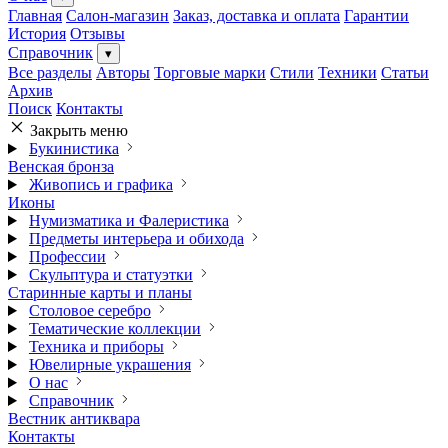
Главная
Салон-магазин
Заказ, доставка и оплата
Гарантии
История
Отзывы
Справочник
▾
Все разделы
Авторы
Торговые марки
Стили
Техники
Статьи
Архив
Поиск
Контакты
Закрыть меню
Букинистика
Венская бронза
Живопись и графика
Иконы
Нумизматика и Фалеристика
Предметы интерьера и обихода
Профессии
Скульптура и статуэтки
Старинные карты и планы
Столовое серебро
Тематические коллекции
Техника и приборы
Ювелирные украшения
О нас
Справочник
Вестник антиквара
Контакты