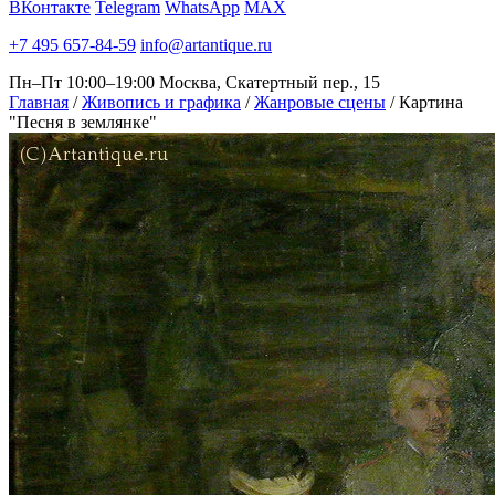
ВКонтакте
Telegram
WhatsApp
MAX
+7 495 657-84-59
info@artantique.ru
Пн–Пт 10:00–19:00
Москва, Скатертный пер., 15
Главная
/
Живопись и графика
/
Жанровые сцены
/
Картина
"Песня в землянке"