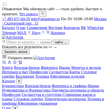
Объявление
Мы обновили сайт — стало удобнее, быстрее и
приятнее.
Что нового
+7 495 657-84-59
info@artantique.ru
Пн–Пт 10:00–19:00
Москва
· Скатертный пер., 15
Каталог
О нас
Справочник
Вестник
Контакты
ВК
WhatsApp
Telegram
MAX
Вход
Корзина
найти →
Показать все результаты по «
»
→
Заказать звонок
Открыть меню
Книги
Венская бронза
Живопись
Иконы
Монеты и медали
Интерьер и быт
Профессии
Скульптура
Карты
Столовое
серебро
Коллекции
Техника
Ювелирные изделия
Каталог
▾
Букинистика
Венская бронза
Живопись и графика
Иконы
Нумизматика и Фалеристика
Предметы интерьера и обихода
Профессии
Скульптура и статуэтки
Старинные карты и
планы
Столовое серебро
Тематические коллекции
Техника и
приборы
Ювелирные украшения
О нас
▾