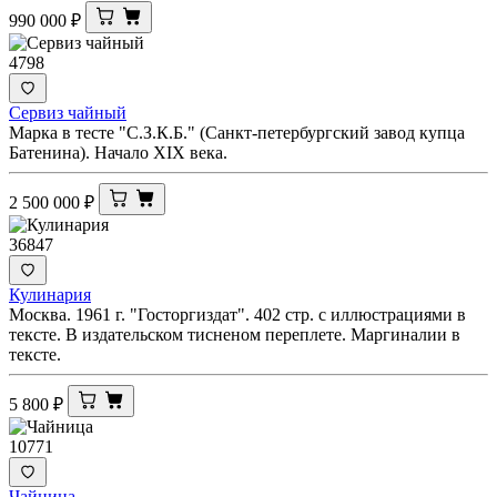
990 000
₽
4798
Сервиз чайный
Марка в тесте "С.З.К.Б." (Санкт-петербургский завод купца
Батенина). Начало XIX века.
2 500 000
₽
36847
Кулинария
Москва. 1961 г. "Госторгиздат". 402 стр. с иллюстрациями в
тексте. В издательском тисненом переплете. Маргиналии в
тексте.
5 800
₽
10771
Чайница