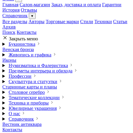
Главная
Салон-магазин
Заказ, доставка и оплата
Гарантии
История
Отзывы
Справочник
▾
Все разделы
Авторы
Торговые марки
Стили
Техники
Статьи
Архив
Поиск
Контакты
Закрыть меню
Букинистика
Венская бронза
Живопись и графика
Иконы
Нумизматика и Фалеристика
Предметы интерьера и обихода
Профессии
Скульптура и статуэтки
Старинные карты и планы
Столовое серебро
Тематические коллекции
Техника и приборы
Ювелирные украшения
О нас
Справочник
Вестник антиквара
Контакты