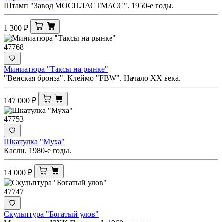
Штамп "Завод МОСПЛАСТМАСС". 1950-е годы.
1 300
₽
47768
Миниатюра "Таксы на рынке"
"Венская бронза". Клеймо "FBW". Начало ХХ века.
147 000
₽
47753
Шкатулка "Муха"
Касли. 1980-е годы.
14 000
₽
47747
Скульптура "Богатый улов"