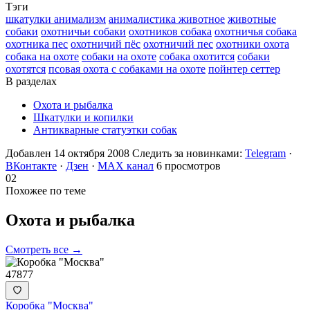
Тэги
шкатулки анимализм
анималистика животное
животные
собаки
охотничьи собаки
охотников собака
охотничья собака
охотника пес
охотничий пёс
охотничий пес
охотники охота
собака на охоте
собаки на охоте
собака охотится
собаки
охотятся
псовая охота с собаками на охоте
пойнтер сеттер
В разделах
Охота и рыбалка
Шкатулки и копилки
Антикварные статуэтки собак
Добавлен 14 октября 2008
Следить за новинками:
Telegram
·
ВКонтакте
·
Дзен
·
MAX канал
6 просмотров
02
Похожее по теме
Охота и
рыбалка
Смотреть все →
47877
Коробка "Москва"