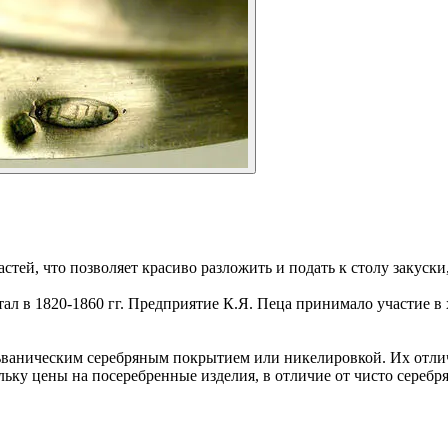
стей, что позволяет красиво разложить и подать к столу закуски
тал в 1820-1860 гг. Предприятие К.Я. Пеца принимало участие 
ьваническим серебряным покрытием или никелировкой. Их отлича
льку цены на посеребренные изделия, в отличие от чисто сереб