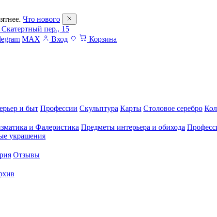
ятнее.
Что нового
 Скатертный пер., 15
legram
MAX
Вход
Корзина
ерьер и быт
Профессии
Скульптура
Карты
Столовое серебро
Кол
зматика и Фалеристика
Предметы интерьера и обихода
Професс
ые украшения
рия
Отзывы
рхив