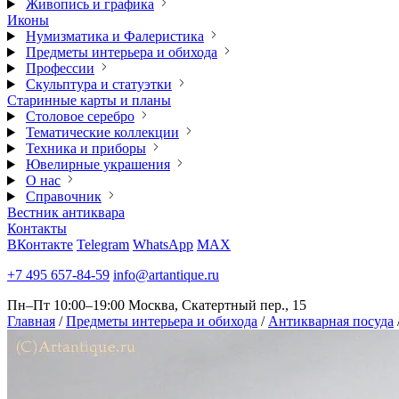
Живопись и графика
Иконы
Нумизматика и Фалеристика
Предметы интерьера и обихода
Профессии
Скульптура и статуэтки
Старинные карты и планы
Столовое серебро
Тематические коллекции
Техника и приборы
Ювелирные украшения
О нас
Справочник
Вестник антиквара
Контакты
ВКонтакте
Telegram
WhatsApp
MAX
+7 495 657-84-59
info@artantique.ru
Пн–Пт 10:00–19:00
Москва, Скатертный пер., 15
Главная
/
Предметы интерьера и обихода
/
Антикварная посуда