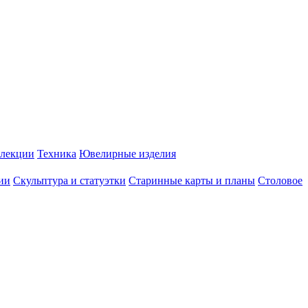
лекции
Техника
Ювелирные изделия
ии
Скульптура и статуэтки
Старинные карты и планы
Столовое