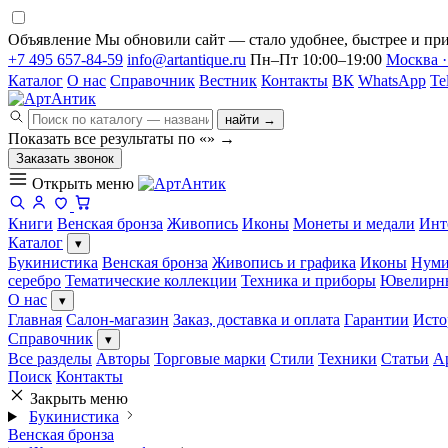
Объявление
Мы обновили сайт — стало удобнее, быстрее и при
+7 495 657-84-59
info@artantique.ru
Пн–Пт 10:00–19:00
Москва ·
Каталог
О нас
Справочник
Вестник
Контакты
ВК
WhatsApp
Te
найти →
Показать все результаты по «
»
→
Заказать звонок
Открыть меню
Книги
Венская бронза
Живопись
Иконы
Монеты и медали
Инт
Каталог
▾
Букинистика
Венская бронза
Живопись и графика
Иконы
Нуми
серебро
Тематические коллекции
Техника и приборы
Ювелирн
О нас
▾
Главная
Салон-магазин
Заказ, доставка и оплата
Гарантии
Исто
Справочник
▾
Все разделы
Авторы
Торговые марки
Стили
Техники
Статьи
А
Поиск
Контакты
Закрыть меню
Букинистика
Венская бронза