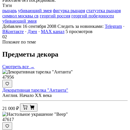
Работаем без посредников.
Тэги
рыцарь
убивающий змея
фигурка рыцаря
статуэтка рыцаря
символ москвы св
георгий россия
георгий победоносец
убивающий змия
Добавлен 16 сентября 2008
Следить за новинками:
Telegram
·
ВКонтакте
·
Дзен
·
MAX канал
5 просмотров
02
Похожее по теме
Предметы
декора
Смотреть все →
47956
Декоративная тарелка "Антанта"
Англия. Начало ХХ века
21 000
₽
47617