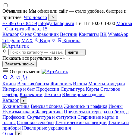
Объявление
Мы обновили сайт — стало удобнее, быстрее и
приятнее.
Что нового
+7 495 657-84-59
info@artantique.ru
Пн–Пт 10:00–19:00
Москва
· Скатертный пер., 15
Каталог
О нас
Справочник
Вестник
Контакты
ВК
WhatsApp
Telegram
MAX
Вход
Корзина
найти →
Показать все результаты по «
»
→
Заказать звонок
Открыть меню
Книги
Венская бронза
Живопись
Иконы
Монеты и медали
Интерьер и быт
Профессии
Скульптура
Карты
Столовое
серебро
Коллекции
Техника
Ювелирные изделия
Каталог
▾
Букинистика
Венская бронза
Живопись и графика
Иконы
Нумизматика и Фалеристика
Предметы интерьера и обихода
Профессии
Скульптура и статуэтки
Старинные карты и
планы
Столовое серебро
Тематические коллекции
Техника и
приборы
Ювелирные украшения
О нас
▾