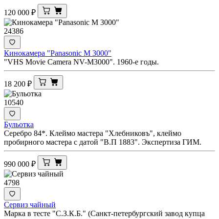
120 000
₽
24386
Кинокамера "Panasonic M 3000"
"VHS Movie Camera NV-M3000". 1960-е годы.
18 200
₽
10540
Бульотка
Серебро 84*. Клеймо мастера "Хлебниковъ", клеймо
пробирного мастера с датой "В.П 1883". Экспертиза ГИМ.
990 000
₽
4798
Сервиз чайный
Марка в тесте "С.З.К.Б." (Санкт-петербургский завод купца