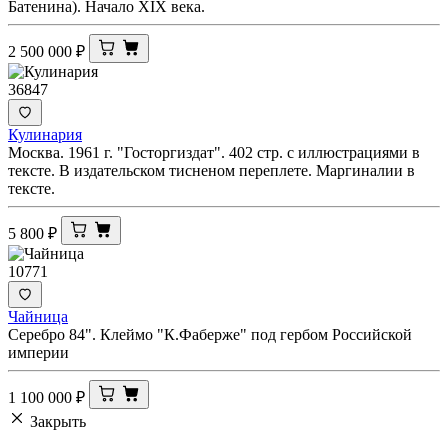
Батенина). Начало XIX века.
2 500 000
₽
36847
Кулинария
Москва. 1961 г. "Госторгиздат". 402 стр. с иллюстрациями в
тексте. В издательском тисненом переплете. Маргиналии в
тексте.
5 800
₽
10771
Чайница
Серебро 84". Клеймо "К.Фаберже" под гербом Российской
империи
1 100 000
₽
Закрыть