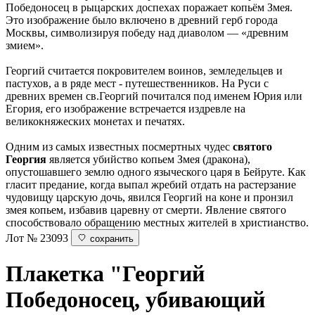
Победоносец в рыцарских доспехах поражает копьём Змея.
Это изображение было включено в древний герб города
Москвы, символизируя победу над диаволом — «древним
змием».
Георгий считается покровителем воинов, земледельцев и
пастухов, а в ряде мест - путешественников. На Руси с
древних времен св.Георгий почитался под именем Юрия или
Егория, его изображение встречается издревле на
великокняжеских монетах и печатях.
Одним из самых известных посмертных чудес
святого
Георгия
является убийство копьем Змея (дракона),
опустошавшего землю одного языческого царя в Бейруте. Как
гласит предание, когда выпал жребий отдать на растерзание
чудовищу царскую дочь, явился Георгий на коне и пронзил
змея копьем, избавив царевну от смерти. Явление святого
способствовало обращению местных жителей в христианство.
Лот № 23093
сохранить
Плакетка "Георгий
Победоносец, убивающий