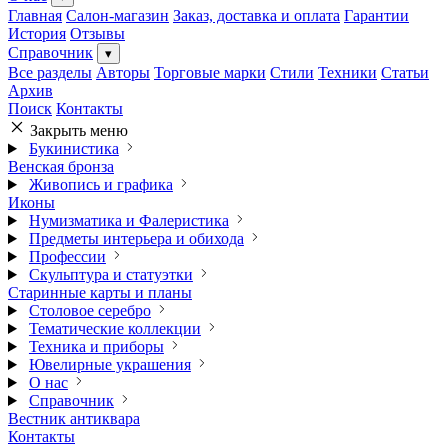
Главная
Салон-магазин
Заказ, доставка и оплата
Гарантии
История
Отзывы
Справочник
▾
Все разделы
Авторы
Торговые марки
Стили
Техники
Статьи
Архив
Поиск
Контакты
Закрыть меню
Букинистика
Венская бронза
Живопись и графика
Иконы
Нумизматика и Фалеристика
Предметы интерьера и обихода
Профессии
Скульптура и статуэтки
Старинные карты и планы
Столовое серебро
Тематические коллекции
Техника и приборы
Ювелирные украшения
О нас
Справочник
Вестник антиквара
Контакты