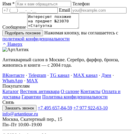
Имя
*
Телефон
Email
Сообщение
Нажимая кнопку, вы соглашаетесь с
Подобрать похожее
политикой конфиденциальности
Наверх
Антикварный салон в Москве. Серебро, фарфор, бронза,
живопись и книги — с 2004 года.
ВКонтакте
·
Telegram
·
TG канал
·
MAX канал
·
Дзен
·
WhatsApp
·
MAX
Покупателям
Каталог
Вестник антиквара
О салоне
Контакты
Оплата и
доставка
Гарантии
Политика конфиденциальности
Связь
+7 495 657-84-59
+7 977 922-63-10
Заказать звонок
info@artantique.ru
Москва, Скатертный пер., 15
Пн–Пт 10:00–19:00