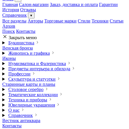
Главная
Салон-магазин
Заказ, доставка и оплата
Гарантии
История
Отзывы
Справочник
▾
Все разделы
Авторы
Торговые марки
Стили
Техники
Статьи
Архив
Поиск
Контакты
Закрыть меню
Букинистика
Венская бронза
Живопись и графика
Иконы
Нумизматика и Фалеристика
Предметы интерьера и обихода
Профессии
Скульптура и статуэтки
Старинные карты и планы
Столовое серебро
Тематические коллекции
Техника и приборы
Ювелирные украшения
О нас
Справочник
Вестник антиквара
Контакты