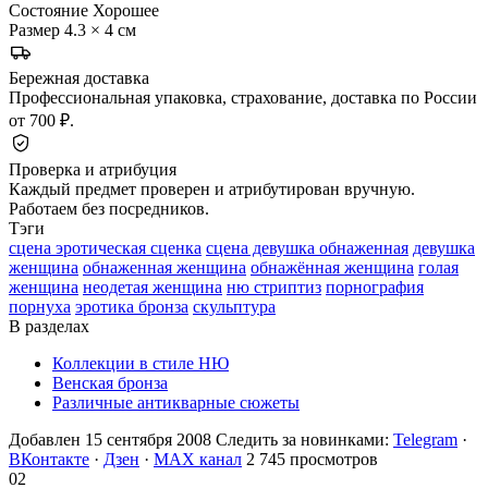
Состояние
Хорошее
Размер
4.3 × 4 см
Бережная доставка
Профессиональная упаковка, страхование, доставка по России
от 700 ₽.
Проверка и атрибуция
Каждый предмет проверен и атрибутирован вручную.
Работаем без посредников.
Тэги
сцена эротическая сценка
сцена девушка обнаженная
девушка
женщина
обнаженная женщина
обнажённая женщина
голая
женщина
неодетая женщина
ню стриптиз
порнография
порнуха
эротика бронза
скульптура
В разделах
Коллекции в стиле НЮ
Венская бронза
Различные антикварные сюжеты
Добавлен 15 сентября 2008
Следить за новинками:
Telegram
·
ВКонтакте
·
Дзен
·
MAX канал
2 745 просмотров
02