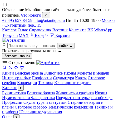
Объявление
Мы обновили сайт — стало удобнее, быстрее и
приятнее.
Что нового
+7 495 657-84-59
info@artantique.ru
Пн–Пт 10:00–19:00
Москва
· Скатертный пер., 15
Каталог
О нас
Справочник
Вестник
Контакты
ВК
WhatsApp
Telegram
MAX
Вход
Корзина
найти →
Показать все результаты по «
»
→
Заказать звонок
Открыть меню
Книги
Венская бронза
Живопись
Иконы
Монеты и медали
Интерьер и быт
Профессии
Скульптура
Карты
Столовое
серебро
Коллекции
Техника
Ювелирные изделия
Каталог
▾
Букинистика
Венская бронза
Живопись и графика
Иконы
Нумизматика и Фалеристика
Предметы интерьера и обихода
Профессии
Скульптура и статуэтки
Старинные карты и
планы
Столовое серебро
Тематические коллекции
Техника и
приборы
Ювелирные украшения
О нас
▾