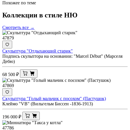
Похожее по теме
Коллекции в стиле
НЮ
Смотреть все →
47879
Скульптура "Отдыхающий старик"
Подпись скульптора на основании: "Marcel Début" (Марселя
Дебю)
68 500
₽
47869
Скульптура "Голый мальчик с посохом" (Пастушок)
Клеймо "VB" (Вильгельм Биссен -1836-1913)
196 000
₽
47786