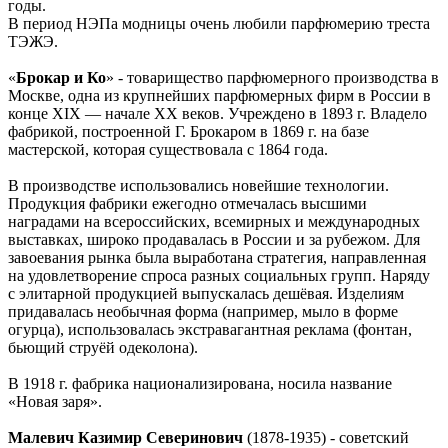
годы.
В период НЭПа модницы очень любили парфюмерию треста
ТЭЖЭ.
«
Брокар и Ко
» - товарищество парфюмерного производства в
Москве, одна из крупнейших парфюмерных фирм в России в
конце XIX — начале XX веков. Учреждено в 1893 г. Владело
фабрикой, построенной Г. Брокаром в 1869 г. на базе
мастерской, которая существовала с 1864 года.
В производстве использовались новейшие технологии.
Продукция фабрики ежегодно отмечалась высшими
наградами на всероссийских, всемирных и международных
выставках, широко продавалась в России и за рубежом. Для
завоевания рынка была выработана стратегия, направленная
на удовлетворение спроса разных социальных групп. Наряду
с элитарной продукцией выпускалась дешёвая. Изделиям
придавалась необычная форма (например, мыло в форме
огурца), использовалась экстравагантная реклама (фонтан,
бьющий струёй одеколона).
В 1918 г. фабрика национализирована, носила название
«Новая заря».
Малевич Казимир Северинович
(1878-1935) - советский