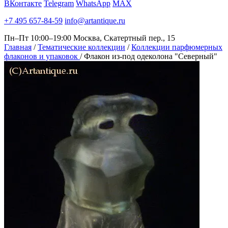
ВКонтакте
Telegram
WhatsApp
MAX
+7 495 657-84-59
info@artantique.ru
Пн–Пт 10:00–19:00
Москва, Скатертный пер., 15
Главная
/
Тематические коллекции
/
Коллекции парфюмерных
флаконов и упаковок
/
Флакон из-под одеколона "Северный"