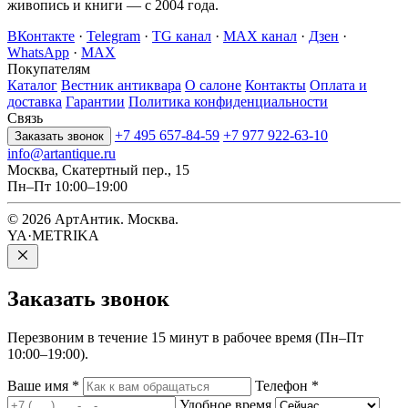
живопись и книги — с 2004 года.
ВКонтакте
·
Telegram
·
TG канал
·
MAX канал
·
Дзен
·
WhatsApp
·
MAX
Покупателям
Каталог
Вестник антиквара
О салоне
Контакты
Оплата и
доставка
Гарантии
Политика конфиденциальности
Связь
+7 495 657-84-59
+7 977 922-63-10
Заказать звонок
info@artantique.ru
Москва, Скатертный пер., 15
Пн–Пт 10:00–19:00
© 2026 АртАнтик. Москва.
YA·METRIKA
Заказать
звонок
Перезвоним в течение 15 минут в рабочее время (Пн–Пт
10:00–19:00).
Ваше имя
*
Телефон
*
Удобное время