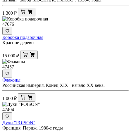
1 300
₽
47676
Коробка подарочная
Красное дерево
15 000
₽
47457
Флаконы
Российская империя. Конец XIX - начало XX века.
1 000
₽
47404
Духи "POISON"
Франция, Париж. 1980-е годы