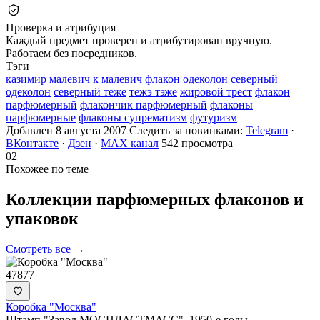
Проверка и атрибуция
Каждый предмет проверен и атрибутирован вручную.
Работаем без посредников.
Тэги
казимир малевич
к малевич
флакон одеколон
северный
одеколон
северный теже
тежэ тэже
жировой трест
флакон
парфюмерный
флакончик парфюмерный
флаконы
парфюмерные
флаконы супрематизм
футуризм
Добавлен 8 августа 2007
Следить за новинками:
Telegram
·
ВКонтакте
·
Дзен
·
MAX канал
542 просмотра
02
Похожее по теме
Коллекции парфюмерных флаконов и
упаковок
Смотреть все →
47877
Коробка "Москва"
Штамп "Завод МОСПЛАСТМАСС". 1950-е годы.