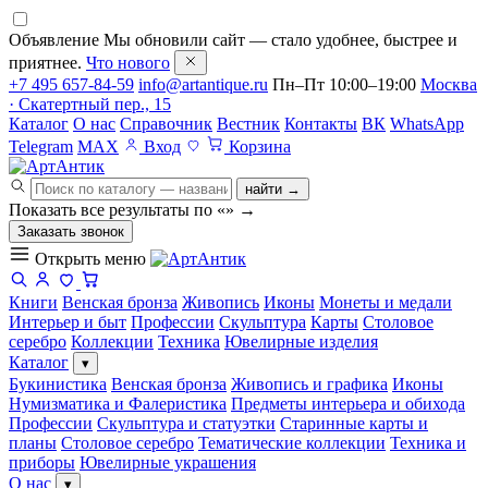
Объявление
Мы обновили сайт — стало удобнее, быстрее и
приятнее.
Что нового
+7 495 657-84-59
info@artantique.ru
Пн–Пт 10:00–19:00
Москва
· Скатертный пер., 15
Каталог
О нас
Справочник
Вестник
Контакты
ВК
WhatsApp
Telegram
MAX
Вход
Корзина
найти →
Показать все результаты по «
»
→
Заказать звонок
Открыть меню
Книги
Венская бронза
Живопись
Иконы
Монеты и медали
Интерьер и быт
Профессии
Скульптура
Карты
Столовое
серебро
Коллекции
Техника
Ювелирные изделия
Каталог
▾
Букинистика
Венская бронза
Живопись и графика
Иконы
Нумизматика и Фалеристика
Предметы интерьера и обихода
Профессии
Скульптура и статуэтки
Старинные карты и
планы
Столовое серебро
Тематические коллекции
Техника и
приборы
Ювелирные украшения
О нас
▾