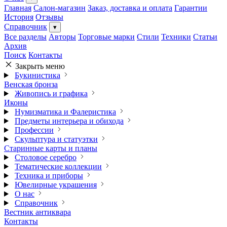
Главная
Салон-магазин
Заказ, доставка и оплата
Гарантии
История
Отзывы
Справочник
▾
Все разделы
Авторы
Торговые марки
Стили
Техники
Статьи
Архив
Поиск
Контакты
Закрыть меню
Букинистика
Венская бронза
Живопись и графика
Иконы
Нумизматика и Фалеристика
Предметы интерьера и обихода
Профессии
Скульптура и статуэтки
Старинные карты и планы
Столовое серебро
Тематические коллекции
Техника и приборы
Ювелирные украшения
О нас
Справочник
Вестник антиквара
Контакты