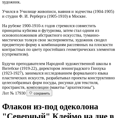
художник.
Учился в Училище живописи, ваяния и зодчества (1904-1905)
и студии Ф. И. Рерберга (1905-1910) в Москве.
На рубеже 1900-1910-х годов стремился совместить
принципы кубизма и футуризма, затем стал одним из
основоположников абстрактного искусства, туманно-
мистически толкуя свои эксперименты, художник сводил
предметную форму к комбинациям рассеянных на плоскости
контрастных по цвету простейших геометрических элементов
(супрематизм).
Будучи преподавателем Народной художественной школы в
Витебске (1919-22), директором ленинградского Гинхука
(1923-1927), занимался исследованием формального языка
пластических искусств, разрабатывал проекты конструктивно
целесообразных форм посуды, рисунки для текстиля,
пространств, композиции (макеты-"архитектоны").
Лот № 17930
сохранить
Флакон из-под одеколона
"Северный"
Клеймо на дне в