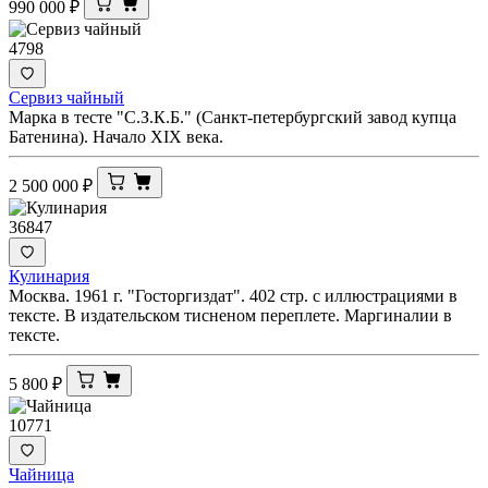
990 000
₽
4798
Сервиз чайный
Марка в тесте "С.З.К.Б." (Санкт-петербургский завод купца
Батенина). Начало XIX века.
2 500 000
₽
36847
Кулинария
Москва. 1961 г. "Госторгиздат". 402 стр. с иллюстрациями в
тексте. В издательском тисненом переплете. Маргиналии в
тексте.
5 800
₽
10771
Чайница