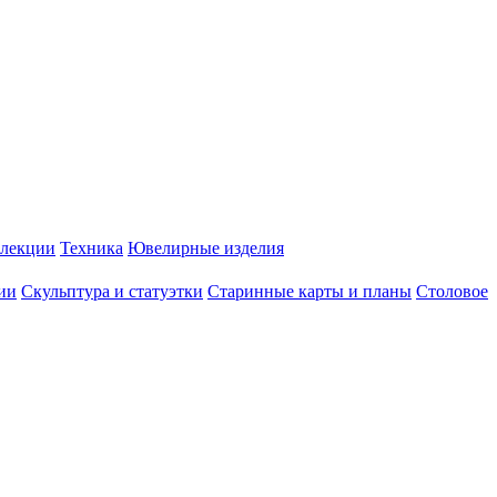
лекции
Техника
Ювелирные изделия
ии
Скульптура и статуэтки
Старинные карты и планы
Столовое