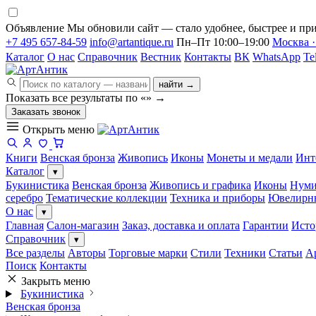
Объявление
Мы обновили сайт — стало удобнее, быстрее и при
+7 495 657-84-59
info@artantique.ru
Пн–Пт 10:00–19:00
Москва ·
Каталог
О нас
Справочник
Вестник
Контакты
ВК
WhatsApp
Te
найти →
Показать все результаты по «
»
→
Заказать звонок
Открыть меню
Книги
Венская бронза
Живопись
Иконы
Монеты и медали
Инт
Каталог
▾
Букинистика
Венская бронза
Живопись и графика
Иконы
Нуми
серебро
Тематические коллекции
Техника и приборы
Ювелирн
О нас
▾
Главная
Салон-магазин
Заказ, доставка и оплата
Гарантии
Исто
Справочник
▾
Все разделы
Авторы
Торговые марки
Стили
Техники
Статьи
А
Поиск
Контакты
Закрыть меню
Букинистика
Венская бронза