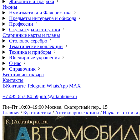
Живопись и графика
Иконы
Нумизматика и Фалеристика
Предметы интерьера и обихода
Профессии
Скульптура и статуэтки
Старинные карты и планы
Столовое серебро
Тематические коллекции
Техника и приборы
Ювелирные украшения
О нас
Справочник
Вестник антиквара
Контакты
ВКонтакте
Telegram
WhatsApp
MAX
+7 495 657-84-59
info@artantique.ru
Пн–Пт 10:00–19:00
Москва, Скатертный пер., 15
Главная
/
Букинистика
/
Антикварные книги
/
Наука и техника