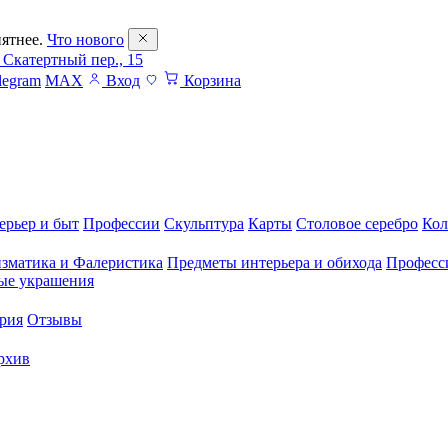
ятнее.
Что нового
 Скатертный пер., 15
legram
MAX
Вход
Корзина
ерьер и быт
Профессии
Скульптура
Карты
Столовое серебро
Кол
зматика и Фалеристика
Предметы интерьера и обихода
Професс
ые украшения
рия
Отзывы
рхив