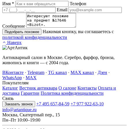
Имя
*
Телефон
Email
Сообщение
Нажимая кнопку, вы соглашаетесь с
Подобрать похожее
политикой конфиденциальности
Наверх
Антикварный салон в Москве. Серебро, фарфор, бронза,
живопись и книги — с 2004 года.
ВКонтакте
·
Telegram
·
TG канал
·
MAX канал
·
Дзен
·
WhatsApp
·
MAX
Покупателям
Каталог
Вестник антиквара
О салоне
Контакты
Оплата и
доставка
Гарантии
Политика конфиденциальности
Связь
+7 495 657-84-59
+7 977 922-63-10
Заказать звонок
info@artantique.ru
Москва, Скатертный пер., 15
Пн–Пт 10:00–19:00