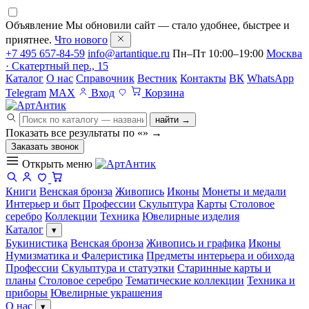
Объявление
Мы обновили сайт — стало удобнее, быстрее и
приятнее.
Что нового
+7 495 657-84-59
info@artantique.ru
Пн–Пт 10:00–19:00
Москва
· Скатертный пер., 15
Каталог
О нас
Справочник
Вестник
Контакты
ВК
WhatsApp
Telegram
MAX
Вход
Корзина
найти →
Показать все результаты по «
»
→
Заказать звонок
Открыть меню
Книги
Венская бронза
Живопись
Иконы
Монеты и медали
Интерьер и быт
Профессии
Скульптура
Карты
Столовое
серебро
Коллекции
Техника
Ювелирные изделия
Каталог
▾
Букинистика
Венская бронза
Живопись и графика
Иконы
Нумизматика и Фалеристика
Предметы интерьера и обихода
Профессии
Скульптура и статуэтки
Старинные карты и
планы
Столовое серебро
Тематические коллекции
Техника и
приборы
Ювелирные украшения
О нас
▾