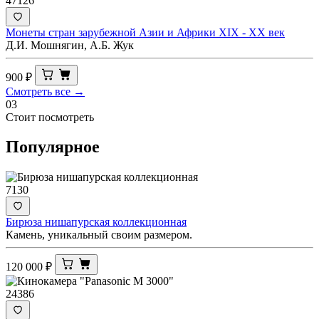
47126
Монеты стран зарубежной Азии и Африки ХIX - XX век
Д.И. Мошнягин, А.Б. Жук
900
₽
Смотреть все →
03
Стоит посмотреть
Популярное
7130
Бирюза нишапурская коллекционная
Камень, уникальный своим размером.
120 000
₽
24386