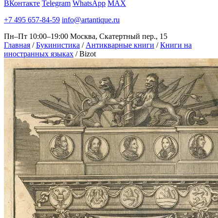
ВКонтакте
Telegram
WhatsApp
MAX
+7 495 657-84-59
info@artantique.ru
Пн–Пт 10:00–19:00
Москва, Скатертный пер., 15
Главная
/
Букинистика
/
Антикварные книги
/
Книги на
иностранных языках
/
Bizot