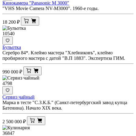
Кинокамера "Panasonic M 3000"
"VHS Movie Camera NV-M3000". 1960-е годы.
18 200
₽
10540
Бульотка
Серебро 84*. Клеймо мастера "Хлебниковъ", клеймо
пробирного мастера с датой "В.П 1883". Экспертиза ГИМ.
990 000
₽
4798
Сервиз чайный
Марка в тесте "С.З.К.Б." (Санкт-петербургский завод купца
Батенина). Начало XIX века.
2 500 000
₽
36847