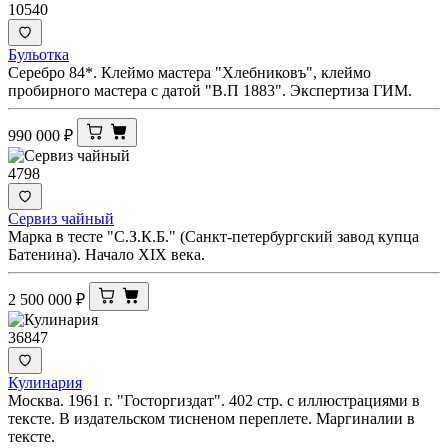
10540
Бульотка
Серебро 84*. Клеймо мастера "Хлебниковъ", клеймо
пробирного мастера с датой "В.П 1883". Экспертиза ГИМ.
990 000
₽
4798
Сервиз чайный
Марка в тесте "С.З.К.Б." (Санкт-петербургский завод купца
Батенина). Начало XIX века.
2 500 000
₽
36847
Кулинария
Москва. 1961 г. "Госторгиздат". 402 стр. с иллюстрациями в
тексте. В издательском тисненом переплете. Маргиналии в
тексте.