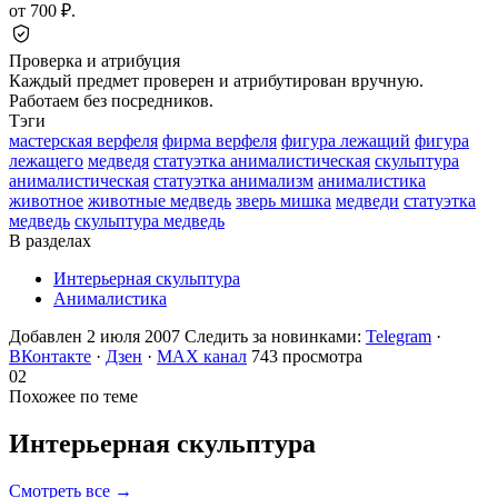
от 700 ₽.
Проверка и атрибуция
Каждый предмет проверен и атрибутирован вручную.
Работаем без посредников.
Тэги
мастерская верфеля
фирма верфеля
фигура лежащий
фигура
лежащего
медведя
статуэтка анималистическая
скульптура
анималистическая
статуэтка анимализм
анималистика
животное
животные медведь
зверь мишка
медведи
статуэтка
медведь
скульптура медведь
В разделах
Интерьерная скульптура
Анималистика
Добавлен 2 июля 2007
Следить за новинками:
Telegram
·
ВКонтакте
·
Дзен
·
MAX канал
743 просмотра
02
Похожее по теме
Интерьерная
скульптура
Смотреть все →