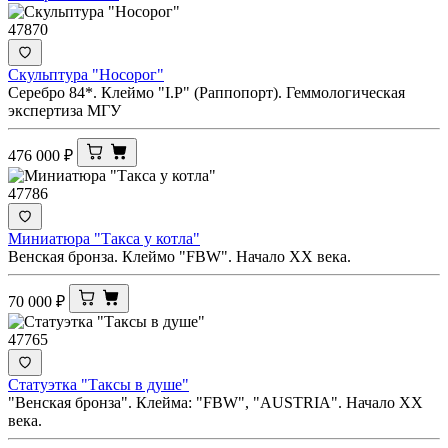
47870
Скульптура "Носорог"
Серебро 84*. Клеймо "I.Р" (Раппопорт). Геммологическая
экспертиза МГУ
476 000
₽
47786
Миниатюра "Такса у котла"
Венская бронза. Клеймо "FBW". Начало ХХ века.
70 000
₽
47765
Статуэтка "Таксы в душе"
"Венская бронза". Клейма: "FBW", "AUSTRIA". Начало ХХ
века.