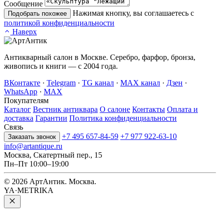
Сообщение
Нажимая кнопку, вы соглашаетесь с
Подобрать похожее
политикой конфиденциальности
Наверх
Антикварный салон в Москве. Серебро, фарфор, бронза,
живопись и книги — с 2004 года.
ВКонтакте
·
Telegram
·
TG канал
·
MAX канал
·
Дзен
·
WhatsApp
·
MAX
Покупателям
Каталог
Вестник антиквара
О салоне
Контакты
Оплата и
доставка
Гарантии
Политика конфиденциальности
Связь
+7 495 657-84-59
+7 977 922-63-10
Заказать звонок
info@artantique.ru
Москва, Скатертный пер., 15
Пн–Пт 10:00–19:00
© 2026 АртАнтик. Москва.
YA·METRIKA