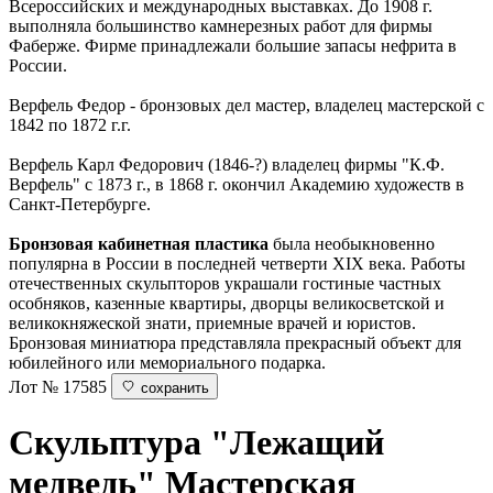
Всероссийских и международных выставках. До 1908 г.
выполняла большинство камнерезных работ для фирмы
Фаберже. Фирме принадлежали большие запасы нефрита в
России.
Верфель Федор - бронзовых дел мастер, владелец мастерской с
1842 по 1872 г.г.
Верфель Карл Федорович (1846-?) владелец фирмы "К.Ф.
Верфель" с 1873 г., в 1868 г. окончил Академию художеств в
Санкт-Петербурге.
Бронзовая кабинетная пластика
была необыкновенно
популярна в России в последней четверти ХIХ века. Работы
отечественных скульпторов украшали гостиные частных
особняков, казенные квартиры, дворцы великосветской и
великокняжеской знати, приемные врачей и юристов.
Бронзовая миниатюра представляла прекрасный объект для
юбилейного или мемориального подарка.
Лот № 17585
сохранить
Скульптура "Лежащий
медведь"
Мастерская