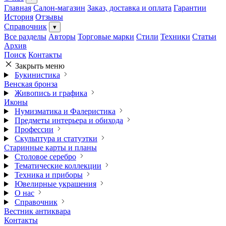
Главная
Салон-магазин
Заказ, доставка и оплата
Гарантии
История
Отзывы
Справочник
▾
Все разделы
Авторы
Торговые марки
Стили
Техники
Статьи
Архив
Поиск
Контакты
Закрыть меню
Букинистика
Венская бронза
Живопись и графика
Иконы
Нумизматика и Фалеристика
Предметы интерьера и обихода
Профессии
Скульптура и статуэтки
Старинные карты и планы
Столовое серебро
Тематические коллекции
Техника и приборы
Ювелирные украшения
О нас
Справочник
Вестник антиквара
Контакты