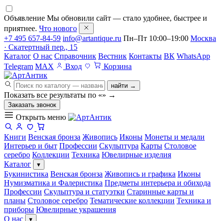
Объявление
Мы обновили сайт — стало удобнее, быстрее и
приятнее.
Что нового
+7 495 657-84-59
info@artantique.ru
Пн–Пт 10:00–19:00
Москва
· Скатертный пер., 15
Каталог
О нас
Справочник
Вестник
Контакты
ВК
WhatsApp
Telegram
MAX
Вход
Корзина
найти →
Показать все результаты по «
»
→
Заказать звонок
Открыть меню
Книги
Венская бронза
Живопись
Иконы
Монеты и медали
Интерьер и быт
Профессии
Скульптура
Карты
Столовое
серебро
Коллекции
Техника
Ювелирные изделия
Каталог
▾
Букинистика
Венская бронза
Живопись и графика
Иконы
Нумизматика и Фалеристика
Предметы интерьера и обихода
Профессии
Скульптура и статуэтки
Старинные карты и
планы
Столовое серебро
Тематические коллекции
Техника и
приборы
Ювелирные украшения
О нас
▾