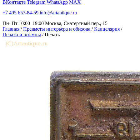
ВКонтакте
Telegram
WhatsApp
MAX
+7 495 657-84-59
info@artantique.ru
Пн–Пт 10:00–19:00
Москва, Скатертный пер., 15
Главная
/
Предметы интерьера и обихода
/
Канцелярия
/
Печати и штампы
/
Печать