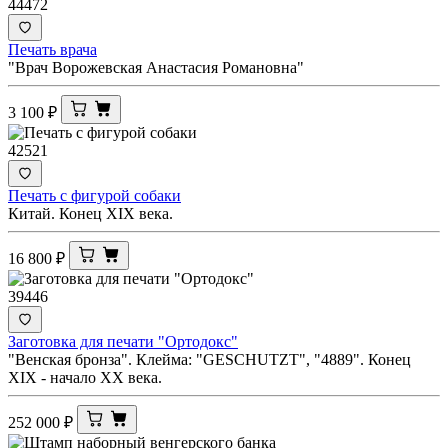
44472
Печать врача
"Врач Ворожевская Анастасия Романовна"
3 100
₽
42521
Печать с фигурой собаки
Китай. Конец XIX века.
16 800
₽
39446
Заготовка для печати "Ортодокс"
"Венская бронза". Клейма: "GESCHUTZT", "4889". Конец
XIX - начало ХХ века.
252 000
₽