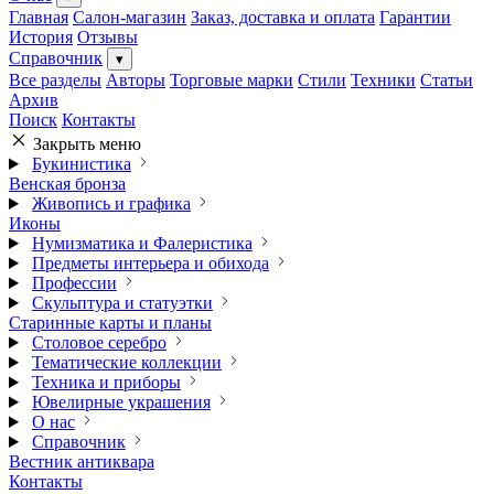
Главная
Салон-магазин
Заказ, доставка и оплата
Гарантии
История
Отзывы
Справочник
▾
Все разделы
Авторы
Торговые марки
Стили
Техники
Статьи
Архив
Поиск
Контакты
Закрыть меню
Букинистика
Венская бронза
Живопись и графика
Иконы
Нумизматика и Фалеристика
Предметы интерьера и обихода
Профессии
Скульптура и статуэтки
Старинные карты и планы
Столовое серебро
Тематические коллекции
Техника и приборы
Ювелирные украшения
О нас
Справочник
Вестник антиквара
Контакты