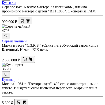
Бульотка
Серебро 84*. Клеймо мастера "Хлебниковъ", клеймо
пробирного мастера с датой "В.П 1883". Экспертиза ГИМ.
990 000
₽
4798
Сервиз чайный
Марка в тесте "С.З.К.Б." (Санкт-петербургский завод купца
Батенина). Начало XIX века.
2 500 000
₽
36847
Кулинария
Москва. 1961 г. "Госторгиздат". 402 стр. с иллюстрациями в
тексте. В издательском тисненом переплете. Маргиналии в
тексте.
5 800
₽