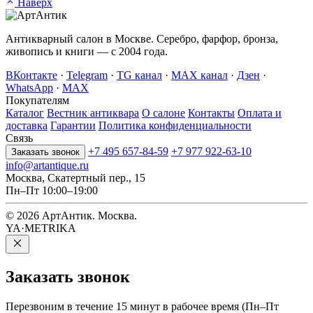
Наверх
Антикварный салон в Москве. Серебро, фарфор, бронза,
живопись и книги — с 2004 года.
ВКонтакте
·
Telegram
·
TG канал
·
MAX канал
·
Дзен
·
WhatsApp
·
MAX
Покупателям
Каталог
Вестник антиквара
О салоне
Контакты
Оплата и
доставка
Гарантии
Политика конфиденциальности
Связь
+7 495 657-84-59
+7 977 922-63-10
Заказать звонок
info@artantique.ru
Москва, Скатертный пер., 15
Пн–Пт 10:00–19:00
© 2026 АртАнтик. Москва.
YA·METRIKA
Заказать
звонок
Перезвоним в течение 15 минут в рабочее время (Пн–Пт