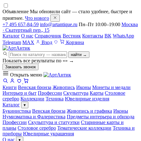
Объявление
Мы обновили сайт — стало удобнее, быстрее и
приятнее.
Что нового
+7 495 657-84-59
info@artantique.ru
Пн–Пт 10:00–19:00
Москва
· Скатертный пер., 15
Каталог
О нас
Справочник
Вестник
Контакты
ВК
WhatsApp
Telegram
MAX
Вход
Корзина
найти →
Показать все результаты по «
»
→
Заказать звонок
Открыть меню
Книги
Венская бронза
Живопись
Иконы
Монеты и медали
Интерьер и быт
Профессии
Скульптура
Карты
Столовое
серебро
Коллекции
Техника
Ювелирные изделия
Каталог
▾
Букинистика
Венская бронза
Живопись и графика
Иконы
Нумизматика и Фалеристика
Предметы интерьера и обихода
Профессии
Скульптура и статуэтки
Старинные карты и
планы
Столовое серебро
Тематические коллекции
Техника и
приборы
Ювелирные украшения
О нас
▾