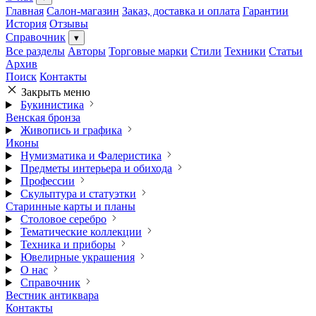
Главная
Салон-магазин
Заказ, доставка и оплата
Гарантии
История
Отзывы
Справочник
▾
Все разделы
Авторы
Торговые марки
Стили
Техники
Статьи
Архив
Поиск
Контакты
Закрыть меню
Букинистика
Венская бронза
Живопись и графика
Иконы
Нумизматика и Фалеристика
Предметы интерьера и обихода
Профессии
Скульптура и статуэтки
Старинные карты и планы
Столовое серебро
Тематические коллекции
Техника и приборы
Ювелирные украшения
О нас
Справочник
Вестник антиквара
Контакты