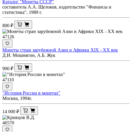
Каталог "Монеты СССР"
составитель А.А. Щелоков, издательство "Финансы и
статистика", 1989 г.
800
₽
47126
Монеты стран зарубежной Азии и Африки ХIX - XX век
Д.И. Мошнягин, А.Б. Жук
900
₽
47110
"История России в монетах"
Москва, 1994г.
14 000
₽
46570