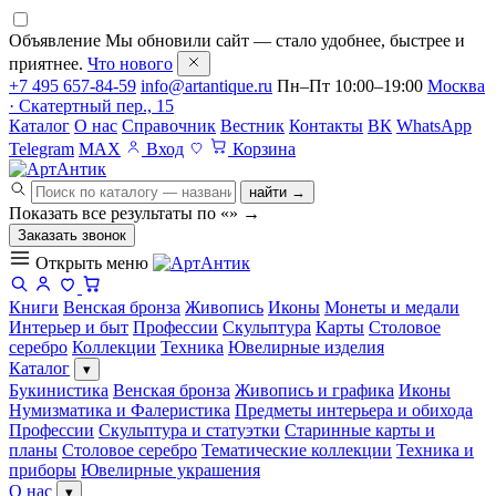
Объявление
Мы обновили сайт — стало удобнее, быстрее и
приятнее.
Что нового
+7 495 657-84-59
info@artantique.ru
Пн–Пт 10:00–19:00
Москва
· Скатертный пер., 15
Каталог
О нас
Справочник
Вестник
Контакты
ВК
WhatsApp
Telegram
MAX
Вход
Корзина
найти →
Показать все результаты по «
»
→
Заказать звонок
Открыть меню
Книги
Венская бронза
Живопись
Иконы
Монеты и медали
Интерьер и быт
Профессии
Скульптура
Карты
Столовое
серебро
Коллекции
Техника
Ювелирные изделия
Каталог
▾
Букинистика
Венская бронза
Живопись и графика
Иконы
Нумизматика и Фалеристика
Предметы интерьера и обихода
Профессии
Скульптура и статуэтки
Старинные карты и
планы
Столовое серебро
Тематические коллекции
Техника и
приборы
Ювелирные украшения
О нас
▾