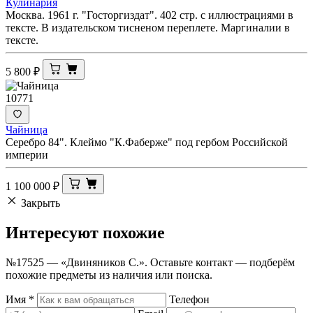
Кулинария
Москва. 1961 г. "Госторгиздат". 402 стр. с иллюстрациями в
тексте. В издательском тисненом переплете. Маргиналии в
тексте.
5 800
₽
10771
Чайница
Серебро 84". Клеймо "К.Фаберже" под гербом Российской
империи
1 100 000
₽
Закрыть
Интересуют
похожие
№17525 — «Двиняников С.». Оставьте контакт — подберём
похожие предметы из наличия или поиска.
Имя
*
Телефон