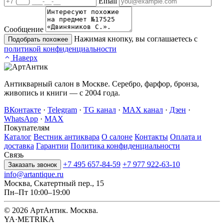
Email
Сообщение
Нажимая кнопку, вы соглашаетесь с
Подобрать похожее
политикой конфиденциальности
Наверх
Антикварный салон в Москве. Серебро, фарфор, бронза,
живопись и книги — с 2004 года.
ВКонтакте
·
Telegram
·
TG канал
·
MAX канал
·
Дзен
·
WhatsApp
·
MAX
Покупателям
Каталог
Вестник антиквара
О салоне
Контакты
Оплата и
доставка
Гарантии
Политика конфиденциальности
Связь
+7 495 657-84-59
+7 977 922-63-10
Заказать звонок
info@artantique.ru
Москва, Скатертный пер., 15
Пн–Пт 10:00–19:00
© 2026 АртАнтик. Москва.
YA·METRIKA