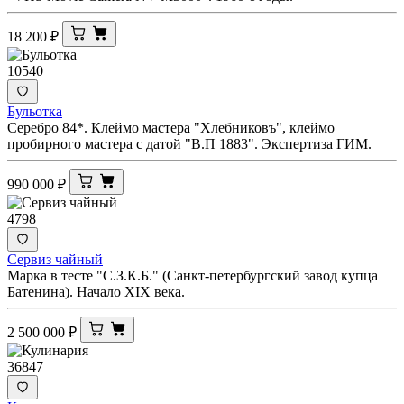
18 200
₽
10540
Бульотка
Серебро 84*. Клеймо мастера "Хлебниковъ", клеймо
пробирного мастера с датой "В.П 1883". Экспертиза ГИМ.
990 000
₽
4798
Сервиз чайный
Марка в тесте "С.З.К.Б." (Санкт-петербургский завод купца
Батенина). Начало XIX века.
2 500 000
₽
36847