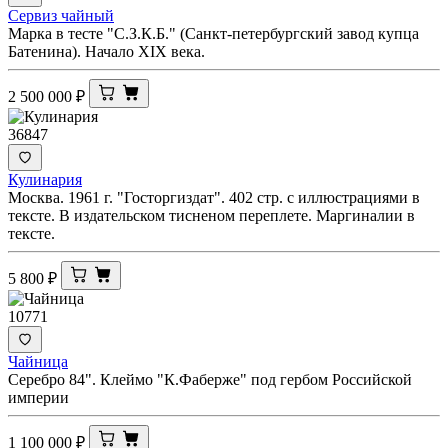
Сервиз чайный
Марка в тесте "С.З.К.Б." (Санкт-петербургский завод купца
Батенина). Начало XIX века.
2 500 000
₽
36847
Кулинария
Москва. 1961 г. "Госторгиздат". 402 стр. с иллюстрациями в
тексте. В издательском тисненом переплете. Маргиналии в
тексте.
5 800
₽
10771
Чайница
Серебро 84". Клеймо "К.Фаберже" под гербом Российской
империи
1 100 000
₽