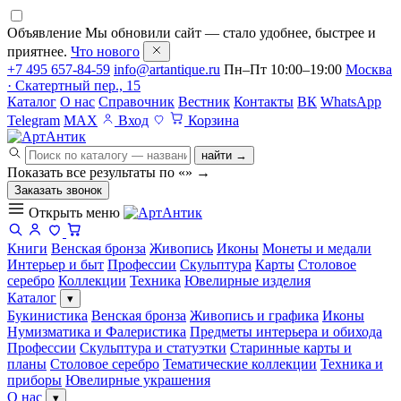
Объявление
Мы обновили сайт — стало удобнее, быстрее и
приятнее.
Что нового
+7 495 657-84-59
info@artantique.ru
Пн–Пт 10:00–19:00
Москва
· Скатертный пер., 15
Каталог
О нас
Справочник
Вестник
Контакты
ВК
WhatsApp
Telegram
MAX
Вход
Корзина
найти →
Показать все результаты по «
»
→
Заказать звонок
Открыть меню
Книги
Венская бронза
Живопись
Иконы
Монеты и медали
Интерьер и быт
Профессии
Скульптура
Карты
Столовое
серебро
Коллекции
Техника
Ювелирные изделия
Каталог
▾
Букинистика
Венская бронза
Живопись и графика
Иконы
Нумизматика и Фалеристика
Предметы интерьера и обихода
Профессии
Скульптура и статуэтки
Старинные карты и
планы
Столовое серебро
Тематические коллекции
Техника и
приборы
Ювелирные украшения
О нас
▾