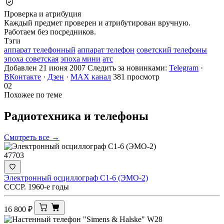
Проверка и атрибуция
Каждый предмет проверен и атрибутирован вручную.
Работаем без посредников.
Тэги
аппарат телефонный
аппарат телефон
советский телефоны
эпоха советская
эпоха мини
атс
Добавлен 21 июня 2007
Следить за новинками:
Telegram
·
ВКонтакте
·
Дзен
·
MAX канал
381 просмотр
02
Похожее по теме
Радиотехника и
телефоны
Смотреть все →
47703
Электронный осциллограф С1-6 (ЭМО-2)
СССР. 1960-е годы
16 800
₽