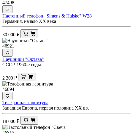
47498
Настенный телефон "Simens & Halske" W28
Германия, начало ХХ века
30 000
₽
46921
Наушники "Октава"
СССР. 1960-е годы.
2 300
₽
46894
Телефонная гарнитура
Западная Европа, первая половина XX вв.
18 000
₽
46815