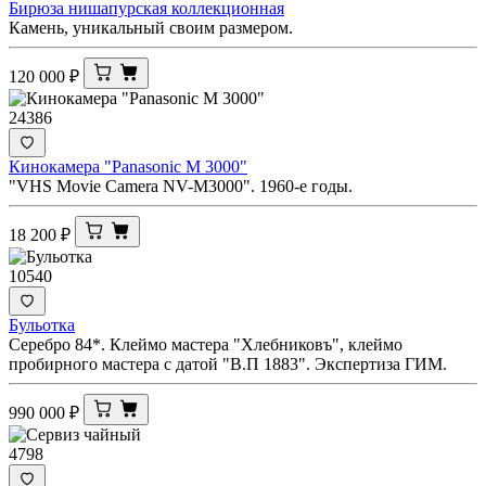
Бирюза нишапурская коллекционная
Камень, уникальный своим размером.
120 000
₽
24386
Кинокамера "Panasonic M 3000"
"VHS Movie Camera NV-M3000". 1960-е годы.
18 200
₽
10540
Бульотка
Серебро 84*. Клеймо мастера "Хлебниковъ", клеймо
пробирного мастера с датой "В.П 1883". Экспертиза ГИМ.
990 000
₽
4798