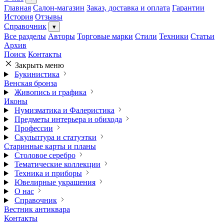
Главная
Салон-магазин
Заказ, доставка и оплата
Гарантии
История
Отзывы
Справочник
▾
Все разделы
Авторы
Торговые марки
Стили
Техники
Статьи
Архив
Поиск
Контакты
Закрыть меню
Букинистика
Венская бронза
Живопись и графика
Иконы
Нумизматика и Фалеристика
Предметы интерьера и обихода
Профессии
Скульптура и статуэтки
Старинные карты и планы
Столовое серебро
Тематические коллекции
Техника и приборы
Ювелирные украшения
О нас
Справочник
Вестник антиквара
Контакты