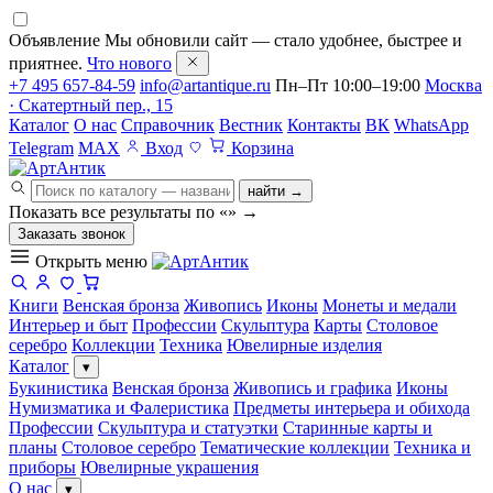
Объявление
Мы обновили сайт — стало удобнее, быстрее и
приятнее.
Что нового
+7 495 657-84-59
info@artantique.ru
Пн–Пт 10:00–19:00
Москва
· Скатертный пер., 15
Каталог
О нас
Справочник
Вестник
Контакты
ВК
WhatsApp
Telegram
MAX
Вход
Корзина
найти →
Показать все результаты по «
»
→
Заказать звонок
Открыть меню
Книги
Венская бронза
Живопись
Иконы
Монеты и медали
Интерьер и быт
Профессии
Скульптура
Карты
Столовое
серебро
Коллекции
Техника
Ювелирные изделия
Каталог
▾
Букинистика
Венская бронза
Живопись и графика
Иконы
Нумизматика и Фалеристика
Предметы интерьера и обихода
Профессии
Скульптура и статуэтки
Старинные карты и
планы
Столовое серебро
Тематические коллекции
Техника и
приборы
Ювелирные украшения
О нас
▾