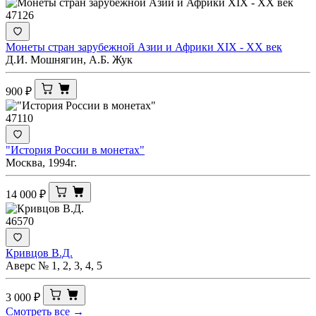
47126
Монеты стран зарубежной Азии и Африки ХIX - XX век
Д.И. Мошнягин, А.Б. Жук
900
₽
47110
"История России в монетах"
Москва, 1994г.
14 000
₽
46570
Кривцов В.Д.
Аверс № 1, 2, 3, 4, 5
3 000
₽
Смотреть все →