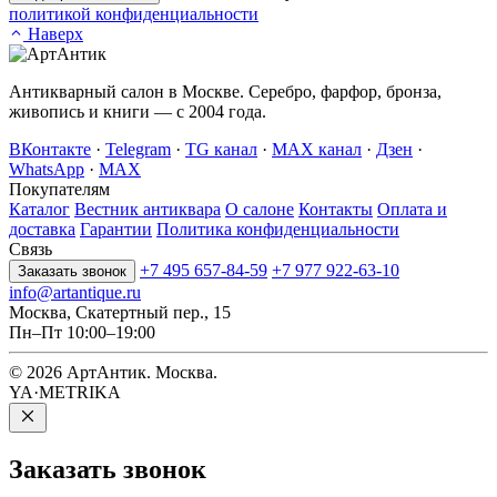
политикой конфиденциальности
Наверх
Антикварный салон в Москве. Серебро, фарфор, бронза,
живопись и книги — с 2004 года.
ВКонтакте
·
Telegram
·
TG канал
·
MAX канал
·
Дзен
·
WhatsApp
·
MAX
Покупателям
Каталог
Вестник антиквара
О салоне
Контакты
Оплата и
доставка
Гарантии
Политика конфиденциальности
Связь
+7 495 657-84-59
+7 977 922-63-10
Заказать звонок
info@artantique.ru
Москва, Скатертный пер., 15
Пн–Пт 10:00–19:00
© 2026 АртАнтик. Москва.
YA·METRIKA
Заказать
звонок