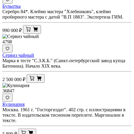
Бульотка
Серебро 84*. Клеймо мастера "Хлебниковъ", клеймо
пробирного мастера с датой "В.П 1883". Экспертиза ГИМ.
990 000
₽
4798
Сервиз чайный
Марка в тесте "С.З.К.Б." (Санкт-петербургский завод купца
Батенина). Начало XIX века.
2 500 000
₽
36847
Кулинария
Москва. 1961 г. "Госторгиздат". 402 стр. с иллюстрациями в
тексте. В издательском тисненом переплете. Маргиналии в
тексте.
5 800
₽