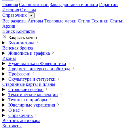
Главная
Салон-магазин
Заказ, доставка и оплата
Гарантии
История
Отзывы
Справочник
▾
Все разделы
Авторы
Торговые марки
Стили
Техники
Статьи
Архив
Поиск
Контакты
Закрыть меню
Букинистика
Венская бронза
Живопись и графика
Иконы
Нумизматика и Фалеристика
Предметы интерьера и обихода
Профессии
Скульптура и статуэтки
Старинные карты и планы
Столовое серебро
Тематические коллекции
Техника и приборы
Ювелирные украшения
О нас
Справочник
Вестник антиквара
Контакты