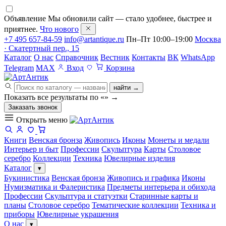
Объявление
Мы обновили сайт — стало удобнее, быстрее и
приятнее.
Что нового
+7 495 657-84-59
info@artantique.ru
Пн–Пт 10:00–19:00
Москва
· Скатертный пер., 15
Каталог
О нас
Справочник
Вестник
Контакты
ВК
WhatsApp
Telegram
MAX
Вход
Корзина
найти →
Показать все результаты по «
»
→
Заказать звонок
Открыть меню
Книги
Венская бронза
Живопись
Иконы
Монеты и медали
Интерьер и быт
Профессии
Скульптура
Карты
Столовое
серебро
Коллекции
Техника
Ювелирные изделия
Каталог
▾
Букинистика
Венская бронза
Живопись и графика
Иконы
Нумизматика и Фалеристика
Предметы интерьера и обихода
Профессии
Скульптура и статуэтки
Старинные карты и
планы
Столовое серебро
Тематические коллекции
Техника и
приборы
Ювелирные украшения
О нас
▾