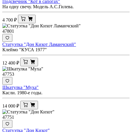
Подсвечник "Кот в сапогах"
На одну свечу. Модель А.С.Гилева.
4 700
₽
47801
Статуэтка "Дон Кихот Ламанчский"
Клеймо "КУСА 1977"
12 400
₽
47753
Шкатулка "Муха"
Касли. 1980-е годы.
14 000
₽
47751
Статуэтка "Дон Кихот"