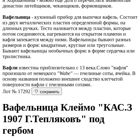
и Хорошенины - можно еще долго перечислять знаменитые
династии литейщиков, чеканщиков, формовщиков.
Вафельница
- кухонный прибор для выпечки вафель. Состоит
из двух металлических пластин определенной формы, на
длинных ручках. Тесто наливается между пластин, которые
потом соединяются, нагреваются на открытом пламени и
вафля запекается между ними. Вафельницы бывают разных
размеров и форм: квадратные, круглые или треугольные.
Бывают вафельницы необычных форм: в форме сердечка или
трилистника.
Вафли
известны приблизительно с 13 века.Слово "вафля"
произошло от немецкого
"Wabe"
— пчелиные соты, ячейка. В
основу названия положено внешнее сходство клетчатой
поверхности вафли с пчелиными сотами.
Лот № 17292
сохранить
Вафельница
Клеймо "КАС.З
1907 Г.Тепляковъ" под
гербом