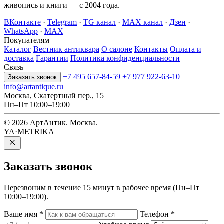
живопись и книги — с 2004 года.
ВКонтакте
·
Telegram
·
TG канал
·
MAX канал
·
Дзен
·
WhatsApp
·
MAX
Покупателям
Каталог
Вестник антиквара
О салоне
Контакты
Оплата и
доставка
Гарантии
Политика конфиденциальности
Связь
+7 495 657-84-59
+7 977 922-63-10
Заказать звонок
info@artantique.ru
Москва, Скатертный пер., 15
Пн–Пт 10:00–19:00
© 2026 АртАнтик. Москва.
YA·METRIKA
Заказать
звонок
Перезвоним в течение 15 минут в рабочее время (Пн–Пт
10:00–19:00).
Ваше имя
*
Телефон
*