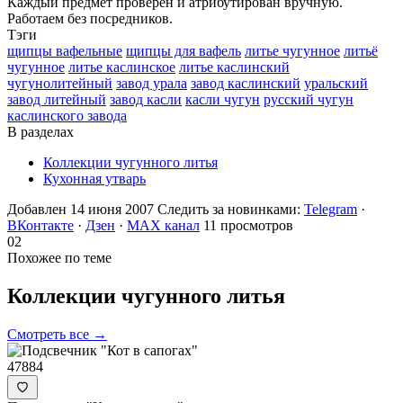
Каждый предмет проверен и атрибутирован вручную.
Работаем без посредников.
Тэги
щипцы вафельные
щипцы для вафель
литье чугунное
литьё
чугунное
литье каслинское
литье каслинский
чугунолитейный
завод урала
завод каслинский
уральский
завод литейный
завод касли
касли чугун
русский чугун
каслинского завода
В разделах
Коллекции чугунного литья
Кухонная утварь
Добавлен 14 июня 2007
Следить за новинками:
Telegram
·
ВКонтакте
·
Дзен
·
MAX канал
11 просмотров
02
Похожее по теме
Коллекции чугунного
литья
Смотреть все →
47884