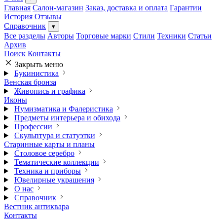
Главная
Салон-магазин
Заказ, доставка и оплата
Гарантии
История
Отзывы
Справочник
▾
Все разделы
Авторы
Торговые марки
Стили
Техники
Статьи
Архив
Поиск
Контакты
Закрыть меню
Букинистика
Венская бронза
Живопись и графика
Иконы
Нумизматика и Фалеристика
Предметы интерьера и обихода
Профессии
Скульптура и статуэтки
Старинные карты и планы
Столовое серебро
Тематические коллекции
Техника и приборы
Ювелирные украшения
О нас
Справочник
Вестник антиквара
Контакты