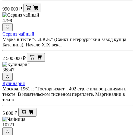
990 000
₽
4798
Сервиз чайный
Марка в тесте "С.З.К.Б." (Санкт-петербургский завод купца
Батенина). Начало XIX века.
2 500 000
₽
36847
Кулинария
Москва. 1961 г. "Госторгиздат". 402 стр. с иллюстрациями в
тексте. В издательском тисненом переплете. Маргиналии в
тексте.
5 800
₽
10771