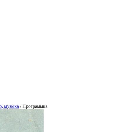
тр, музыка
/
Программка