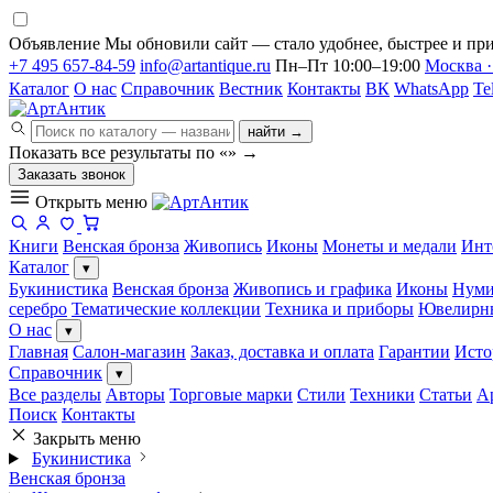
Объявление
Мы обновили сайт — стало удобнее, быстрее и при
+7 495 657-84-59
info@artantique.ru
Пн–Пт 10:00–19:00
Москва ·
Каталог
О нас
Справочник
Вестник
Контакты
ВК
WhatsApp
Te
найти →
Показать все результаты по «
»
→
Заказать звонок
Открыть меню
Книги
Венская бронза
Живопись
Иконы
Монеты и медали
Инт
Каталог
▾
Букинистика
Венская бронза
Живопись и графика
Иконы
Нуми
серебро
Тематические коллекции
Техника и приборы
Ювелирн
О нас
▾
Главная
Салон-магазин
Заказ, доставка и оплата
Гарантии
Исто
Справочник
▾
Все разделы
Авторы
Торговые марки
Стили
Техники
Статьи
А
Поиск
Контакты
Закрыть меню
Букинистика
Венская бронза