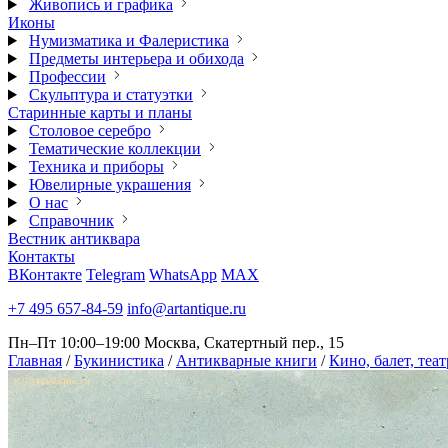
Живопись и графика
Иконы
Нумизматика и Фалеристика
Предметы интерьера и обихода
Профессии
Скульптура и статуэтки
Старинные карты и планы
Столовое серебро
Тематические коллекции
Техника и приборы
Ювелирные украшения
О нас
Справочник
Вестник антиквара
Контакты
ВКонтакте
Telegram
WhatsApp
MAX
+7 495 657-84-59
info@artantique.ru
Пн–Пт 10:00–19:00
Москва, Скатертный пер., 15
Главная
/
Букинистика
/
Антикварные книги
/
Кино, балет, теа