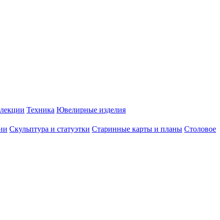
лекции
Техника
Ювелирные изделия
ии
Скульптура и статуэтки
Старинные карты и планы
Столовое