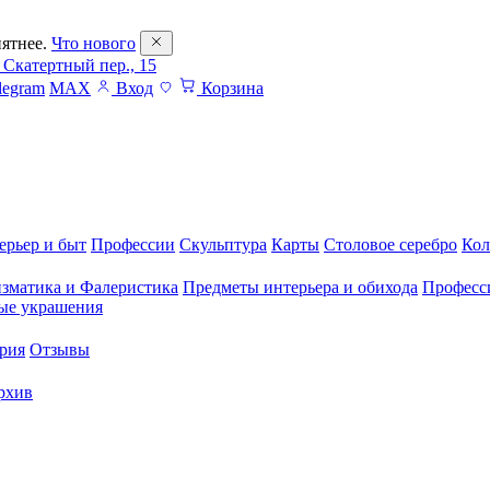
ятнее.
Что нового
 Скатертный пер., 15
legram
MAX
Вход
Корзина
ерьер и быт
Профессии
Скульптура
Карты
Столовое серебро
Кол
зматика и Фалеристика
Предметы интерьера и обихода
Професс
ые украшения
рия
Отзывы
рхив