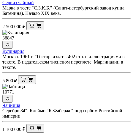
Сервиз чайный
Марка в тесте "С.З.К.Б." (Санкт-петербургский завод купца
Батенина). Начало XIX века.
2 500 000
₽
36847
Кулинария
Москва. 1961 г. "Госторгиздат". 402 стр. с иллюстрациями в
тексте. В издательском тисненом переплете. Маргиналии в
тексте.
5 800
₽
10771
Чайница
Серебро 84". Клеймо "К.Фаберже" под гербом Российской
империи
1 100 000
₽