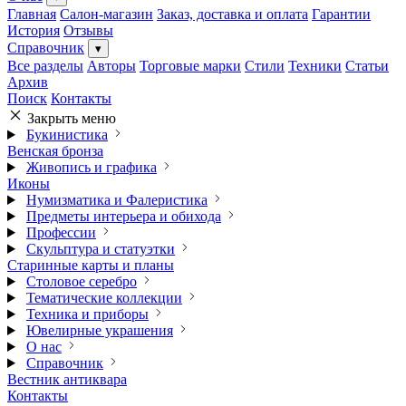
Главная
Салон-магазин
Заказ, доставка и оплата
Гарантии
История
Отзывы
Справочник
▾
Все разделы
Авторы
Торговые марки
Стили
Техники
Статьи
Архив
Поиск
Контакты
Закрыть меню
Букинистика
Венская бронза
Живопись и графика
Иконы
Нумизматика и Фалеристика
Предметы интерьера и обихода
Профессии
Скульптура и статуэтки
Старинные карты и планы
Столовое серебро
Тематические коллекции
Техника и приборы
Ювелирные украшения
О нас
Справочник
Вестник антиквара
Контакты