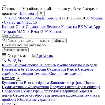
Объявление
Мы обновили сайт — стало удобнее, быстрее и
приятнее.
Что нового
+7 495 657-84-59
info@artantique.ru
Пн–Пт 10:00–19:00
Москва
· Скатертный пер., 15
Каталог
О нас
Справочник
Вестник
Контакты
ВК
WhatsApp
Telegram
MAX
Вход
Корзина
найти →
Показать все результаты по «
»
→
Заказать звонок
Открыть меню
Книги
Венская бронза
Живопись
Иконы
Монеты и медали
Интерьер и быт
Профессии
Скульптура
Карты
Столовое
серебро
Коллекции
Техника
Ювелирные изделия
Каталог
▾
Букинистика
Венская бронза
Живопись и графика
Иконы
Нумизматика и Фалеристика
Предметы интерьера и обихода
Профессии
Скульптура и статуэтки
Старинные карты и
планы
Столовое серебро
Тематические коллекции
Техника и
приборы
Ювелирные украшения
О нас
▾