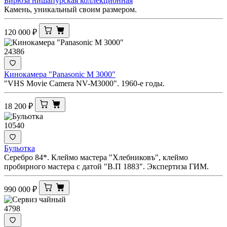
Бирюза нишапурская коллекционная
Камень, уникальный своим размером.
120 000
₽
24386
Кинокамера "Panasonic M 3000"
"VHS Movie Camera NV-M3000". 1960-е годы.
18 200
₽
10540
Бульотка
Серебро 84*. Клеймо мастера "Хлебниковъ", клеймо
пробирного мастера с датой "В.П 1883". Экспертиза ГИМ.
990 000
₽
4798