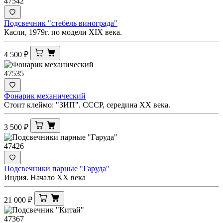
47542
Подсвечник "стебель винограда"
Касли, 1979г. по модели XIX века.
4 500
₽
47535
Фонарик механический
Стоит клеймо: "ЗИП". СССР, середина ХХ века.
3 500
₽
47426
Подсвечники парные "Гаруда"
Индия. Начало ХХ века
21 000
₽
47367