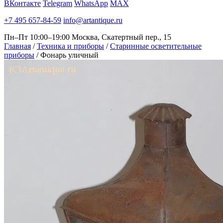
ВКонтакте
Telegram
WhatsApp
MAX
+7 495 657-84-59
info@artantique.ru
Пн–Пт 10:00–19:00
Москва, Скатертный пер., 15
Главная
/
Техника и приборы
/
Старинные осветительные
приборы
/
Фонарь уличный