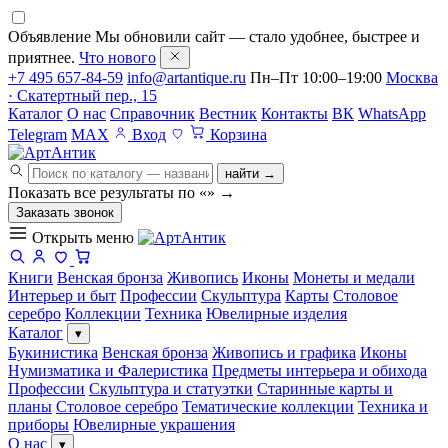
Объявление
Мы обновили сайт — стало удобнее, быстрее и
приятнее.
Что нового
+7 495 657-84-59
info@artantique.ru
Пн–Пт 10:00–19:00
Москва
· Скатертный пер., 15
Каталог
О нас
Справочник
Вестник
Контакты
ВК
WhatsApp
Telegram
MAX
Вход
Корзина
найти →
Показать все результаты по «
»
→
Заказать звонок
Открыть меню
Книги
Венская бронза
Живопись
Иконы
Монеты и медали
Интерьер и быт
Профессии
Скульптура
Карты
Столовое
серебро
Коллекции
Техника
Ювелирные изделия
Каталог
▾
Букинистика
Венская бронза
Живопись и графика
Иконы
Нумизматика и Фалеристика
Предметы интерьера и обихода
Профессии
Скульптура и статуэтки
Старинные карты и
планы
Столовое серебро
Тематические коллекции
Техника и
приборы
Ювелирные украшения
О нас
▾