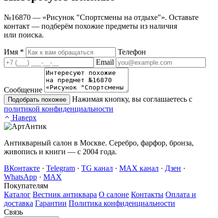
№16870 — «Рисунок "Спортсмены на отдыхе"». Оставьте
контакт — подберём похожие предметы из наличия
или поиска.
Имя
*
Телефон
Email
Сообщение
Нажимая кнопку, вы соглашаетесь с
Подобрать похожее
политикой конфиденциальности
Наверх
Антикварный салон в Москве. Серебро, фарфор, бронза,
живопись и книги — с 2004 года.
ВКонтакте
·
Telegram
·
TG канал
·
MAX канал
·
Дзен
·
WhatsApp
·
MAX
Покупателям
Каталог
Вестник антиквара
О салоне
Контакты
Оплата и
доставка
Гарантии
Политика конфиденциальности
Связь