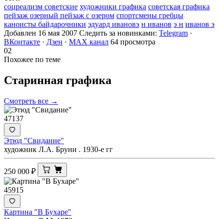
соцреализм советские
художники графика
советская графика
пейзаж озерный пейзаж с озером
спортсмены гребцы
каноисты байдарочники
эдуард ивановэ
н иванов
э н
иванов э
Добавлен 16 мая 2007
Следить за новинками:
Telegram
·
ВКонтакте
·
Дзен
·
MAX канал
64 просмотра
02
Похожее по теме
Старинная
графика
Смотреть все →
47137
Этюд "Свидание"
художник Л.А. Бруни . 1930-е гг
250 000
₽
45915
Картина "В Бухаре"