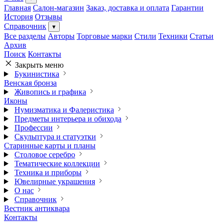
Главная
Салон-магазин
Заказ, доставка и оплата
Гарантии
История
Отзывы
Справочник
▾
Все разделы
Авторы
Торговые марки
Стили
Техники
Статьи
Архив
Поиск
Контакты
Закрыть меню
Букинистика
Венская бронза
Живопись и графика
Иконы
Нумизматика и Фалеристика
Предметы интерьера и обихода
Профессии
Скульптура и статуэтки
Старинные карты и планы
Столовое серебро
Тематические коллекции
Техника и приборы
Ювелирные украшения
О нас
Справочник
Вестник антиквара
Контакты