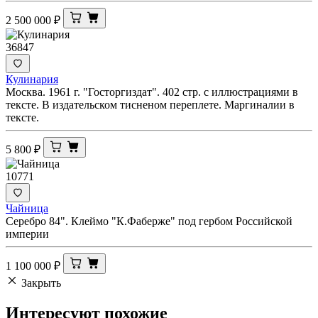
2 500 000
₽
36847
Кулинария
Москва. 1961 г. "Госторгиздат". 402 стр. с иллюстрациями в
тексте. В издательском тисненом переплете. Маргиналии в
тексте.
5 800
₽
10771
Чайница
Серебро 84". Клеймо "К.Фаберже" под гербом Российской
империи
1 100 000
₽
Закрыть
Интересуют
похожие