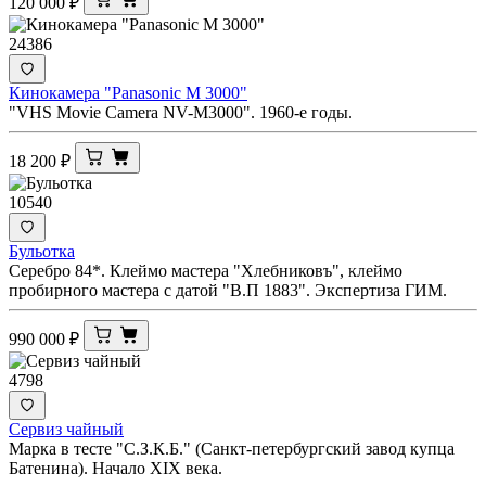
120 000
₽
24386
Кинокамера "Panasonic M 3000"
"VHS Movie Camera NV-M3000". 1960-е годы.
18 200
₽
10540
Бульотка
Серебро 84*. Клеймо мастера "Хлебниковъ", клеймо
пробирного мастера с датой "В.П 1883". Экспертиза ГИМ.
990 000
₽
4798
Сервиз чайный
Марка в тесте "С.З.К.Б." (Санкт-петербургский завод купца
Батенина). Начало XIX века.