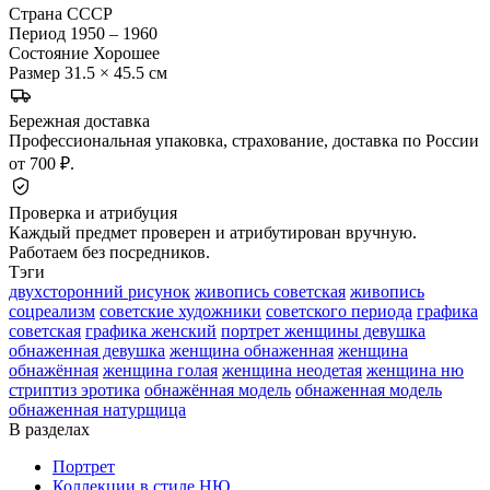
Страна
СССР
Период
1950 – 1960
Состояние
Хорошее
Размер
31.5 × 45.5 см
Бережная доставка
Профессиональная упаковка, страхование, доставка по России
от 700 ₽.
Проверка и атрибуция
Каждый предмет проверен и атрибутирован вручную.
Работаем без посредников.
Тэги
двухсторонний рисунок
живопись советская
живопись
соцреализм
советские художники
советского периода
графика
советская
графика женский
портрет женщины девушка
обнаженная девушка
женщина обнаженная
женщина
обнажённая
женщина голая
женщина неодетая
женщина ню
стриптиз эротика
обнажённая модель
обнаженная модель
обнаженная натурщица
В разделах
Портрет
Коллекции в стиле НЮ