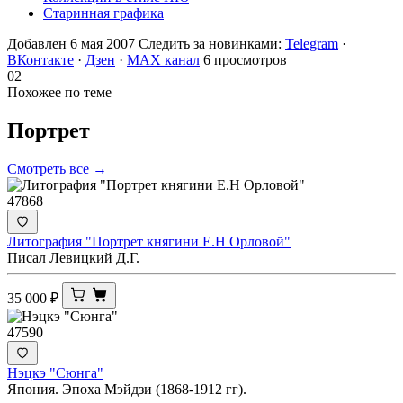
Старинная графика
Добавлен 6 мая 2007
Следить за новинками:
Telegram
·
ВКонтакте
·
Дзен
·
MAX канал
6 просмотров
02
Похожее по теме
Портрет
Смотреть все →
47868
Литография "Портрет княгини Е.Н Орловой"
Писал Левицкий Д.Г.
35 000
₽
47590
Нэцкэ "Сюнга"
Япония. Эпоха Мэйдзи (1868-1912 гг).