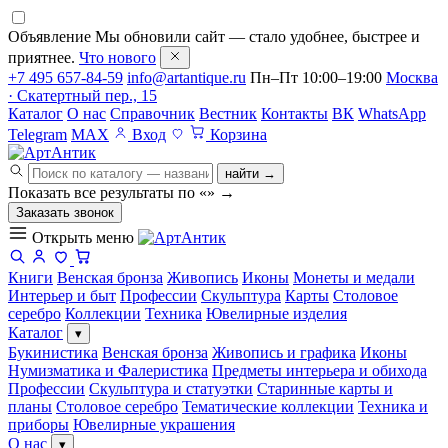
Объявление
Мы обновили сайт — стало удобнее, быстрее и
приятнее.
Что нового
+7 495 657-84-59
info@artantique.ru
Пн–Пт 10:00–19:00
Москва
· Скатертный пер., 15
Каталог
О нас
Справочник
Вестник
Контакты
ВК
WhatsApp
Telegram
MAX
Вход
Корзина
найти →
Показать все результаты по «
»
→
Заказать звонок
Открыть меню
Книги
Венская бронза
Живопись
Иконы
Монеты и медали
Интерьер и быт
Профессии
Скульптура
Карты
Столовое
серебро
Коллекции
Техника
Ювелирные изделия
Каталог
▾
Букинистика
Венская бронза
Живопись и графика
Иконы
Нумизматика и Фалеристика
Предметы интерьера и обихода
Профессии
Скульптура и статуэтки
Старинные карты и
планы
Столовое серебро
Тематические коллекции
Техника и
приборы
Ювелирные украшения
О нас
▾