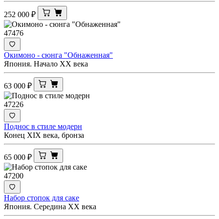
252 000
₽
47476
Окимоно - сюнга "Обнаженная"
Япония. Начало XX века
63 000
₽
47226
Поднос в стиле модерн
Конец XIX века, бронза
65 000
₽
47200
Набор стопок для саке
Япония. Середина ХХ века