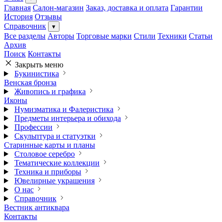
Главная
Салон-магазин
Заказ, доставка и оплата
Гарантии
История
Отзывы
Справочник
▾
Все разделы
Авторы
Торговые марки
Стили
Техники
Статьи
Архив
Поиск
Контакты
Закрыть меню
Букинистика
Венская бронза
Живопись и графика
Иконы
Нумизматика и Фалеристика
Предметы интерьера и обихода
Профессии
Скульптура и статуэтки
Старинные карты и планы
Столовое серебро
Тематические коллекции
Техника и приборы
Ювелирные украшения
О нас
Справочник
Вестник антиквара
Контакты