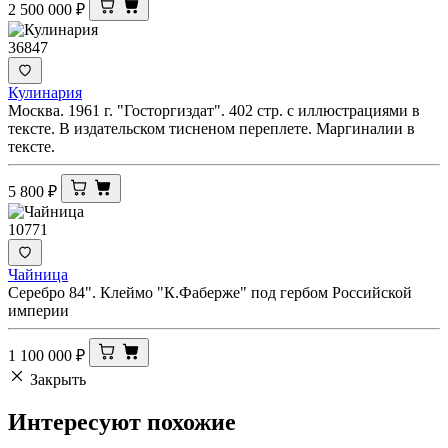
2 500 000
₽
36847
Кулинария
Москва. 1961 г. "Госторгиздат". 402 стр. с иллюстрациями в
тексте. В издательском тисненом переплете. Маргиналии в
тексте.
5 800
₽
10771
Чайница
Серебро 84". Клеймо "К.Фаберже" под гербом Российской
империи
1 100 000
₽
Закрыть
Интересуют
похожие