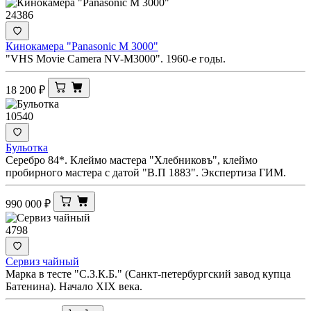
24386
Кинокамера "Panasonic M 3000"
"VHS Movie Camera NV-M3000". 1960-е годы.
18 200
₽
10540
Бульотка
Серебро 84*. Клеймо мастера "Хлебниковъ", клеймо
пробирного мастера с датой "В.П 1883". Экспертиза ГИМ.
990 000
₽
4798
Сервиз чайный
Марка в тесте "С.З.К.Б." (Санкт-петербургский завод купца
Батенина). Начало XIX века.