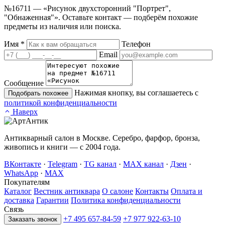
№16711 — «Рисунок двухсторонний "Портрет",
"Обнаженная"». Оставьте контакт — подберём похожие
предметы из наличия или поиска.
Имя
*
Телефон
Email
Сообщение
Нажимая кнопку, вы соглашаетесь с
Подобрать похожее
политикой конфиденциальности
Наверх
Антикварный салон в Москве. Серебро, фарфор, бронза,
живопись и книги — с 2004 года.
ВКонтакте
·
Telegram
·
TG канал
·
MAX канал
·
Дзен
·
WhatsApp
·
MAX
Покупателям
Каталог
Вестник антиквара
О салоне
Контакты
Оплата и
доставка
Гарантии
Политика конфиденциальности
Связь
+7 495 657-84-59
+7 977 922-63-10
Заказать звонок