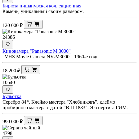
Бирюза нишапурская коллекционная
Камень, уникальный своим размером.
120 000
₽
24386
Кинокамера "Panasonic M 3000"
"VHS Movie Camera NV-M3000". 1960-е годы.
18 200
₽
10540
Бульотка
Серебро 84*. Клеймо мастера "Хлебниковъ", клеймо
пробирного мастера с датой "В.П 1883". Экспертиза ГИМ.
990 000
₽
4798