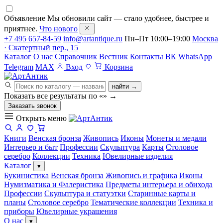
Объявление
Мы обновили сайт — стало удобнее, быстрее и
приятнее.
Что нового
+7 495 657-84-59
info@artantique.ru
Пн–Пт 10:00–19:00
Москва
· Скатертный пер., 15
Каталог
О нас
Справочник
Вестник
Контакты
ВК
WhatsApp
Telegram
MAX
Вход
Корзина
найти →
Показать все результаты по «
»
→
Заказать звонок
Открыть меню
Книги
Венская бронза
Живопись
Иконы
Монеты и медали
Интерьер и быт
Профессии
Скульптура
Карты
Столовое
серебро
Коллекции
Техника
Ювелирные изделия
Каталог
▾
Букинистика
Венская бронза
Живопись и графика
Иконы
Нумизматика и Фалеристика
Предметы интерьера и обихода
Профессии
Скульптура и статуэтки
Старинные карты и
планы
Столовое серебро
Тематические коллекции
Техника и
приборы
Ювелирные украшения
О нас
▾