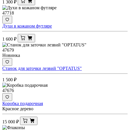
1 300
₽
47718
Духи в кожаном футляре
1 600
₽
47679
Новинка
Станок для заточки лезвий "OPTATUS"
1 500
₽
47676
Коробка подарочная
Красное дерево
15 000
₽