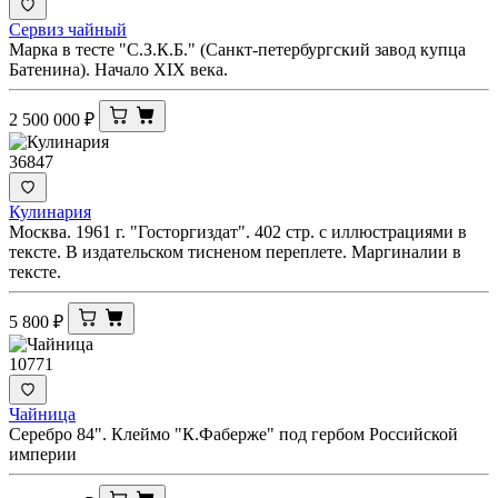
Сервиз чайный
Марка в тесте "С.З.К.Б." (Санкт-петербургский завод купца
Батенина). Начало XIX века.
2 500 000
₽
36847
Кулинария
Москва. 1961 г. "Госторгиздат". 402 стр. с иллюстрациями в
тексте. В издательском тисненом переплете. Маргиналии в
тексте.
5 800
₽
10771
Чайница
Серебро 84". Клеймо "К.Фаберже" под гербом Российской
империи