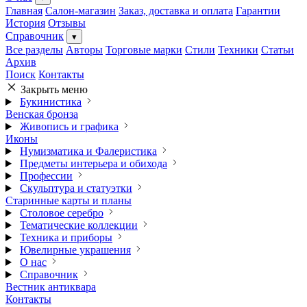
Главная
Салон-магазин
Заказ, доставка и оплата
Гарантии
История
Отзывы
Справочник
▾
Все разделы
Авторы
Торговые марки
Стили
Техники
Статьи
Архив
Поиск
Контакты
Закрыть меню
Букинистика
Венская бронза
Живопись и графика
Иконы
Нумизматика и Фалеристика
Предметы интерьера и обихода
Профессии
Скульптура и статуэтки
Старинные карты и планы
Столовое серебро
Тематические коллекции
Техника и приборы
Ювелирные украшения
О нас
Справочник
Вестник антиквара
Контакты