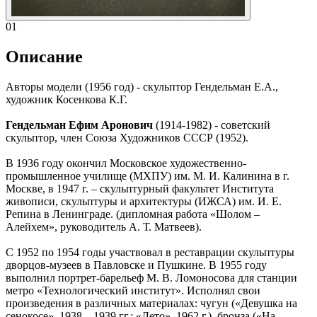
01
Описание
Авторы модели (1956 год) - скульптор Гендельман Е.А.,
художник Косенкова К.Г.
Гендельман Ефим Аронович
(1914-1982) - советский
скульптор, член Союза Художников СССР (1952).
В 1936 году окончил Московское художественно-
промышленное училище (МХПУ) им. М. И. Калинина в г.
Москве, в 1947 г. – скульптурный факультет Института
живописи, скульптуры и архитектуры (ИЖСА) им. И. Е.
Репина в Ленинграде. (дипломная работа «Шолом –
Алейхем», руководитель А. Т. Матвеев).
С 1952 по 1954 годы участвовал в реставрации скульптуры
дворцов-музеев в Павловске и Пушкине. В 1955 году
выполнил портрет-барельеф М. В. Ломоносова для станции
метро «Технологический институт». Исполнял свои
произведения в различных материалах: чугун («Девушка на
сенокосе», 1938 – 1939 гг.; «Лето», 1962 г.), бронза («На