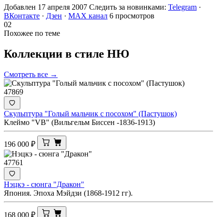
Добавлен 17 апреля 2007
Следить за новинками:
Telegram
·
ВКонтакте
·
Дзен
·
MAX канал
6 просмотров
02
Похожее по теме
Коллекции в стиле
НЮ
Смотреть все →
47869
Скульптура "Голый мальчик с посохом" (Пастушок)
Клеймо "VB" (Вильгельм Биссен -1836-1913)
196 000
₽
47761
Нэцкэ - сюнга "Дракон"
Япония. Эпоха Мэйдзи (1868-1912 гг).
168 000
₽