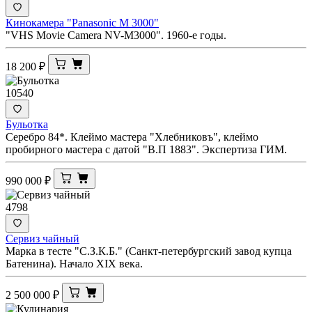
Кинокамера "Panasonic M 3000"
"VHS Movie Camera NV-M3000". 1960-е годы.
18 200
₽
10540
Бульотка
Серебро 84*. Клеймо мастера "Хлебниковъ", клеймо
пробирного мастера с датой "В.П 1883". Экспертиза ГИМ.
990 000
₽
4798
Сервиз чайный
Марка в тесте "С.З.К.Б." (Санкт-петербургский завод купца
Батенина). Начало XIX века.
2 500 000
₽