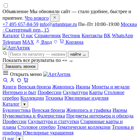
Объявление
Мы обновили сайт — стало удобнее, быстрее и
приятнее.
Что нового
+7 495 657-84-59
info@artantique.ru
Пн–Пт 10:00–19:00
Москва
· Скатертный пер., 15
Каталог
О нас
Справочник
Вестник
Контакты
ВК
WhatsApp
Telegram
MAX
Вход
Корзина
найти →
Показать все результаты по «
»
→
Заказать звонок
Открыть меню
Книги
Венская бронза
Живопись
Иконы
Монеты и медали
Интерьер и быт
Профессии
Скульптура
Карты
Столовое
серебро
Коллекции
Техника
Ювелирные изделия
Каталог
▾
Букинистика
Венская бронза
Живопись и графика
Иконы
Нумизматика и Фалеристика
Предметы интерьера и обихода
Профессии
Скульптура и статуэтки
Старинные карты и
планы
Столовое серебро
Тематические коллекции
Техника и
приборы
Ювелирные украшения
О нас
▾