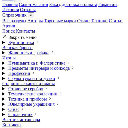
Главная
Салон-магазин
Заказ, доставка и оплата
Гарантии
История
Отзывы
Справочник
▾
Все разделы
Авторы
Торговые марки
Стили
Техники
Статьи
Архив
Поиск
Контакты
Закрыть меню
Букинистика
Венская бронза
Живопись и графика
Иконы
Нумизматика и Фалеристика
Предметы интерьера и обихода
Профессии
Скульптура и статуэтки
Старинные карты и планы
Столовое серебро
Тематические коллекции
Техника и приборы
Ювелирные украшения
О нас
Справочник
Вестник антиквара
Контакты