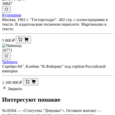
36847
Кулинария
Москва. 1961 г. "Госторгиздат". 402 стр. с иллюстрациями в
тексте. В издательском тисненом переплете. Маргиналии в
тексте.
5 800
₽
10771
Чайница
Серебро 84". Клеймо "К.Фаберже" под гербом Российской
империи
1 100 000
₽
Закрыть
Интересуют
похожие
№16504 — «Статуэтка "Девушка"». Оставьте контакт —