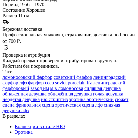
Период
1956 – 1970
Состояние
Хорошее
Размер
11 см
Бережная доставка
Профессиональная упаковка, страхование, доставка по России
от 700 ₽.
Проверка и атрибуция
Каждый предмет проверен и атрибутирован вручную.
Работаем без посредников.
Тэги
ломоносовский фарфор
советский фарфор
ленинградский
фарфор
лфз фарфор
ссср soviet
porcelain lfz
ленинградский
фарфоровый
завод им
м в ломоносова
сидящая девушка
обнаженная девушка
обнажённая девушка
голая девушка
неодетая девушка
ню стриптиз
эротика эротический
сюжет
сцена фривольная
сцена эротическая сцена
лфз сидячая
девушка лфз
В разделах
Коллекции в стиле НЮ
Эротика