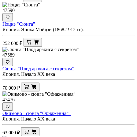
47590
Нэцкэ "Сюнга"
Япония. Эпоха Мэйдзи (1868-1912 гг).
252 000
₽
47589
Сюнга "Плод арахиса с секретом"
Япония. Начало XX века
70 000
₽
47476
Окимоно - сюнга "Обнаженная"
Япония. Начало XX века
63 000
₽