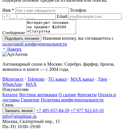
подберём похожие предметы из наличия или поиска.
Имя
*
Телефон
Email
Сообщение
Нажимая кнопку, вы соглашаетесь с
Подобрать похожее
политикой конфиденциальности
Наверх
Антикварный салон в Москве. Серебро, фарфор, бронза,
живопись и книги — с 2004 года.
ВКонтакте
·
Telegram
·
TG канал
·
MAX канал
·
Дзен
·
WhatsApp
·
MAX
Покупателям
Каталог
Вестник антиквара
О салоне
Контакты
Оплата и
доставка
Гарантии
Политика конфиденциальности
Связь
+7 495 657-84-59
+7 977 922-63-10
Заказать звонок
info@artantique.ru
Москва, Скатертный пер., 15
Пн–Пт 10:00–19:00