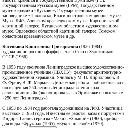
Работы хранятся в Государственном Эрмитаже (ГЭ),
Государственном Русском музее (ГРМ), Государственном
музее керамики «Кусково», Государственном музее-
заповеднике «Павловск», Елагиноостровском дворце–музее,
Музее ЛФЗ, Азовском краеведческом музее, Каргопольской
картинной галерее, Луганском областном художественном
музее, Орловской областной картинной галерее, Томском
областном краеведческом музее и др.
Косенкова Капитолина Григорьевна
(1926-1984) —
художник по росписи фарфора, член Союза Художников
СССР (1966).
В 1953 году окончила Ленинградское высшее художественно-
промышленное училище (ЛВХПУ), факультет архитектурно-
художественной керамики. Училась у М. П. Кирилловой, В.
Ф. Фрезе, В. Ф. Маркова. Дипломная работа – юбилейная ваза,
посвященная 250-летию Ленинграда «Ленинград
революционный» (экспонировалась в Эрмитаже на выставке
«250 лет Ленинграду»).
С 1953 по 1984 год работала художником на ЛФЗ. Участница
выставок с 1953 года. Известны ее работы: вазы с портретами
Индиры Ганди, сервизы «Маки», «Зимний» (1960), прибор
для воды «Фрукты» (1965), «Букет полевой» (1970).