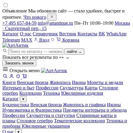
Объявление
Мы обновили сайт — стало удобнее, быстрее и
приятнее.
Что нового
+7 495 657-84-59
info@artantique.ru
Пн–Пт 10:00–19:00
Москва
· Скатертный пер., 15
Каталог
О нас
Справочник
Вестник
Контакты
ВК
WhatsApp
Telegram
MAX
Вход
Корзина
найти →
Показать все результаты по «
»
→
Заказать звонок
Открыть меню
Книги
Венская бронза
Живопись
Иконы
Монеты и медали
Интерьер и быт
Профессии
Скульптура
Карты
Столовое
серебро
Коллекции
Техника
Ювелирные изделия
Каталог
▾
Букинистика
Венская бронза
Живопись и графика
Иконы
Нумизматика и Фалеристика
Предметы интерьера и обихода
Профессии
Скульптура и статуэтки
Старинные карты и
планы
Столовое серебро
Тематические коллекции
Техника и
приборы
Ювелирные украшения
О нас
▾