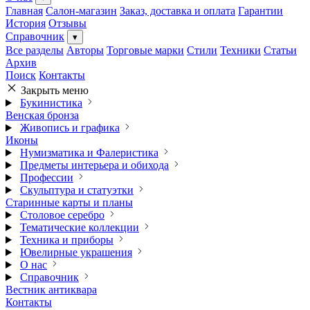
Главная
Салон-магазин
Заказ, доставка и оплата
Гарантии
История
Отзывы
Справочник
▾
Все разделы
Авторы
Торговые марки
Стили
Техники
Статьи
Архив
Поиск
Контакты
Закрыть меню
Букинистика
Венская бронза
Живопись и графика
Иконы
Нумизматика и Фалеристика
Предметы интерьера и обихода
Профессии
Скульптура и статуэтки
Старинные карты и планы
Столовое серебро
Тематические коллекции
Техника и приборы
Ювелирные украшения
О нас
Справочник
Вестник антиквара
Контакты