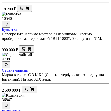
18 200
₽
10540
Бульотка
Серебро 84*. Клеймо мастера "Хлебниковъ", клеймо
пробирного мастера с датой "В.П 1883". Экспертиза ГИМ.
990 000
₽
4798
Сервиз чайный
Марка в тесте "С.З.К.Б." (Санкт-петербургский завод купца
Батенина). Начало XIX века.
2 500 000
₽
36847
Кулинария