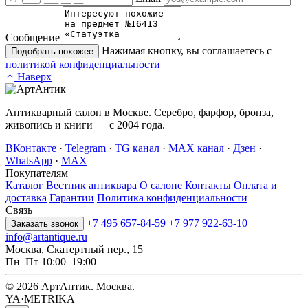
Сообщение
Нажимая кнопку, вы соглашаетесь с
Подобрать похожее
политикой конфиденциальности
Наверх
Антикварный салон в Москве. Серебро, фарфор, бронза,
живопись и книги — с 2004 года.
ВКонтакте
·
Telegram
·
TG канал
·
MAX канал
·
Дзен
·
WhatsApp
·
MAX
Покупателям
Каталог
Вестник антиквара
О салоне
Контакты
Оплата и
доставка
Гарантии
Политика конфиденциальности
Связь
+7 495 657-84-59
+7 977 922-63-10
Заказать звонок
info@artantique.ru
Москва, Скатертный пер., 15
Пн–Пт 10:00–19:00
© 2026 АртАнтик. Москва.
YA·METRIKA