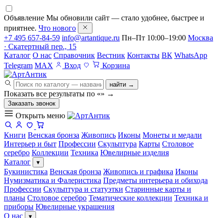
Объявление
Мы обновили сайт — стало удобнее, быстрее и
приятнее.
Что нового
+7 495 657-84-59
info@artantique.ru
Пн–Пт 10:00–19:00
Москва
· Скатертный пер., 15
Каталог
О нас
Справочник
Вестник
Контакты
ВК
WhatsApp
Telegram
MAX
Вход
Корзина
найти →
Показать все результаты по «
»
→
Заказать звонок
Открыть меню
Книги
Венская бронза
Живопись
Иконы
Монеты и медали
Интерьер и быт
Профессии
Скульптура
Карты
Столовое
серебро
Коллекции
Техника
Ювелирные изделия
Каталог
▾
Букинистика
Венская бронза
Живопись и графика
Иконы
Нумизматика и Фалеристика
Предметы интерьера и обихода
Профессии
Скульптура и статуэтки
Старинные карты и
планы
Столовое серебро
Тематические коллекции
Техника и
приборы
Ювелирные украшения
О нас
▾