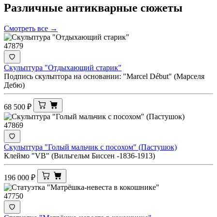
Различные антикварные
сюжеты
Смотреть все →
47879
Скульптура "Отдыхающий старик"
Подпись скульптора на основании: "Marcel Début" (Марселя
Дебю)
68 500
₽
47869
Скульптура "Голый мальчик с посохом" (Пастушок)
Клеймо "VB" (Вильгельм Биссен -1836-1913)
196 000
₽
47750