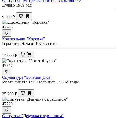
Статуэтка "Матрёшка-невеста в кокошнике"
Дулёво 1969 год
9 300
₽
47748
Колокольчик "Коровка"
Германия. Начало 1970-х годов.
14 000
₽
47747
Скульптура "Богатый улов"
Марка синяя "ЗХК Полонне". 1960-е годы.
25 200
₽
47720
Статуэтка "Девушка с кувшином"