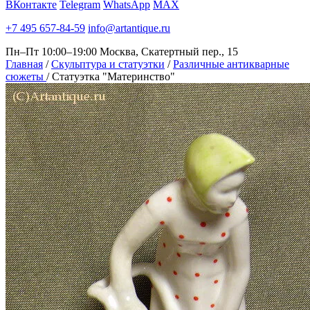
ВКонтакте
Telegram
WhatsApp
MAX
+7 495 657-84-59
info@artantique.ru
Пн–Пт 10:00–19:00
Москва, Скатертный пер., 15
Главная
/
Скульптура и статуэтки
/
Различные антикварные
сюжеты
/
Статуэтка "Материнство"