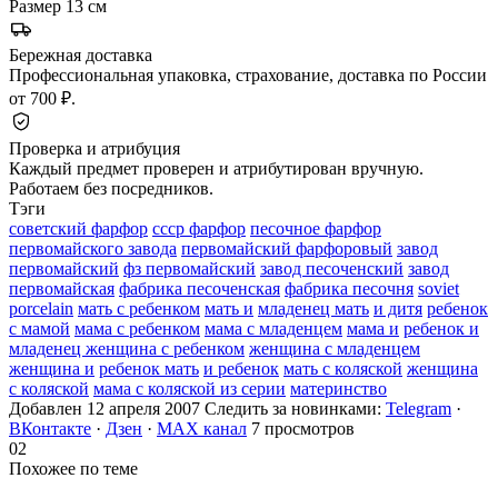
Размер
13 см
Бережная доставка
Профессиональная упаковка, страхование, доставка по России
от 700 ₽.
Проверка и атрибуция
Каждый предмет проверен и атрибутирован вручную.
Работаем без посредников.
Тэги
советский фарфор
ссср фарфор
песочное фарфор
первомайского завода
первомайский фарфоровый
завод
первомайский
фз первомайский
завод песоченский
завод
первомайская
фабрика песоченская
фабрика песочня
soviet
porcelain
мать с ребенком
мать и
младенец мать
и дитя
ребенок
с мамой
мама с ребенком
мама с младенцем
мама и
ребенок и
младенец женщина с ребенком
женщина с младенцем
женщина и
ребенок мать
и ребенок
мать с коляской
женщина
с коляской
мама с коляской из серии
материнство
Добавлен 12 апреля 2007
Следить за новинками:
Telegram
·
ВКонтакте
·
Дзен
·
MAX канал
7 просмотров
02
Похожее по теме