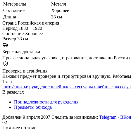
Материалы
Металл
Состояние
Хорошее
Длина
33 см
Страна
Российская империя
Период
1880 – 1920
Состояние
Хорошее
Размер
33 см
Бережная доставка
Профессиональная упаковка, страхование, доставка по России о
Проверка и атрибуция
Каждый предмет проверен и атрибутирован вручную. Работаем 
Тэги
шитьё шитье
рукоделие швейные
аксессуары швейные
аксессу
В разделах
Принадлежности для рукоделия
Предметы обихода
Добавлен 9 апреля 2007
Следить за новинками:
Telegram
·
ВКон
02
Похожее по теме