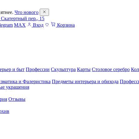
ятнее.
Что нового
 Скатертный пер., 15
legram
MAX
Вход
Корзина
ерьер и быт
Профессии
Скульптура
Карты
Столовое серебро
Кол
зматика и Фалеристика
Предметы интерьера и обихода
Професс
ые украшения
рия
Отзывы
рхив