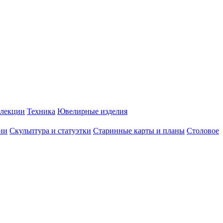
лекции
Техника
Ювелирные изделия
ии
Скульптура и статуэтки
Старинные карты и планы
Столовое