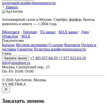
политикой конфиденциальности
Наверх
Антикварный салон в Москве. Серебро, фарфор, бронза,
живопись и книги — с 2004 года.
ВКонтакте
·
Telegram
·
TG канал
·
MAX канал
·
Дзен
·
WhatsApp
·
MAX
Покупателям
Каталог
Вестник антиквара
О салоне
Контакты
Оплата и
доставка
Гарантии
Политика конфиденциальности
Связь
+7 495 657-84-59
+7 977 922-63-10
Заказать звонок
info@artantique.ru
Москва, Скатертный пер., 15
Пн–Пт 10:00–19:00
© 2026 АртАнтик. Москва.
YA·METRIKA
Заказать
звонок