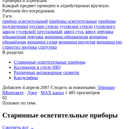
Проверка и атрибуция
Каждый предмет проверен и атрибутирован вручную.
Работаем без посредников.
Тэги
прибор осветительный
приборы осветительные
приборы
подсвечники
русское стекло
гусевское стекло
гусевского
завода
гусевской хрустальный
завод гусь
завод девушка
обнаженная девушка
женщина обнаженная
женщина
обнажённая
женщина голая
женщина неодетая
женщина ню
стриптиз эротика
статуэтка
В разделах
Старинные осветительные приборы
Коллекции в стиле НЮ
Различные антикварные сюжеты
Канделябры
Добавлен 4 апреля 2007
Следить за новинками:
Telegram
·
ВКонтакте
·
Дзен
·
MAX канал
1 485 просмотров
02
Похожее по теме
Старинные осветительные
приборы
Смотреть все →