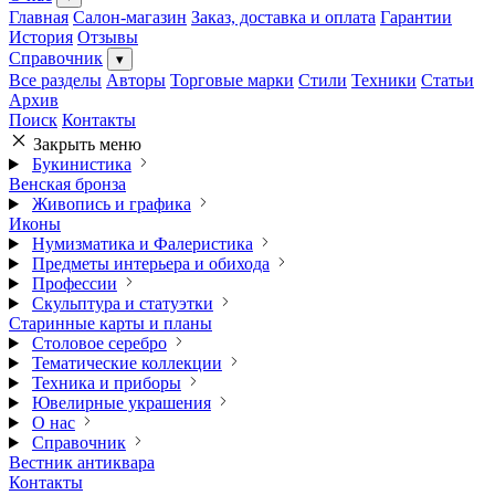
Главная
Салон-магазин
Заказ, доставка и оплата
Гарантии
История
Отзывы
Справочник
▾
Все разделы
Авторы
Торговые марки
Стили
Техники
Статьи
Архив
Поиск
Контакты
Закрыть меню
Букинистика
Венская бронза
Живопись и графика
Иконы
Нумизматика и Фалеристика
Предметы интерьера и обихода
Профессии
Скульптура и статуэтки
Старинные карты и планы
Столовое серебро
Тематические коллекции
Техника и приборы
Ювелирные украшения
О нас
Справочник
Вестник антиквара
Контакты