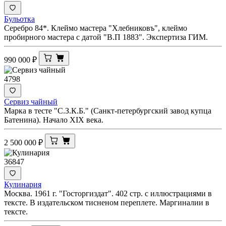
Бульотка
Серебро 84*. Клеймо мастера "Хлебниковъ", клеймо
пробирного мастера с датой "В.П 1883". Экспертиза ГИМ.
990 000
₽
4798
Сервиз чайный
Марка в тесте "С.З.К.Б." (Санкт-петербургский завод купца
Батенина). Начало XIX века.
2 500 000
₽
36847
Кулинария
Москва. 1961 г. "Госторгиздат". 402 стр. с иллюстрациями в
тексте. В издательском тисненом переплете. Маргиналии в
тексте.