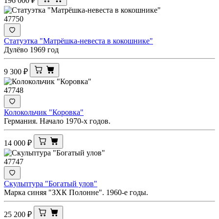
196 000
₽
47750
Статуэтка "Матрёшка-невеста в кокошнике"
Дулёво 1969 год
9 300
₽
47748
Колокольчик "Коровка"
Германия. Начало 1970-х годов.
14 000
₽
47747
Скульптура "Богатый улов"
Марка синяя "ЗХК Полонне". 1960-е годы.
25 200
₽