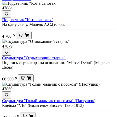
47884
Подсвечник "Кот в сапогах"
На одну свечу. Модель А.С.Гилева.
4 700
₽
47879
Скульптура "Отдыхающий старик"
Подпись скульптора на основании: "Marcel Début" (Марселя
Дебю)
68 500
₽
47869
Скульптура "Голый мальчик с посохом" (Пастушок)
Клеймо "VB" (Вильгельм Биссен -1836-1913)