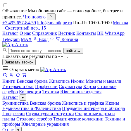
Объявление
Мы обновили сайт — стало удобнее, быстрее и
приятнее.
Что нового
+7 495 657-84-59
info@artantique.ru
Пн–Пт 10:00–19:00
Москва
· Скатертный пер., 15
Каталог
О нас
Справочник
Вестник
Контакты
ВК
WhatsApp
Telegram
MAX
Вход
Корзина
найти →
Показать все результаты по «
»
→
Заказать звонок
Открыть меню
Книги
Венская бронза
Живопись
Иконы
Монеты и медали
Интерьер и быт
Профессии
Скульптура
Карты
Столовое
серебро
Коллекции
Техника
Ювелирные изделия
Каталог
▾
Букинистика
Венская бронза
Живопись и графика
Иконы
Нумизматика и Фалеристика
Предметы интерьера и обихода
Профессии
Скульптура и статуэтки
Старинные карты и
планы
Столовое серебро
Тематические коллекции
Техника и
приборы
Ювелирные украшения
О нас
▾