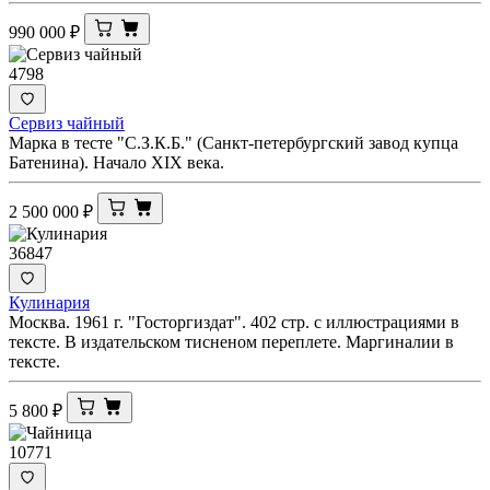
990 000
₽
4798
Сервиз чайный
Марка в тесте "С.З.К.Б." (Санкт-петербургский завод купца
Батенина). Начало XIX века.
2 500 000
₽
36847
Кулинария
Москва. 1961 г. "Госторгиздат". 402 стр. с иллюстрациями в
тексте. В издательском тисненом переплете. Маргиналии в
тексте.
5 800
₽
10771