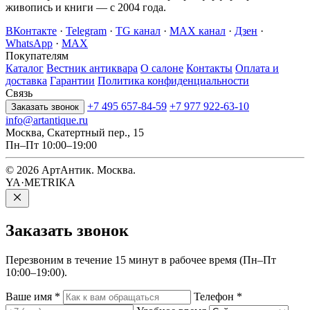
живопись и книги — с 2004 года.
ВКонтакте
·
Telegram
·
TG канал
·
MAX канал
·
Дзен
·
WhatsApp
·
MAX
Покупателям
Каталог
Вестник антиквара
О салоне
Контакты
Оплата и
доставка
Гарантии
Политика конфиденциальности
Связь
+7 495 657-84-59
+7 977 922-63-10
Заказать звонок
info@artantique.ru
Москва, Скатертный пер., 15
Пн–Пт 10:00–19:00
© 2026 АртАнтик. Москва.
YA·METRIKA
Заказать
звонок
Перезвоним в течение 15 минут в рабочее время (Пн–Пт
10:00–19:00).
Ваше имя
*
Телефон
*