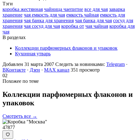
Тэги
коробка жестянная
чайница чаепитие
все для чая
заварка
хранение
чая емкость для чая
емкость чайная
емкость для
хранения
чая банка для хранения
чая банка для чая
сосуд для
хранения
чая сосуд для чая
коробка от
чая чайная
коробка для
чая
В разделах
Коллекции парфюмерных флаконов и упаковок
Кухонная утварь
Добавлен 31 марта 2007
Следить за новинками:
Telegram
·
ВКонтакте
·
Дзен
·
MAX канал
351 просмотр
02
Похожее по теме
Коллекции парфюмерных флаконов и
упаковок
Смотреть все →
47877