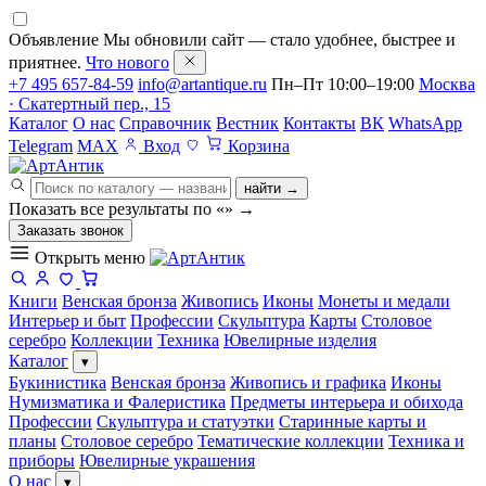
Объявление
Мы обновили сайт — стало удобнее, быстрее и
приятнее.
Что нового
+7 495 657-84-59
info@artantique.ru
Пн–Пт 10:00–19:00
Москва
· Скатертный пер., 15
Каталог
О нас
Справочник
Вестник
Контакты
ВК
WhatsApp
Telegram
MAX
Вход
Корзина
найти →
Показать все результаты по «
»
→
Заказать звонок
Открыть меню
Книги
Венская бронза
Живопись
Иконы
Монеты и медали
Интерьер и быт
Профессии
Скульптура
Карты
Столовое
серебро
Коллекции
Техника
Ювелирные изделия
Каталог
▾
Букинистика
Венская бронза
Живопись и графика
Иконы
Нумизматика и Фалеристика
Предметы интерьера и обихода
Профессии
Скульптура и статуэтки
Старинные карты и
планы
Столовое серебро
Тематические коллекции
Техника и
приборы
Ювелирные украшения
О нас
▾