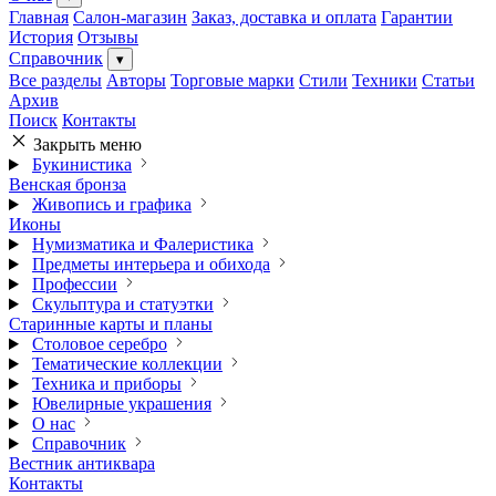
Главная
Салон-магазин
Заказ, доставка и оплата
Гарантии
История
Отзывы
Справочник
▾
Все разделы
Авторы
Торговые марки
Стили
Техники
Статьи
Архив
Поиск
Контакты
Закрыть меню
Букинистика
Венская бронза
Живопись и графика
Иконы
Нумизматика и Фалеристика
Предметы интерьера и обихода
Профессии
Скульптура и статуэтки
Старинные карты и планы
Столовое серебро
Тематические коллекции
Техника и приборы
Ювелирные украшения
О нас
Справочник
Вестник антиквара
Контакты